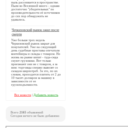
пыль рассеивается в пространстве.
Пыли во Вселенной много - однако
достаточно "убедительных" по
производительности её источников
до сих пор обнаружить не
удавалось.
Черкизовский рынок ожил после
смерти
Уже больше трех недель
Черкизовский рынок закрыт для
покупателей. Уже на следующий
день судебные приставы опечатали
контейнеры и склады с товаром. Но
жизнь на рынке кипит - туда-сюда
снуют грузовики. Вот только
приезжают они не с товаром, а за
ним: торговцы спешно вывозят со
складов ширпотреб. За это, по их
словам, приходится платить от 2 до
10 тысяч долларов за машину в
зависимости от ее
грузоподъемности.
Все новости
|
Добавить новость
Всего
2165
объявлений
Сегодня ничего не было добавлено