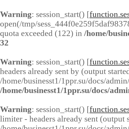
Warning
: session_start() [
function.ses
open(/tmp/sess_444f0e259f5daf9837
quota exceeded (122) in
/home/busin
32
Warning
: session_start() [
function.ses
headers already sent by (output started
/home/businesst1/1ppr.su/docs/admin/
/home/businesst1/1ppr.su/docs/admi
Warning
: session_start() [
function.ses
limiter - headers already sent (output s
/home/businesst1/1ppr.su/docs/admin/