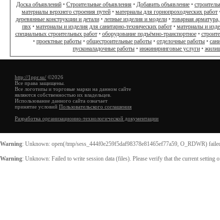
Доска объявлений
•
Строительные объявления
•
Добавить объявление
•
строитель
материалы верхнего строения путей
•
материалы для горнопроходческих работ
деревянные конструкции и детали
•
лепные изделия и модели
•
товарная арматура,
пвх
•
материалы и изделия для санитарно-технических работ
•
материалы и изд
специальных строительных работ
•
оборудование подъёмно-транспортное
•
строит
•
проектные работы
•
общестроительные работы
•
отделочные работы
•
сан
пусконаладочные работы
•
инжиниринговые услуги
•
жилищ
http://1ppr.su/
©2026
Все права защищены.
Все логотипы и торговые марки на данном сайте
являются собственностью их владельцев.
Использование данного сайта означает
принятие условий
Пользовательского соглашения
Разработка организационно-технологической документации
Warning
: Unknown: open(/tmp/sess_444f0e259f5daf98378e81465ef77a59, O_RDWR) failed:
Warning
: Unknown: Failed to write session data (files). Please verify that the current setting 