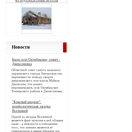
Новости
Было село Октябрьское, станет -
Джексоновка
Областной совет самого казачьего
украинского города Запорожья так
переживал по поводу смерти
американского поп-идола Майкла
Джексона, что решил
переименовать село Октябрьское
Токмакского района в Джексоновку.
"Красный квадрат":
морфологическая загадка
Вселенной
Одной из загадок Вселенной
является факт наличия в ней облаков
пыли - и неясность в отношении
того, что именно является её
генератором и каким образом эта