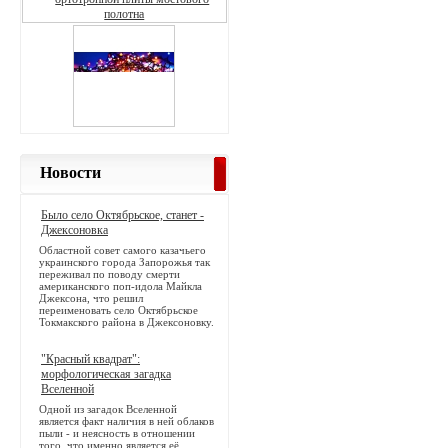
Новости
Было село Октябрьское, станет -
Джексоновка
Областной совет самого казачьего
украинского города Запорожья так
переживал по поводу смерти
американского поп-идола Майкла
Джексона, что решил
переименовать село Октябрьское
Токмакского района в Джексоновку.
"Красный квадрат":
морфологическая загадка
Вселенной
Одной из загадок Вселенной
является факт наличия в ней облаков
пыли - и неясность в отношении
того, что именно является её