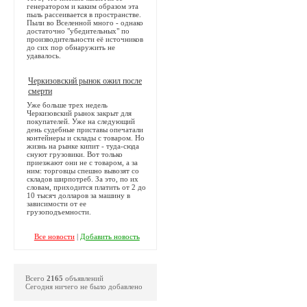
генератором и каким образом эта
пыль рассеивается в пространстве.
Пыли во Вселенной много - однако
достаточно "убедительных" по
производительности её источников
до сих пор обнаружить не
удавалось.
Черкизовский рынок ожил после
смерти
Уже больше трех недель
Черкизовский рынок закрыт для
покупателей. Уже на следующий
день судебные приставы опечатали
контейнеры и склады с товаром. Но
жизнь на рынке кипит - туда-сюда
снуют грузовики. Вот только
приезжают они не с товаром, а за
ним: торговцы спешно вывозят со
складов ширпотреб. За это, по их
словам, приходится платить от 2 до
10 тысяч долларов за машину в
зависимости от ее
грузоподъемности.
Все новости
|
Добавить новость
Всего
2165
объявлений
Сегодня ничего не было добавлено