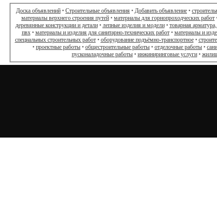
Доска объявлений
•
Строительные объявления
•
Добавить объявление
•
строитель
материалы верхнего строения путей
•
материалы для горнопроходческих работ
деревянные конструкции и детали
•
лепные изделия и модели
•
товарная арматура,
пвх
•
материалы и изделия для санитарно-технических работ
•
материалы и изд
специальных строительных работ
•
оборудование подъёмно-транспортное
•
строит
•
проектные работы
•
общестроительные работы
•
отделочные работы
•
сан
пусконаладочные работы
•
инжиниринговые услуги
•
жилищ