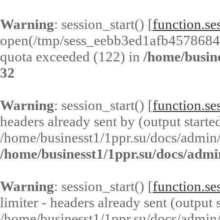
Warning
: session_start() [
function.ses
open(/tmp/sess_eebb3ed1afb4578684
quota exceeded (122) in
/home/busin
32
Warning
: session_start() [
function.ses
headers already sent by (output started
/home/businesst1/1ppr.su/docs/admin/
/home/businesst1/1ppr.su/docs/admi
Warning
: session_start() [
function.ses
limiter - headers already sent (output s
/home/businesst1/1ppr.su/docs/admin/