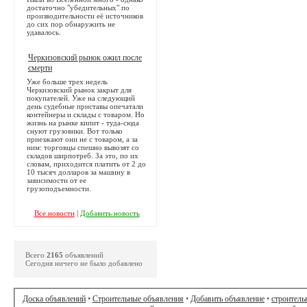
достаточно "убедительных" по
производительности её источников
до сих пор обнаружить не
удавалось.
Черкизовский рынок ожил после
смерти
Уже больше трех недель
Черкизовский рынок закрыт для
покупателей. Уже на следующий
день судебные приставы опечатали
контейнеры и склады с товаром. Но
жизнь на рынке кипит - туда-сюда
снуют грузовики. Вот только
приезжают они не с товаром, а за
ним: торговцы спешно вывозят со
складов ширпотреб. За это, по их
словам, приходится платить от 2 до
10 тысяч долларов за машину в
зависимости от ее
грузоподъемности.
Все новости
|
Добавить новость
Всего
2165
объявлений
Сегодня ничего не было добавлено
Доска объявлений
•
Строительные объявления
•
Добавить объявление
•
строитель