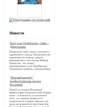
Новости
Было село Октябрьское, станет -
Джексоновка
Областной совет самого казачьего
украинского города Запорожья так
переживал по поводу смерти
американского поп-идола Майкла
Джексона, что решил
переименовать село Октябрьское
Токмакского района в Джексоновку.
"Красный квадрат":
морфологическая загадка
Вселенной
Одной из загадок Вселенной
является факт наличия в ней облаков
пыли - и неясность в отношении
того, что именно является её
генератором и каким образом эта
пыль рассеивается в пространстве.
Пыли во Вселенной много - однако