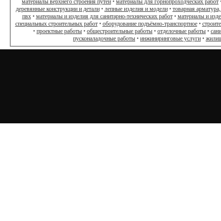
материалы верхнего строения путей
•
материалы для горнопроходческих работ
деревянные конструкции и детали
•
лепные изделия и модели
•
товарная арматура,
пвх
•
материалы и изделия для санитарно-технических работ
•
материалы и изд
специальных строительных работ
•
оборудование подъёмно-транспортное
•
строит
•
проектные работы
•
общестроительные работы
•
отделочные работы
•
сан
пусконаладочные работы
•
инжиниринговые услуги
•
жилищ