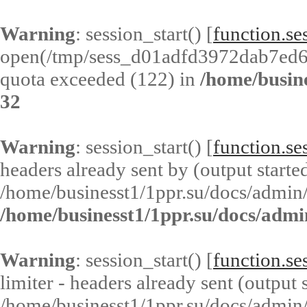
Warning
: session_start() [
function.ses
open(/tmp/sess_d01adfd3972dab7ed
quota exceeded (122) in
/home/busin
32
Warning
: session_start() [
function.ses
headers already sent by (output started
/home/businesst1/1ppr.su/docs/admin/
/home/businesst1/1ppr.su/docs/admi
Warning
: session_start() [
function.ses
limiter - headers already sent (output s
/home/businesst1/1ppr.su/docs/admin/