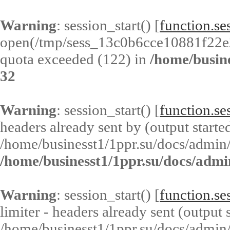
Warning
: session_start() [
function.ses
open(/tmp/sess_13c0b6cce10881f22
quota exceeded (122) in
/home/busin
32
Warning
: session_start() [
function.ses
headers already sent by (output started
/home/businesst1/1ppr.su/docs/admin/
/home/businesst1/1ppr.su/docs/admi
Warning
: session_start() [
function.ses
limiter - headers already sent (output s
/home/businesst1/1ppr.su/docs/admin/