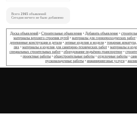
Всего
2165
объявлений
Сегодня ничего не было добавлено
Доска объявлений
•
Строительные объявления
•
Добавить объявление
•
строитель
материалы верхнего строения путей
•
материалы для горнопроходческих работ
деревянные конструкции и детали
•
лепные изделия и модели
•
товарная арматура,
пвх
•
материалы и изделия для санитарно-технических работ
•
материалы и изд
специальных строительных работ
•
оборудование подъёмно-транспортное
•
строит
•
проектные работы
•
общестроительные работы
•
отделочные работы
•
сан
пусконаладочные работы
•
инжиниринговые услуги
•
жилищ