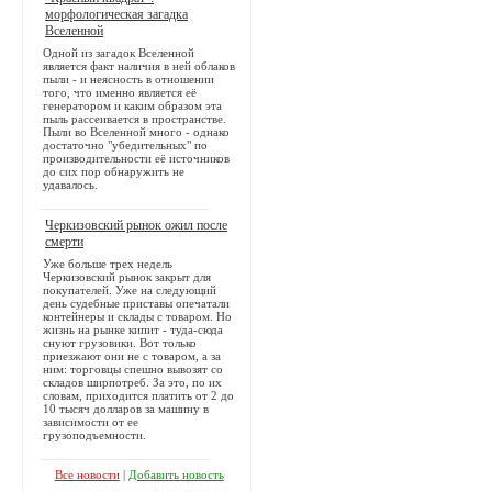
морфологическая загадка
Вселенной
Одной из загадок Вселенной
является факт наличия в ней облаков
пыли - и неясность в отношении
того, что именно является её
генератором и каким образом эта
пыль рассеивается в пространстве.
Пыли во Вселенной много - однако
достаточно "убедительных" по
производительности её источников
до сих пор обнаружить не
удавалось.
Черкизовский рынок ожил после
смерти
Уже больше трех недель
Черкизовский рынок закрыт для
покупателей. Уже на следующий
день судебные приставы опечатали
контейнеры и склады с товаром. Но
жизнь на рынке кипит - туда-сюда
снуют грузовики. Вот только
приезжают они не с товаром, а за
ним: торговцы спешно вывозят со
складов ширпотреб. За это, по их
словам, приходится платить от 2 до
10 тысяч долларов за машину в
зависимости от ее
грузоподъемности.
Все новости
|
Добавить новость