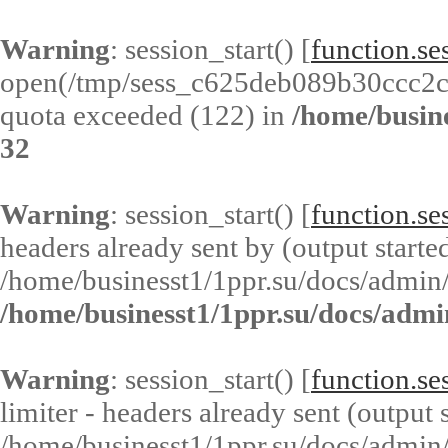
Warning
: session_start() [
function.ses
open(/tmp/sess_c625deb089b30ccc2
quota exceeded (122) in
/home/busin
32
Warning
: session_start() [
function.ses
headers already sent by (output started
/home/businesst1/1ppr.su/docs/admin/
/home/businesst1/1ppr.su/docs/admi
Warning
: session_start() [
function.ses
limiter - headers already sent (output s
/home/businesst1/1ppr.su/docs/admin/