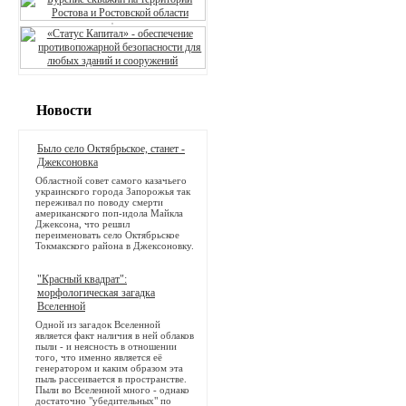
Новости
Было село Октябрьское, станет -
Джексоновка
Областной совет самого казачьего
украинского города Запорожья так
переживал по поводу смерти
американского поп-идола Майкла
Джексона, что решил
переименовать село Октябрьское
Токмакского района в Джексоновку.
"Красный квадрат":
морфологическая загадка
Вселенной
Одной из загадок Вселенной
является факт наличия в ней облаков
пыли - и неясность в отношении
того, что именно является её
генератором и каким образом эта
пыль рассеивается в пространстве.
Пыли во Вселенной много - однако
достаточно "убедительных" по