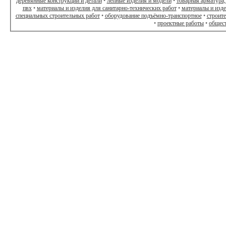
деревянные конструкции и детали
•
лепные изделия и модели
•
товарная арматура,
пвх
•
материалы и изделия для санитарно-технических работ
•
материалы и изд
специальных строительных работ
•
оборудование подъёмно-транспортное
•
строит
•
проектные работы
•
общес