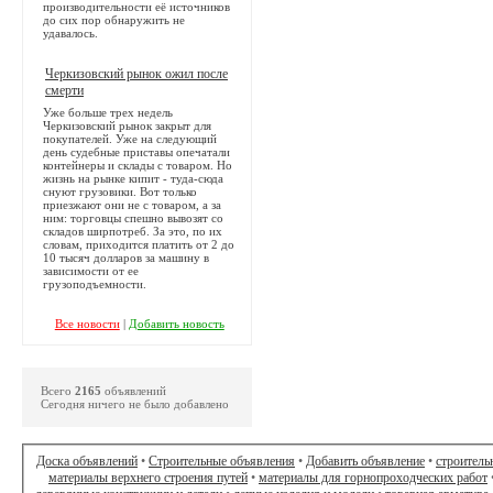
производительности её источников
до сих пор обнаружить не
удавалось.
Черкизовский рынок ожил после
смерти
Уже больше трех недель
Черкизовский рынок закрыт для
покупателей. Уже на следующий
день судебные приставы опечатали
контейнеры и склады с товаром. Но
жизнь на рынке кипит - туда-сюда
снуют грузовики. Вот только
приезжают они не с товаром, а за
ним: торговцы спешно вывозят со
складов ширпотреб. За это, по их
словам, приходится платить от 2 до
10 тысяч долларов за машину в
зависимости от ее
грузоподъемности.
Все новости
|
Добавить новость
Всего
2165
объявлений
Сегодня ничего не было добавлено
Доска объявлений
•
Строительные объявления
•
Добавить объявление
•
строитель
материалы верхнего строения путей
•
материалы для горнопроходческих работ