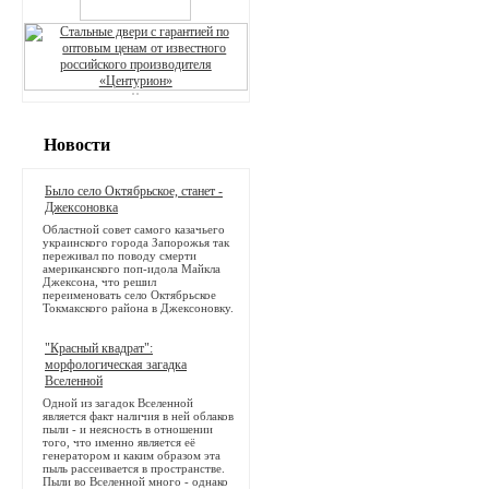
Новости
Было село Октябрьское, станет -
Джексоновка
Областной совет самого казачьего
украинского города Запорожья так
переживал по поводу смерти
американского поп-идола Майкла
Джексона, что решил
переименовать село Октябрьское
Токмакского района в Джексоновку.
"Красный квадрат":
морфологическая загадка
Вселенной
Одной из загадок Вселенной
является факт наличия в ней облаков
пыли - и неясность в отношении
того, что именно является её
генератором и каким образом эта
пыль рассеивается в пространстве.
Пыли во Вселенной много - однако