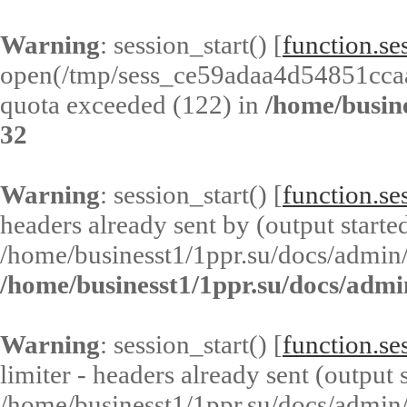
Warning
: session_start() [
function.ses
open(/tmp/sess_ce59adaa4d54851cc
quota exceeded (122) in
/home/busin
32
Warning
: session_start() [
function.ses
headers already sent by (output started
/home/businesst1/1ppr.su/docs/admin/
/home/businesst1/1ppr.su/docs/admi
Warning
: session_start() [
function.ses
limiter - headers already sent (output s
/home/businesst1/1ppr.su/docs/admin/