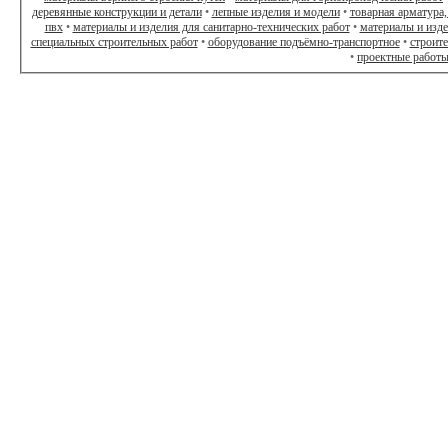
деревянные конструкции и детали
•
лепные изделия и модели
•
товарная арматура,
пвх
•
материалы и изделия для санитарно-технических работ
•
материалы и изд
специальных строительных работ
•
оборудование подъёмно-транспортное
•
строит
•
проектные работ