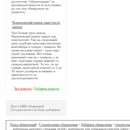
достаточно "убедительных" по
производительности её источников
до сих пор обнаружить не
удавалось.
Черкизовский рынок ожил после
смерти
Уже больше трех недель
Черкизовский рынок закрыт для
покупателей. Уже на следующий
день судебные приставы опечатали
контейнеры и склады с товаром. Но
жизнь на рынке кипит - туда-сюда
снуют грузовики. Вот только
приезжают они не с товаром, а за
ним: торговцы спешно вывозят со
складов ширпотреб. За это, по их
словам, приходится платить от 2 до
10 тысяч долларов за машину в
зависимости от ее
грузоподъемности.
Все новости
|
Добавить новость
Всего
2165
объявлений
Сегодня ничего не было добавлено
Доска объявлений
•
Строительные объявления
•
Добавить объявление
•
строитель
материалы верхнего строения путей
•
материалы для горнопроходческих работ