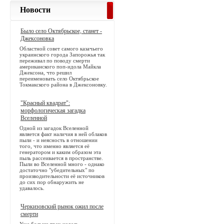
Новости
Было село Октябрьское, станет -
Джексоновка
Областной совет самого казачьего
украинского города Запорожья так
переживал по поводу смерти
американского поп-идола Майкла
Джексона, что решил
переименовать село Октябрьское
Токмакского района в Джексоновку.
"Красный квадрат":
морфологическая загадка
Вселенной
Одной из загадок Вселенной
является факт наличия в ней облаков
пыли - и неясность в отношении
того, что именно является её
генератором и каким образом эта
пыль рассеивается в пространстве.
Пыли во Вселенной много - однако
достаточно "убедительных" по
производительности её источников
до сих пор обнаружить не
удавалось.
Черкизовский рынок ожил после
смерти
Уже больше трех недель