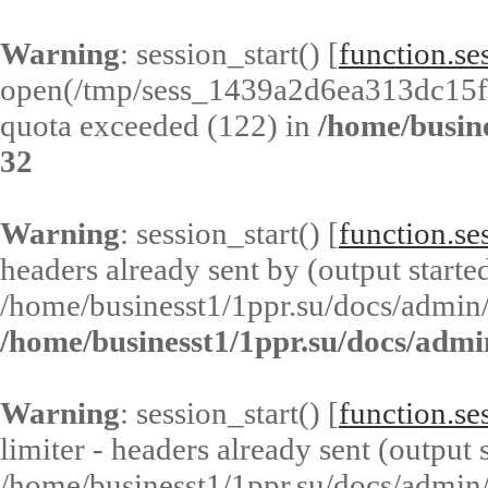
Warning
: session_start() [
function.ses
open(/tmp/sess_1439a2d6ea313dc15
quota exceeded (122) in
/home/busin
32
Warning
: session_start() [
function.ses
headers already sent by (output started
/home/businesst1/1ppr.su/docs/admin/
/home/businesst1/1ppr.su/docs/admi
Warning
: session_start() [
function.ses
limiter - headers already sent (output s
/home/businesst1/1ppr.su/docs/admin/