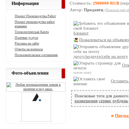
Информация
Стоимость:
2900000 RUB
(пер
Автор:
Продавец
(Поискать ещё о
Проект Производства Работ
Проект производства работ
кранами
Технологическая Карта
блокнот
Платные услуги
Пожаловаться на объявле
Реклама на сайте
Ответы на вопросы
Пользовательское соглашение
другу/подруге/себе на почту
Отк
Фото-объявления
новом окне)
Оставить
Поисковые теги для данного
размещения
сервис
рубдень
Преды