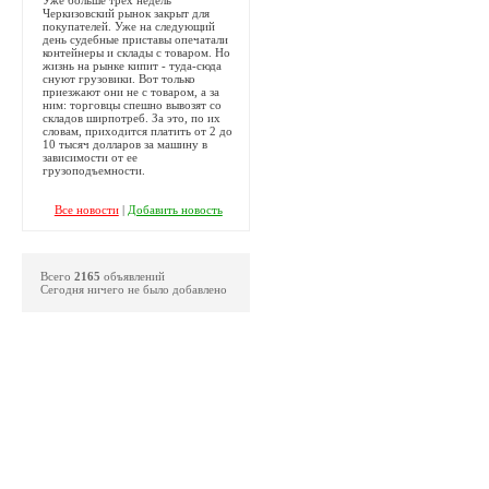
Черкизовский рынок закрыт для
покупателей. Уже на следующий
день судебные приставы опечатали
контейнеры и склады с товаром. Но
жизнь на рынке кипит - туда-сюда
снуют грузовики. Вот только
приезжают они не с товаром, а за
ним: торговцы спешно вывозят со
складов ширпотреб. За это, по их
словам, приходится платить от 2 до
10 тысяч долларов за машину в
зависимости от ее
грузоподъемности.
Все новости
|
Добавить новость
Всего
2165
объявлений
Сегодня ничего не было добавлено