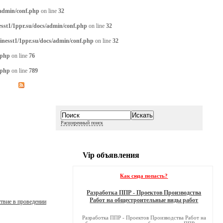
/admin/conf.php
on line
32
sst1/1ppr.su/docs/admin/conf.php
on line
32
inesst1/1ppr.su/docs/admin/conf.php
on line
32
.php
on line
76
.php
on line
789
Расширенный поиск
Vip объявления
Как сюда попасть?
Разработка ППР - Проектов Производства
Работ на общестроительные виды работ
твие в проведении
Разработка ППР - Проектов Производства Работ на