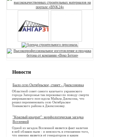
Новости
Было село Октябрьское, станет - Джексоновка
Областной совет самого казачьего украинского
города Запорожья так переживал по поводу смерти
американского поп-идола Майкла Джексона, что
решил переименовать село Октябрьское
Токмакского района в Джексоновку.
"Красный квадрат": морфологическая загадка
Вселенной
Одной из загадок Вселенной является факт наличия
в ней облаков пыли - и неясность в отношении того,
что именно является её генератором и каким