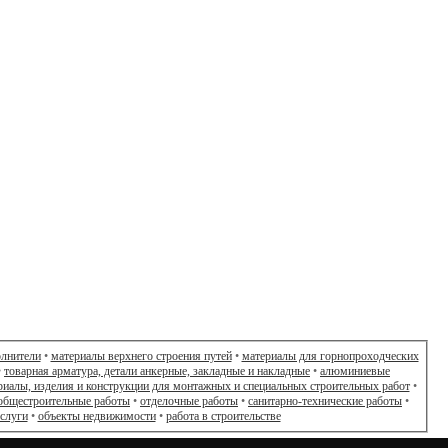
олнители
•
материалы верхнего строения путей
•
материалы для горнопроходческих
•
товарная арматура, детали анкерные, закладные и накладные
•
алюминиевые
риалы, изделия и конструкции для монтажных и специальных строительных работ
•
общестроительные работы
•
отделочные работы
•
санитарно-технические работы
•
слуги
•
объекты недвижимости
•
работа в строительстве