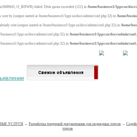
a1f609fd5, O_RDWR) failed: Disk quota exceeded (122) in
/home/businesst1/1ppr.su/docs
y sent by (output started at /home/businesst1/1ppr.su/docs/admin/conf.php:32) in
/home/busine
 already sent (output started at /home/businesst1/1ppr.su/docs/admin/conf.php:32) in
/home/bus
me/businesst1/1ppr.su/docs/admin/conf.php:32) in
/home/businesst1/1ppr.su/docs/admin/conf
me/businesst1/1ppr.su/docs/admin/conf.php:32) in
/home/businesst1/1ppr.su/docs/admin/conf
 населённый пункт
Войти
Зарегистрироваться
ВЫЕ УСЛУГИ
→
Разработка тендерной документации для подрядных торгов
→
Содейс
торгов