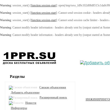
Warning
: session_start() [
function.session-start
]: open(/tmp/sess_fd9c102d08d8515c1da0c99
Warning
: session_start() [
function.session-start
]: Cannot send session cookie - headers alread
Warning
: session_start() [
function.session-start
]: Cannot send session cache limiter - headers
Warning
: Cannot modify header information - headers already sent by (output started at /ho
Warning
: Cannot modify header information - headers already sent by (output started at /ho
Выберите
Разделы
Свежие объявления
Добавить объявление
Расширенный поиск
ИНЖИНИРИНГО
Новости
Информеры