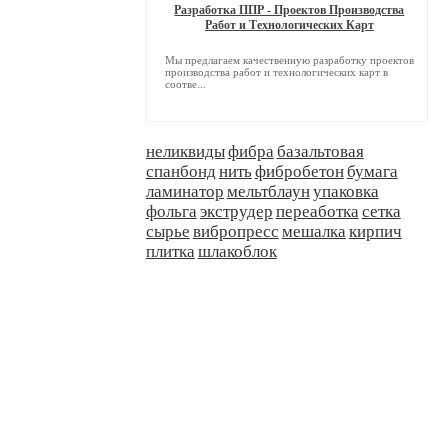
Разработка ППР - Проектов Производства
Работ и Технологических Карт
Мы предлагаем качественную разработку проектов
производства работ и технологических карт в
соотве...
неликвиды
фибра
базальтовая
спанбонд
нить
фибробетон
бумага
ламинатор
мельтблаун
упаковка
фольга
экструдер
переаботка
сетка
сырье
вибропресс
мешалка
кирпич
плитка
шлакоблок