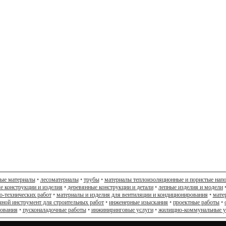
ные материалы
•
лесоматериалы
•
трубы
•
материалы теплоизоляционные и пористые нап
е конструкции и изделия
•
деревянные конструкции и детали
•
лепные изделия и модели
о-технических работ
•
материалы и изделия для вентиляции и кондиционирования
•
мате
чной инструмент для строительных работ
•
инженерные изыскания
•
проектные работы
•
дования
•
пусконаладочные работы
•
инжиниринговые услуги
•
жилищно-коммунальные у