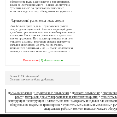
образом эта пыль рассеивается в пространстве.
Пыли во Вселенной много - однако достаточно
"убедительных" по производительности её
источников до сих пор обнаружить не удавалось.
Черкизовский рынок ожил после смерти
Уже больше трех недель Черкизовский рынок
закрыт для покупателей. Уже на следующий день
судебные приставы опечатали контейнеры и склады
с товаром. Но жизнь на рынке кипит - туда-сюда
снуют грузовики. Вот только приезжают они не с
товаром, а за ним: торговцы спешно вывозят со
складов ширпотреб. За это, по их словам,
приходится платить от 2 до 10 тысяч долларов за
машину в зависимости от ее грузоподъемности.
Все новости
|
Добавить новость
Всего
2165
объявлений
Сегодня ничего не было добавлено
Доска объявлений
•
Строительные объявления
•
Добавить объявление
•
строитель
работ
•
материалы для антикоррозийных и защитных покрытий
•
строительны
конструкции
•
конструкции и элементы из пвх
•
материалы и изделия для санитарн
оборудование подъёмно-транспортное
•
строительные машины и механизмы
•
ру
специальные работы
•
монтаж технологического обору