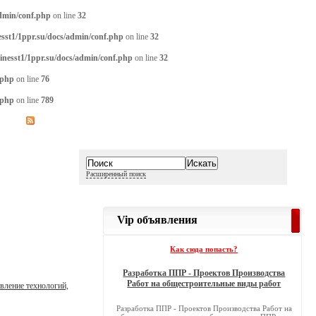
admin/conf.php
on line
32
sst1/1ppr.su/docs/admin/conf.php
on line
32
inesst1/1ppr.su/docs/admin/conf.php
on line
32
.php
on line
76
.php
on line
789
Расширенный поиск
Vip объявления
Как сюда попасть?
Разработка ППР - Проектов Производства
Работ на общестроительные виды работ
вление технологий,
Разработка ППР - Проектов Производства Работ на