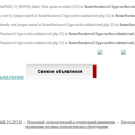
2ae0f443, O_RDWR) failed: Disk quota exceeded (122) in
/home/businesst1/1ppr.su/docs/
y sent by (output started at /home/businesst1/1ppr.su/docs/admin/conf.php:32) in
/home/busine
 already sent (output started at /home/businesst1/1ppr.su/docs/admin/conf.php:32) in
/home/bus
me/businesst1/1ppr.su/docs/admin/conf.php:32) in
/home/businesst1/1ppr.su/docs/admin/conf
me/businesst1/1ppr.su/docs/admin/conf.php:32) in
/home/businesst1/1ppr.su/docs/admin/conf
 населённый пункт
Войти
Зарегистрироваться
ЫЕ УСЛУГИ
→
Проектный, технологический и строительный инжиниринг
→
Предоста
организация поставки технологического оборудования