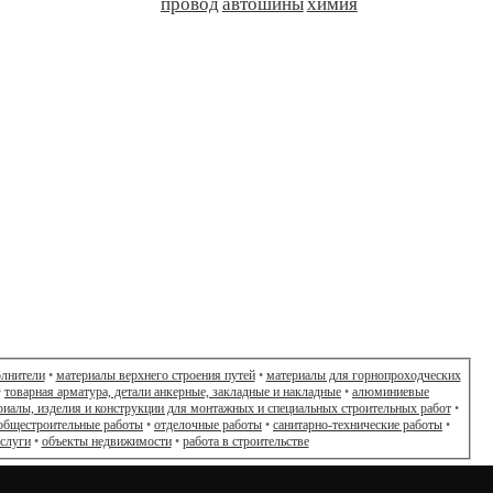
провод
автошины
химия
олнители
•
материалы верхнего строения путей
•
материалы для горнопроходческих
•
товарная арматура, детали анкерные, закладные и накладные
•
алюминиевые
риалы, изделия и конструкции для монтажных и специальных строительных работ
•
общестроительные работы
•
отделочные работы
•
санитарно-технические работы
•
слуги
•
объекты недвижимости
•
работа в строительстве