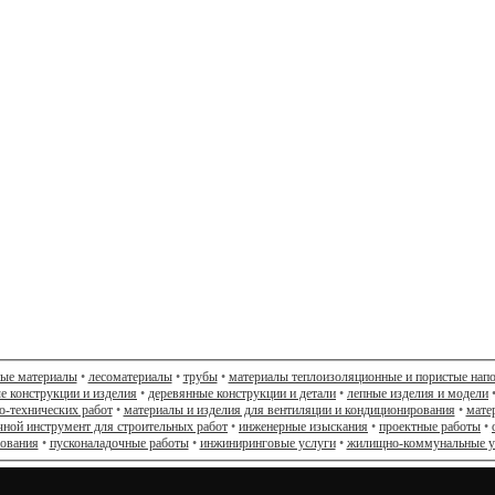
ные материалы
•
лесоматериалы
•
трубы
•
материалы теплоизоляционные и пористые нап
е конструкции и изделия
•
деревянные конструкции и детали
•
лепные изделия и модели
о-технических работ
•
материалы и изделия для вентиляции и кондиционирования
•
мате
чной инструмент для строительных работ
•
инженерные изыскания
•
проектные работы
•
дования
•
пусконаладочные работы
•
инжиниринговые услуги
•
жилищно-коммунальные у