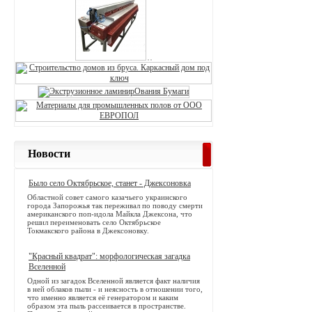
Новости
Было село Октябрьское, станет - Джексоновка
Областной совет самого казачьего украинского
города Запорожья так переживал по поводу смерти
американского поп-идола Майкла Джексона, что
решил переименовать село Октябрьское
Токмакского района в Джексоновку.
"Красный квадрат": морфологическая загадка
Вселенной
Одной из загадок Вселенной является факт наличия
в ней облаков пыли - и неясность в отношении того,
что именно является её генератором и каким
образом эта пыль рассеивается в пространстве.