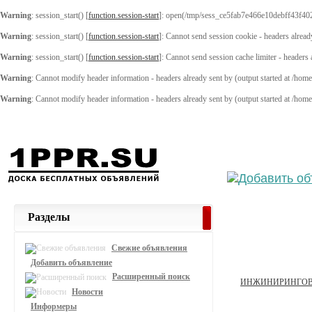
Warning
: session_start() [
function.session-start
]: open(/tmp/sess_ce5fab7e466e10debff43f40
Warning
: session_start() [
function.session-start
]: Cannot send session cookie - headers alread
Warning
: session_start() [
function.session-start
]: Cannot send session cache limiter - headers
Warning
: Cannot modify header information - headers already sent by (output started at /ho
Warning
: Cannot modify header information - headers already sent by (output started at /ho
Выберите
Разделы
Свежие объявления
Добавить объявление
Расширенный поиск
ИНЖИНИРИНГОВ
Новости
Информеры