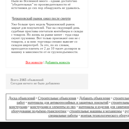
Пыли во Вселенной много - однако достаточно
"убедительных" по производительности её
источников до сих пор обнаружить не удавалось.
Черкизовский рынок ожил после смерти
Уже больше трех недель Черкизовский рынок
закрыт для покупателей. Уже на следующий день
судебные приставы опечатали контейнеры и склады
с товаром. Но жизнь на рынке кипит - туда-сюда
снуют грузовики. Вот только приезжают они не с
товаром, а за ним: торговцы спешно вывозят со
складов ширпотреб. За это, по их словам,
приходится платить от 2 до 10 тысяч долларов за
машину в зависимости от ее грузоподъемности.
Все новости
|
Добавить новость
Всего
2165
объявлений
Сегодня ничего не было добавлено
Доска объявлений
•
Строительные объявления
•
Добавить объявление
•
строитель
работ
•
материалы для антикоррозийных и защитных покрытий
•
строительны
конструкции
•
конструкции и элементы из пвх
•
материалы и изделия для санитарн
оборудование подъёмно-транспортное
•
строительные машины и механизмы
•
ру
специальные работы
•
монтаж технологического обору