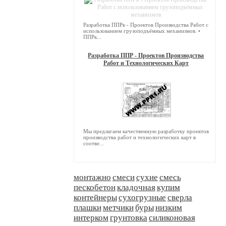
Разработка ППРк - Проектов Производства Работ с
использованием грузоподъёмных механизмов. •
ППРк...
Разработка ППР - Проектов Производства
Работ и Технологических Карт
Мы предлагаем качественную разработку проектов
производства работ и технологических карт в
соотве...
монтажно
смеси
сухие
смесь
пескобетон
кладочная
купим
контейнеры
сухогрузные
сверла
плашки
метчики
буры
низким
интерком
грунтовка
силиконовая