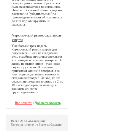
генератором и каким образом эта
пыль рассеивается в пространстве.
Пыли во Вселенной много - однако
достаточно "убедительных" по
производительности её источников
до сих пор обнаружить не
удавалось.
Черкизовский рынок ожил после
смерти
Уже больше трех недель
Черкизовский рынок закрыт для
покупателей. Уже на следующий
день судебные приставы опечатали
контейнеры и склады с товаром. Но
жизнь на рынке кипит - туда-сюда
снуют грузовики. Вот только
приезжают они не с товаром, а за
ним: торговцы спешно вывозят со
складов ширпотреб. За это, по их
словам, приходится платить от 2 до
10 тысяч долларов за машину в
зависимости от ее
грузоподъемности.
Все новости
|
Добавить новость
Всего
2165
объявлений
Сегодня ничего не было добавлено