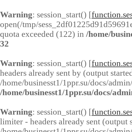
Warning
: session_start() [
function.ses
open(/tmp/sess_2df01225d91d59691
quota exceeded (122) in
/home/busin
32
Warning
: session_start() [
function.ses
headers already sent by (output started
/home/businesst1/1ppr.su/docs/admin/
/home/businesst1/1ppr.su/docs/admi
Warning
: session_start() [
function.ses
limiter - headers already sent (output s
/home/businesst1/1ppr.su/docs/admin/