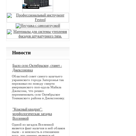
Новости
Было село Октябрьское, станет -
Джексоновка
Областной совет самого казачьего
украинского города Запорожья так
переживал по поводу смерти
американского поп-идола Майкла
Джексона, что решил
переименовать село Октябрьское
Токмакского района в Джексоновку.
"Красный квадрат":
морфологическая загадка
Вселенной
Одной из загадок Вселенной
является факт наличия в ней облаков
пыли - и неясность в отношении
того, что именно является её