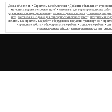
Доска объявлений
•
Строительные объявления
•
Добавить объявление
•
строитель
материалы верхнего строения путей
•
материалы для горнопроходческих работ
деревянные конструкции и детали
•
лепные изделия и модели
•
товарная арматура,
пвх
•
материалы и изделия для санитарно-технических работ
•
материалы и изд
специальных строительных работ
•
оборудование подъёмно-транспортное
•
строит
•
проектные работы
•
общестроительные работы
•
отделочные работы
•
сан
пусконаладочные работы
•
инжиниринговые услуги
•
жилищ