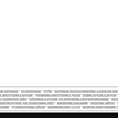
ные материалы
•
лесоматериалы
•
трубы
•
материалы теплоизоляционные и пористые нап
е конструкции и изделия
•
деревянные конструкции и детали
•
лепные изделия и модели
о-технических работ
•
материалы и изделия для вентиляции и кондиционирования
•
мате
чной инструмент для строительных работ
•
инженерные изыскания
•
проектные работы
•
дования
•
пусконаладочные работы
•
инжиниринговые услуги
•
жилищно-коммунальные у