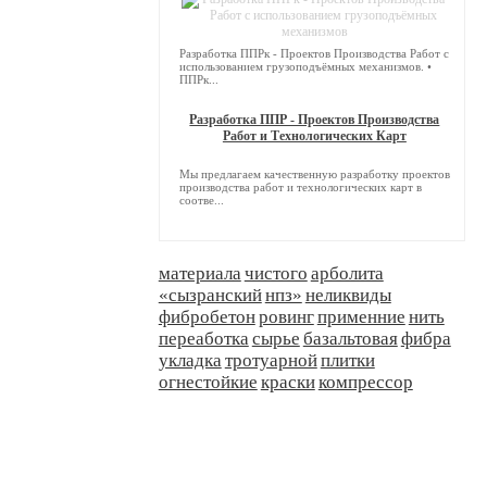
Разработка ППРк - Проектов Производства Работ с
использованием грузоподъёмных механизмов. •
ППРк...
Разработка ППР - Проектов Производства
Работ и Технологических Карт
Мы предлагаем качественную разработку проектов
производства работ и технологических карт в
соотве...
материала
чистого
арболита
«сызранский
нпз»
неликвиды
фибробетон
ровинг
применние
нить
переаботка
сырье
базальтовая
фибра
укладка
тротуарной
плитки
огнестойкие
краски
компрессор