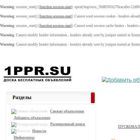
Warning
: session_start() [
function.session-start
]: open(/tmp/sess_59d8591b270eaca0ec12d86
Warning
: session_start() [
function.session-start
]: Cannot send session cookie - headers alread
Warning
: session_start() [
function.session-start
]: Cannot send session cache limiter - headers
Warning
: Cannot modify header information - headers already sent by (output started at /ho
Warning
: Cannot modify header information - headers already sent by (output started at /ho
Выберите
Разделы
Свежие объявления
Добавить объявление
Расширенный поиск
ПУСКОНАЛ
Новости
Информеры