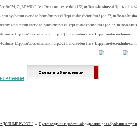
5ecc9c074, O_RDWR) failed: Disk quota exceeded (122) in
/home/businesst1/1ppr.su/docs
y sent by (output started at /home/businesst1/1ppr.su/docs/admin/conf.php:32) in
/home/busine
 already sent (output started at /home/businesst1/1ppr.su/docs/admin/conf.php:32) in
/home/bus
me/businesst1/1ppr.su/docs/admin/conf.php:32) in
/home/businesst1/1ppr.su/docs/admin/conf
me/businesst1/1ppr.su/docs/admin/conf.php:32) in
/home/businesst1/1ppr.su/docs/admin/conf
 населённый пункт
Войти
Зарегистрироваться
АДОЧНЫЕ РАБОТЫ
→
Пусконаладочные работы оборудования для обработки и отдел