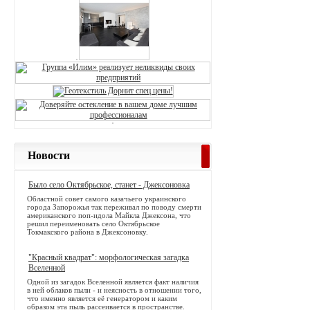
Новости
Было село Октябрьское, станет - Джексоновка
Областной совет самого казачьего украинского
города Запорожья так переживал по поводу смерти
американского поп-идола Майкла Джексона, что
решил переименовать село Октябрьское
Токмакского района в Джексоновку.
"Красный квадрат": морфологическая загадка
Вселенной
Одной из загадок Вселенной является факт наличия
в ней облаков пыли - и неясность в отношении того,
что именно является её генератором и каким
образом эта пыль рассеивается в пространстве.