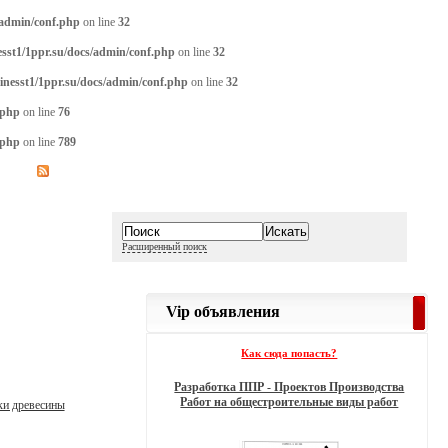
/admin/conf.php
on line
32
sst1/1ppr.su/docs/admin/conf.php
on line
32
inesst1/1ppr.su/docs/admin/conf.php
on line
32
.php
on line
76
.php
on line
789
Расширенный поиск
Vip объявления
Как сюда попасть?
Разработка ППР - Проектов Производства
Работ на общестроительные виды работ
ки древесины