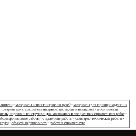
олнители
•
материалы верхнего строения путей
•
материалы для горнопроходческих
•
товарная арматура, детали анкерные, закладные и накладные
•
алюминиевые
риалы, изделия и конструкции для монтажных и специальных строительных работ
•
общестроительные работы
•
отделочные работы
•
санитарно-технические работы
•
слуги
•
объекты недвижимости
•
работа в строительстве