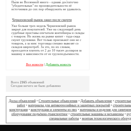
Пыли во Вселенной много - однако достаточно
"убедительных" по производительности её
источников до сих пор обнаружить не удавалось.
Черкизовский рынок ожил после смерти
Уже больше трех недель Черкизовский рынок
закрыт для покупателей. Уже на следующий день
судебные приставы опечатали контейнеры и склады
с товаром. Но жизнь на рынке кипит - туда-сюда
снуют грузовики. Вот только приезжают они не с
товаром, а за ним: торговцы спешно вывозят со
складов ширпотреб. За это, по их словам,
приходится платить от 2 до 10 тысяч долларов за
машину в зависимости от ее грузоподъемности.
Все новости
|
Добавить новость
Всего
2165
объявлений
Сегодня ничего не было добавлено
Доска объявлений
•
Строительные объявления
•
Добавить объявление
•
строитель
работ
•
материалы для антикоррозийных и защитных покрытий
•
строительны
конструкции
•
конструкции и элементы из пвх
•
материалы и изделия для санитарн
оборудование подъёмно-транспортное
•
строительные машины и механизмы
•
ру
специальные работы
•
монтаж технологического обору