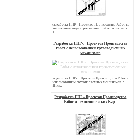
Разработка ППР - Проектов Производства Работ на
специальные виды строительных работ включая: -
П...
Разработка ППРк - Проектов Производства
Работ с использованием грузоподъёмных
механизмов
Разработка ППРк - Проектов Производства Работ с
использованием грузоподъёмных механизмов. •
ППРк...
Разработка ППР - Проектов Производства
Работ и Технологических Карт