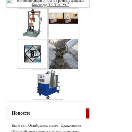
Новости
Было село Октябрьское, станет - Джексоновка
Областной совет самого казачьего украинского