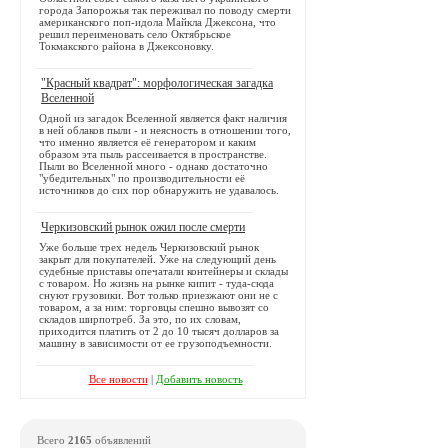
города Запорожья так переживал по поводу смерти
американского поп-идола Майкла Джексона, что
решил переименовать село Октябрьское
Токмакского района в Джексоновку.
"Красный квадрат": морфологическая загадка
Вселенной
Одной из загадок Вселенной является факт наличия
в ней облаков пыли - и неясность в отношении того,
что именно является её генератором и каким
образом эта пыль рассеивается в пространстве.
Пыли во Вселенной много - однако достаточно
"убедительных" по производительности её
источников до сих пор обнаружить не удавалось.
Черкизовский рынок ожил после смерти
Уже больше трех недель Черкизовский рынок
закрыт для покупателей. Уже на следующий день
судебные приставы опечатали контейнеры и склады
с товаром. Но жизнь на рынке кипит - туда-сюда
снуют грузовики. Вот только приезжают они не с
товаром, а за ним: торговцы спешно вывозят со
складов ширпотреб. За это, по их словам,
приходится платить от 2 до 10 тысяч долларов за
машину в зависимости от ее грузоподъемности.
Все новости
|
Добавить новость
Всего
2165
объявлений