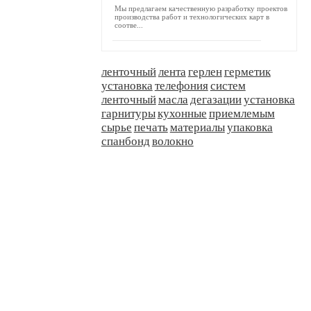
Мы предлагаем качественную разработку проектов
производства работ и технологических карт в
соотве...
ленточный
лента
герлен
герметик
установка
телефония
систем
ленточный
масла
дегазации
установка
гарнитуры
кухонные
приемлемым
сырье
печать
материалы
упаковка
спанбонд
волокно