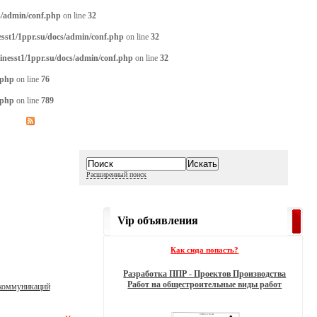
s/admin/conf.php
on line
32
sst1/1ppr.su/docs/admin/conf.php
on line
32
inesst1/1ppr.su/docs/admin/conf.php
on line
32
.php
on line
76
.php
on line
789
Расширенный поиск
Vip объявления
Как сюда попасть?
Разработка ППР - Проектов Производства
Работ на общестроительные виды работ
 коммуникаций