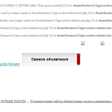
1374c0884, O_RDWR) failed: Disk quota exceeded (122) in
/home/businesst1/1ppr.su/doc
y sent by (output started at /home/businesst1/1ppr.su/docs/admin/conf.php:32) in
/home/busine
 already sent (output started at /home/businesst1/1ppr.su/docs/admin/conf.php:32) in
/home/bus
me/businesst1/1ppr.su/docs/admin/conf.php:32) in
/home/businesst1/1ppr.su/docs/admin/conf
me/businesst1/1ppr.su/docs/admin/conf.php:32) in
/home/businesst1/1ppr.su/docs/admin/conf
 населённый пункт
Войти
Зарегистрироваться
ДОЧНЫЕ РАБОТЫ
→
Пусконаладочные работы общекотельных систем и инженерных