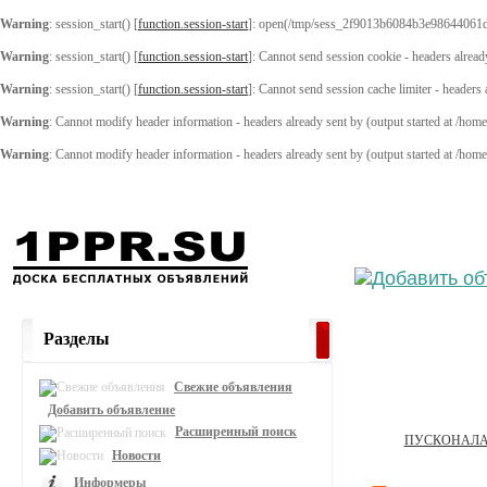
Warning
: session_start() [
function.session-start
]: open(/tmp/sess_2f9013b6084b3e98644061d
Warning
: session_start() [
function.session-start
]: Cannot send session cookie - headers alread
Warning
: session_start() [
function.session-start
]: Cannot send session cache limiter - headers
Warning
: Cannot modify header information - headers already sent by (output started at /ho
Warning
: Cannot modify header information - headers already sent by (output started at /ho
Выберите
Разделы
Свежие объявления
Добавить объявление
Расширенный поиск
ПУСКОНАЛА
Новости
Информеры