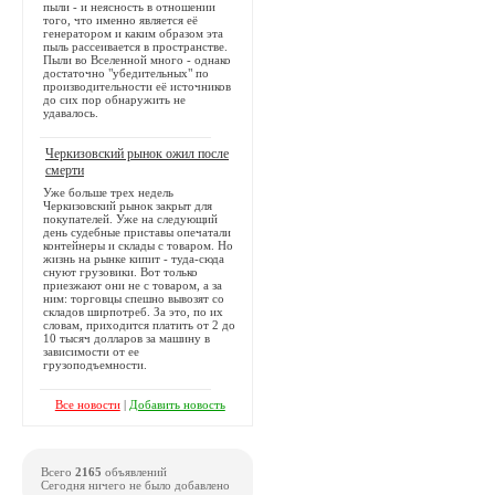
пыли - и неясность в отношении
того, что именно является её
генератором и каким образом эта
пыль рассеивается в пространстве.
Пыли во Вселенной много - однако
достаточно "убедительных" по
производительности её источников
до сих пор обнаружить не
удавалось.
Черкизовский рынок ожил после
смерти
Уже больше трех недель
Черкизовский рынок закрыт для
покупателей. Уже на следующий
день судебные приставы опечатали
контейнеры и склады с товаром. Но
жизнь на рынке кипит - туда-сюда
снуют грузовики. Вот только
приезжают они не с товаром, а за
ним: торговцы спешно вывозят со
складов ширпотреб. За это, по их
словам, приходится платить от 2 до
10 тысяч долларов за машину в
зависимости от ее
грузоподъемности.
Все новости
|
Добавить новость
Всего
2165
объявлений
Сегодня ничего не было добавлено