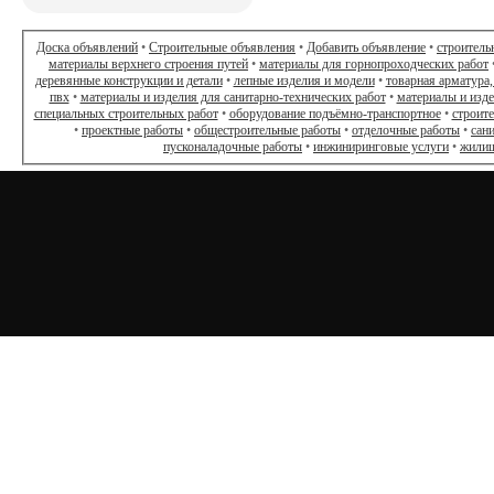
Доска объявлений
•
Строительные объявления
•
Добавить объявление
•
строитель
материалы верхнего строения путей
•
материалы для горнопроходческих работ
деревянные конструкции и детали
•
лепные изделия и модели
•
товарная арматура,
пвх
•
материалы и изделия для санитарно-технических работ
•
материалы и изд
специальных строительных работ
•
оборудование подъёмно-транспортное
•
строит
•
проектные работы
•
общестроительные работы
•
отделочные работы
•
сан
пусконаладочные работы
•
инжиниринговые услуги
•
жилищ