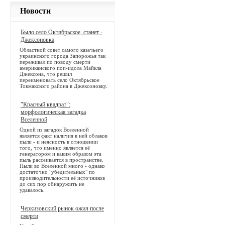
Новости
Было село Октябрьское, станет -
Джексоновка
Областной совет самого казачьего
украинского города Запорожья так
переживал по поводу смерти
американского поп-идола Майкла
Джексона, что решил
переименовать село Октябрьское
Токмакского района в Джексоновку.
"Красный квадрат":
морфологическая загадка
Вселенной
Одной из загадок Вселенной
является факт наличия в ней облаков
пыли - и неясность в отношении
того, что именно является её
генератором и каким образом эта
пыль рассеивается в пространстве.
Пыли во Вселенной много - однако
достаточно "убедительных" по
производительности её источников
до сих пор обнаружить не
удавалось.
Черкизовский рынок ожил после
смерти