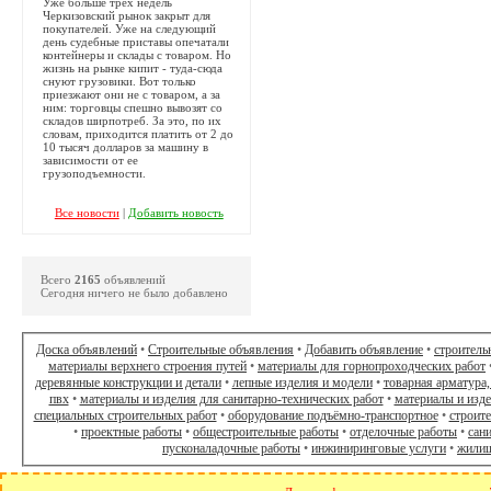
Уже больше трех недель
Черкизовский рынок закрыт для
покупателей. Уже на следующий
день судебные приставы опечатали
контейнеры и склады с товаром. Но
жизнь на рынке кипит - туда-сюда
снуют грузовики. Вот только
приезжают они не с товаром, а за
ним: торговцы спешно вывозят со
складов ширпотреб. За это, по их
словам, приходится платить от 2 до
10 тысяч долларов за машину в
зависимости от ее
грузоподъемности.
Все новости
|
Добавить новость
Всего
2165
объявлений
Сегодня ничего не было добавлено
Доска объявлений
•
Строительные объявления
•
Добавить объявление
•
строитель
материалы верхнего строения путей
•
материалы для горнопроходческих работ
деревянные конструкции и детали
•
лепные изделия и модели
•
товарная арматура,
пвх
•
материалы и изделия для санитарно-технических работ
•
материалы и изд
специальных строительных работ
•
оборудование подъёмно-транспортное
•
строит
•
проектные работы
•
общестроительные работы
•
отделочные работы
•
сан
пусконаладочные работы
•
инжиниринговые услуги
•
жилищ