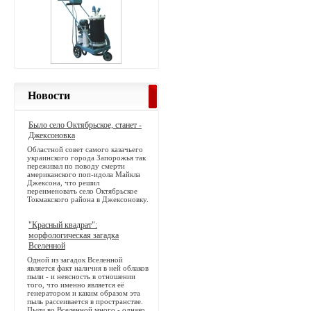
Новости
Было село Октябрьское, станет -
Джексоновка
Областной совет самого казачьего
украинского города Запорожья так
переживал по поводу смерти
американского поп-идола Майкла
Джексона, что решил
переименовать село Октябрьское
Токмакского района в Джексоновку.
"Красный квадрат":
морфологическая загадка
Вселенной
Одной из загадок Вселенной
является факт наличия в ней облаков
пыли - и неясность в отношении
того, что именно является её
генератором и каким образом эта
пыль рассеивается в пространстве.
Пыли во Вселенной много - однако