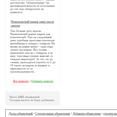
достаточно "убедительных" по
производительности её источников
до сих пор обнаружить не
удавалось.
Черкизовский рынок ожил после
смерти
Уже больше трех недель
Черкизовский рынок закрыт для
покупателей. Уже на следующий
день судебные приставы опечатали
контейнеры и склады с товаром. Но
жизнь на рынке кипит - туда-сюда
снуют грузовики. Вот только
приезжают они не с товаром, а за
ним: торговцы спешно вывозят со
складов ширпотреб. За это, по их
словам, приходится платить от 2 до
10 тысяч долларов за машину в
зависимости от ее
грузоподъемности.
Все новости
|
Добавить новость
Всего
2165
объявлений
Сегодня ничего не было добавлено
Доска объявлений
•
Строительные объявления
•
Добавить объявление
•
строитель