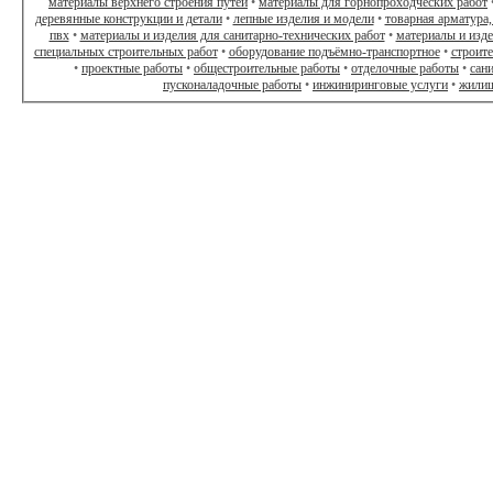
материалы верхнего строения путей
•
материалы для горнопроходческих работ
деревянные конструкции и детали
•
лепные изделия и модели
•
товарная арматура,
пвх
•
материалы и изделия для санитарно-технических работ
•
материалы и изд
специальных строительных работ
•
оборудование подъёмно-транспортное
•
строит
•
проектные работы
•
общестроительные работы
•
отделочные работы
•
сан
пусконаладочные работы
•
инжиниринговые услуги
•
жилищ