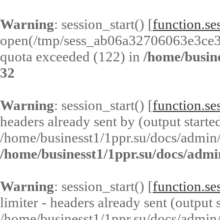
Warning
: session_start() [
function.ses
open(/tmp/sess_ab06a32706063e3ce
quota exceeded (122) in
/home/busin
32
Warning
: session_start() [
function.ses
headers already sent by (output started
/home/businesst1/1ppr.su/docs/admin/
/home/businesst1/1ppr.su/docs/admi
Warning
: session_start() [
function.ses
limiter - headers already sent (output s
/home/businesst1/1ppr.su/docs/admin/