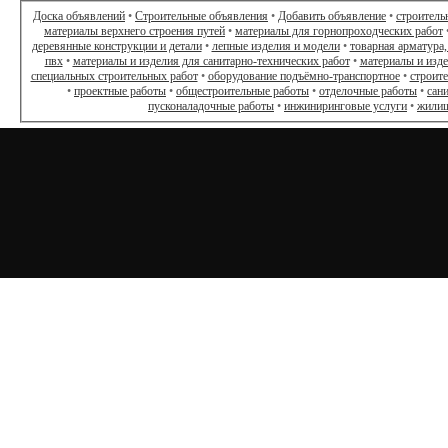
Доска объявлений
•
Строительные объявления
•
Добавить объявление
•
строитель
материалы верхнего строения путей
•
материалы для горнопроходческих работ
деревянные конструкции и детали
•
лепные изделия и модели
•
товарная арматура,
пвх
•
материалы и изделия для санитарно-технических работ
•
материалы и изд
специальных строительных работ
•
оборудование подъёмно-транспортное
•
строит
•
проектные работы
•
общестроительные работы
•
отделочные работы
•
сан
пусконаладочные работы
•
инжиниринговые услуги
•
жилищ