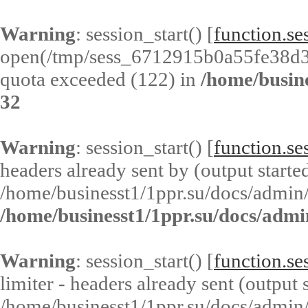
Warning
: session_start() [
function.ses
open(/tmp/sess_6712915b0a55fe38d
quota exceeded (122) in
/home/busin
32
Warning
: session_start() [
function.ses
headers already sent by (output started
/home/businesst1/1ppr.su/docs/admin/
/home/businesst1/1ppr.su/docs/admi
Warning
: session_start() [
function.ses
limiter - headers already sent (output s
/home/businesst1/1ppr.su/docs/admin/