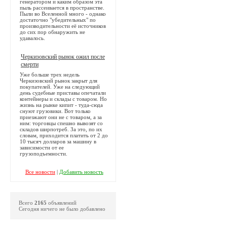
генератором и каким образом эта
пыль рассеивается в пространстве.
Пыли во Вселенной много - однако
достаточно "убедительных" по
производительности её источников
до сих пор обнаружить не
удавалось.
Черкизовский рынок ожил после
смерти
Уже больше трех недель
Черкизовский рынок закрыт для
покупателей. Уже на следующий
день судебные приставы опечатали
контейнеры и склады с товаром. Но
жизнь на рынке кипит - туда-сюда
снуют грузовики. Вот только
приезжают они не с товаром, а за
ним: торговцы спешно вывозят со
складов ширпотреб. За это, по их
словам, приходится платить от 2 до
10 тысяч долларов за машину в
зависимости от ее
грузоподъемности.
Все новости
|
Добавить новость
Всего
2165
объявлений
Сегодня ничего не было добавлено