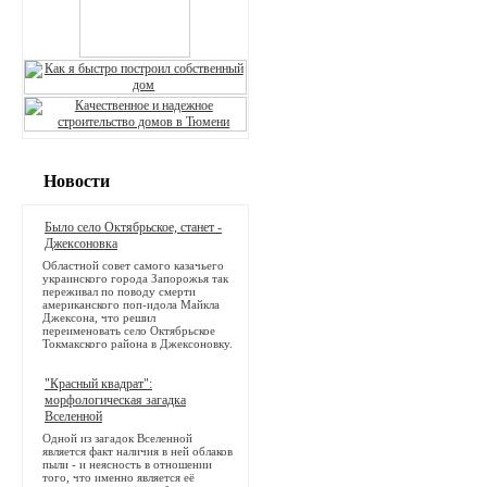
Новости
Было село Октябрьское, станет -
Джексоновка
Областной совет самого казачьего
украинского города Запорожья так
переживал по поводу смерти
американского поп-идола Майкла
Джексона, что решил
переименовать село Октябрьское
Токмакского района в Джексоновку.
"Красный квадрат":
морфологическая загадка
Вселенной
Одной из загадок Вселенной
является факт наличия в ней облаков
пыли - и неясность в отношении
того, что именно является её