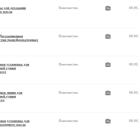
а для дегазации
Повсеместно
08.09
о масла
Дегазационная
Повсеместно
08.09
истки трансформаторных
ая установка для
Повсеместно
08.09
мной сушки
сел
ая линия для
Повсеместно
08.09
мной сушки
сел
ая установка для
Повсеместно
08.09
маторного масла