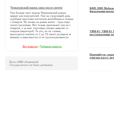
Черкизовский рынок ожил после смерти
БФН-3000 Мобиль
фильтрации пром
Уже больше трех недель Черкизовский рынок
закрыт для покупателей. Уже на следующий день
судебные приставы опечатали контейнеры и склады
с товаром. Но жизнь на рынке кипит - туда-сюда
снуют грузовики. Вот только приезжают они не с
товаром, а за ним: торговцы спешно вывозят со
складов ширпотреб. За это, по их словам,
УВМ-01, УВМ-03 У
приходится платить от 2 до 10 тысяч долларов за
восстановления т
машину в зависимости от ее грузоподъемности.
Все новости
|
Добавить новость
Центрифуги, сепар
очистки масел, печ
Всего
2165
объявлений
Сегодня ничего не было добавлено