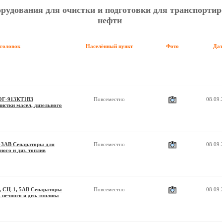
рудования для очистки и подготовки для транспортир
нефти
аголовок
Населённый пункт
Фото
Да
ОГ-913КТ1ВЗ
Повсеместно
08.09
истки масел, дизельного
-3АВ Сепараторы для
Повсеместно
08.09
ного и диз. топлив
А, СЦ-1, 5АВ Сепараторы
Повсеместно
08.09
 печного и диз. топлива