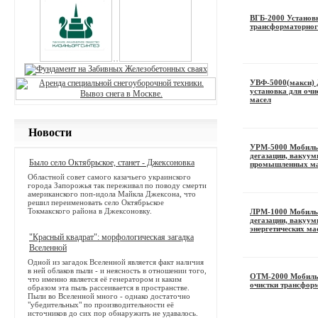
ВГБ-2000 Установк
трансформаторног
УВФ-5000(макси) 
установка для оч
масел
Новости
УРМ-5000 Мобильн
дегазации, вакуу
Было село Октябрьское, станет - Джексоновка
промышленных ма
Областной совет самого казачьего украинского
города Запорожья так переживал по поводу смерти
американского поп-идола Майкла Джексона, что
решил переименовать село Октябрьское
Токмакского района в Джексоновку.
ЛРМ-1000 Мобильн
дегазации, вакуу
энергетических ма
"Красный квадрат": морфологическая загадка
Вселенной
Одной из загадок Вселенной является факт наличия
в ней облаков пыли - и неясность в отношении того,
ОТМ-2000 Мобильн
что именно является её генератором и каким
очистки трансфор
образом эта пыль рассеивается в пространстве.
Пыли во Вселенной много - однако достаточно
"убедительных" по производительности её
источников до сих пор обнаружить не удавалось.