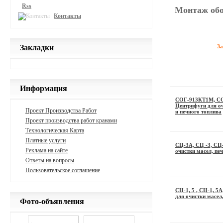
Rss
Монтаж обо
Контакты
Закладки
З
Информация
СОГ-913КТ1М, С
Центрифуги для оч
Проект Производства Работ
и печного топлива
Проект производства работ кранами
Технологическая Карта
Платные услуги
СЦ-3А, СЦ -3, СЦ
Реклама на сайте
очистки масел, печ
Ответы на вопросы
Пользовательское соглашение
СЦ-1, 5 , СЦ-1, 5
для очистки масел,
Фото-объявления