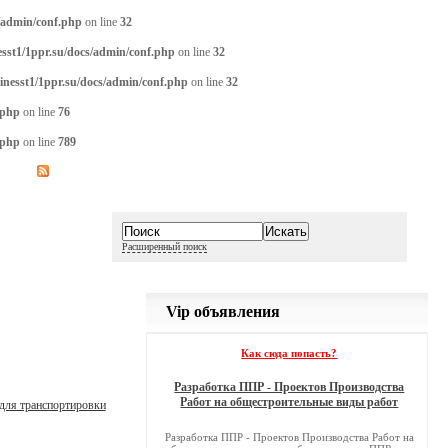
/admin/conf.php
on line
32
sst1/1ppr.su/docs/admin/conf.php
on line
32
inesst1/1ppr.su/docs/admin/conf.php
on line
32
.php
on line
76
.php
on line
789
Расширенный поиск
Vip объявления
Как сюда попасть?
Разработка ППР - Проектов Производства
Работ на общестроительные виды работ
для транспортировки
Разработка ППР - Проектов Производства Работ на