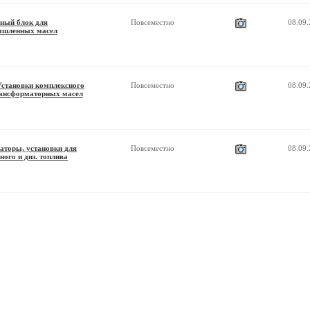
ный блок для
Повсеместно
08.09
ышленных масел
становки комплексного
Повсеместно
08.09
рансформаторных масел
аторы, установки для
Повсеместно
08.09
ного и диз. топлива