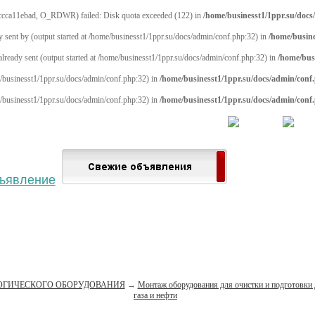
cca11ebad, O_RDWR) failed: Disk quota exceeded (122) in
/home/businesst1/1ppr.su/docs
y sent by (output started at /home/businesst1/1ppr.su/docs/admin/conf.php:32) in
/home/busine
 already sent (output started at /home/businesst1/1ppr.su/docs/admin/conf.php:32) in
/home/bus
me/businesst1/1ppr.su/docs/admin/conf.php:32) in
/home/businesst1/1ppr.su/docs/admin/conf
me/businesst1/1ppr.su/docs/admin/conf.php:32) in
/home/businesst1/1ppr.su/docs/admin/conf
 населённый пункт
Войти
Зарегистрироваться
ОГИЧЕСКОГО ОБОРУДОВАНИЯ
→
Монтаж оборудования для очистки и подготовки 
газа и нефти