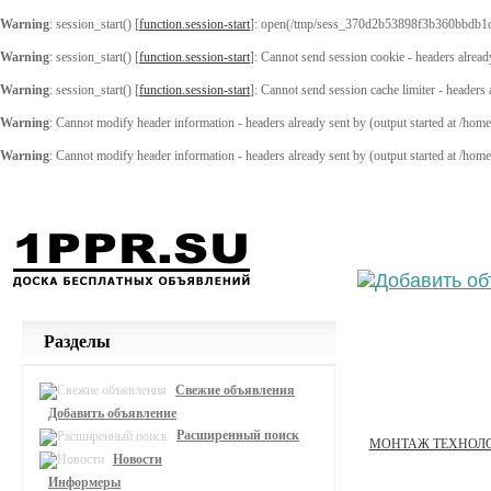
Warning
: session_start() [
function.session-start
]: open(/tmp/sess_370d2b53898f3b360bbdb1c
Warning
: session_start() [
function.session-start
]: Cannot send session cookie - headers alread
Warning
: session_start() [
function.session-start
]: Cannot send session cache limiter - headers
Warning
: Cannot modify header information - headers already sent by (output started at /ho
Warning
: Cannot modify header information - headers already sent by (output started at /ho
Выберите
Разделы
Свежие объявления
Добавить объявление
Расширенный поиск
МОНТАЖ ТЕХНОЛ
Новости
Информеры