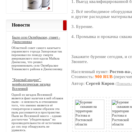
1. Выезд квалифицированной б
2. Всё необходимое оборудова
и другие расходные материалы
Новости
3. Бурение.
4. Промывка и прокачка скваж
Было село Октябрьское, станет -
Джексоновка
Областной совет самого казачьего
украинского города Запорожья так
переживал по поводу смерти
Закажите бурение сегодня, и с
американского поп-идола Майкла
Звоните.
Джексона, что решил
переименовать село Октябрьское
Токмакского района в Джексоновку.
Населенный пункт:
Ростов-на
Стоимость:
900 RUB
(пересчит
"Красный квадрат":
Автор:
Сергей Киров
(Поискать 
морфологическая загадка
Вселенной
Одной из загадок Вселенной
является факт наличия в ней облаков
пыли - и неясность в отношении
того, что именно является её
генератором и каким образом эта
пыль рассеивается в пространстве.
Пыли во Вселенной много - однако
достаточно "убедительных" по
производительности её источников
до сих пор обнаружить не
удавалось.