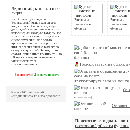
Черкизовский рынок ожил после
смерти
Уже больше трех недель
Черкизовский рынок закрыт для
покупателей. Уже на следующий
день судебные приставы опечатали
контейнеры и склады с товаром. Но
жизнь на рынке кипит - туда-сюда
снуют грузовики. Вот только
приезжают они не с товаром, а за
ним: торговцы спешно вывозят со
складов ширпотреб. За это, по их
словам, приходится платить от 2 до
блокнот
10 тысяч долларов за машину в
зависимости от ее
Пожаловаться на объявле
грузоподъемности.
Все новости
|
Добавить новость
другу/подруге/себе на почту
Отк
Всего
2165
объявлений
Сегодня ничего не было добавлено
новом окне)
Оставить
Поисковые теги для данного
ростовской
области
бурение