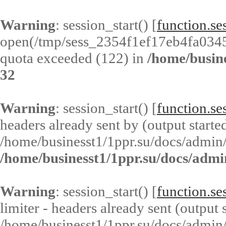
Warning
: session_start() [
function.ses
open(/tmp/sess_2354f1ef17eb4fa034
quota exceeded (122) in
/home/busin
32
Warning
: session_start() [
function.ses
headers already sent by (output started
/home/businesst1/1ppr.su/docs/admin/
/home/businesst1/1ppr.su/docs/admi
Warning
: session_start() [
function.ses
limiter - headers already sent (output s
/home/businesst1/1ppr.su/docs/admin/