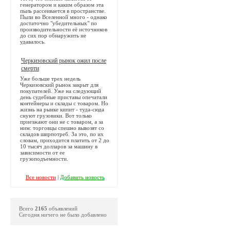
генератором и каким образом эта
пыль рассеивается в пространстве.
Пыли во Вселенной много - однако
достаточно "убедительных" по
производительности её источников
до сих пор обнаружить не
удавалось.
Черкизовский рынок ожил после
смерти
Уже больше трех недель
Черкизовский рынок закрыт для
покупателей. Уже на следующий
день судебные приставы опечатали
контейнеры и склады с товаром. Но
жизнь на рынке кипит - туда-сюда
снуют грузовики. Вот только
приезжают они не с товаром, а за
ним: торговцы спешно вывозят со
складов ширпотреб. За это, по их
словам, приходится платить от 2 до
10 тысяч долларов за машину в
зависимости от ее
грузоподъемности.
Все новости
|
Добавить новость
Всего
2165
объявлений
Сегодня ничего не было добавлено