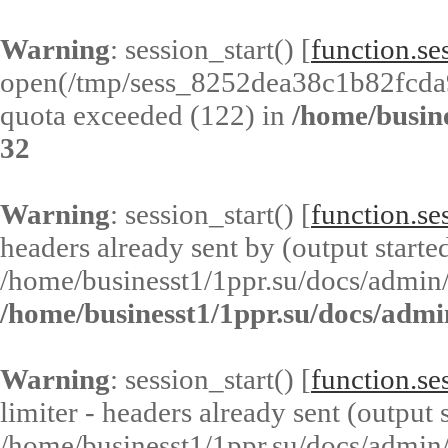
Warning
: session_start() [
function.ses
open(/tmp/sess_8252dea38c1b82fcda
quota exceeded (122) in
/home/busin
32
Warning
: session_start() [
function.ses
headers already sent by (output started
/home/businesst1/1ppr.su/docs/admin/
/home/businesst1/1ppr.su/docs/admi
Warning
: session_start() [
function.ses
limiter - headers already sent (output s
/home/businesst1/1ppr.su/docs/admin/