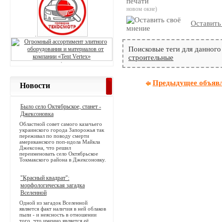
новом окне)
Оставить
Поисковые теги для данного
строительные
Предыдущее объяв
Новости
Было село Октябрьское, станет -
Джексоновка
Областной совет самого казачьего
украинского города Запорожья так
переживал по поводу смерти
американского поп-идола Майкла
Джексона, что решил
переименовать село Октябрьское
Токмакского района в Джексоновку.
"Красный квадрат":
морфологическая загадка
Вселенной
Одной из загадок Вселенной
является факт наличия в ней облаков
пыли - и неясность в отношении
того, что именно является её