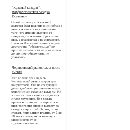
"Красный квадрат":
морфологическая загадка
Вселенной
Одной из загадок Вселенной
является факт наличия в ней облаков
пыли - и неясность в отношении
того, что именно является её
генератором и каким образом эта
пыль рассеивается в пространстве.
Пыли во Вселенной много - однако
достаточно "убедительных" по
производительности её источников
до сих пор обнаружить не
удавалось.
Черкизовский рынок ожил после
смерти
Уже больше трех недель
Черкизовский рынок закрыт для
покупателей. Уже на следующий
день судебные приставы опечатали
контейнеры и склады с товаром. Но
жизнь на рынке кипит - туда-сюда
снуют грузовики. Вот только
приезжают они не с товаром, а за
ним: торговцы спешно вывозят со
складов ширпотреб. За это, по их
словам, приходится платить от 2 до
10 тысяч долларов за машину в
зависимости от ее
грузоподъемности.