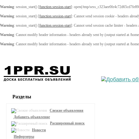
Warning
: session_start() [
function.session-start
]: open(/tmp/sess_c323aee0fe4c72d65cd7fe89
Warning
: session_start() [
function.session-start
]: Cannot send session cookie - headers alread
Warning
: session_start() [
function.session-start
]: Cannot send session cache limiter - headers
Warning
: Cannot modify header information - headers already sent by (output started at /ho
Warning
: Cannot modify header information - headers already sent by (output started at /ho
Выберите
Разделы
Свежие объявления
Добавить объявление
Расширенный поиск
Новости
Информеры