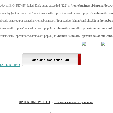
d0c4ebf3, O_RDWR) failed: Disk quota exceeded (122) in
/home/businesst1/1ppr.su/docs/
y sent by (output started at /home/businesst1/1ppr.su/docs/admin/conf.php:32) in
/home/busine
 already sent (output started at /home/businesst1/1ppr.su/docs/admin/conf.php:32) in
/home/bus
me/businesst1/1ppr.su/docs/admin/conf.php:32) in
/home/businesst1/1ppr.su/docs/admin/conf
me/businesst1/1ppr.su/docs/admin/conf.php:32) in
/home/businesst1/1ppr.su/docs/admin/conf
 населённый пункт
Войти
Зарегистрироваться
ПРОЕКТНЫЕ РАБОТЫ
→
Генеральный план и транспорт