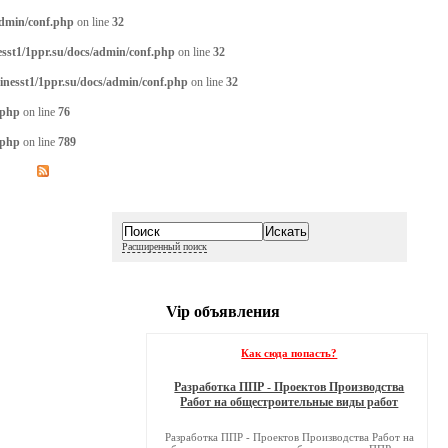
admin/conf.php
on line
32
sst1/1ppr.su/docs/admin/conf.php
on line
32
inesst1/1ppr.su/docs/admin/conf.php
on line
32
.php
on line
76
.php
on line
789
Расширенный поиск
Vip объявления
Как сюда попасть?
Разработка ППР - Проектов Производства
Работ на общестроительные виды работ
Разработка ППР - Проектов Производства Работ на