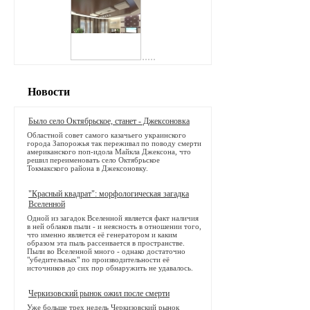
Новости
Было село Октябрьское, станет - Джексоновка
Областной совет самого казачьего украинского
города Запорожья так переживал по поводу смерти
американского поп-идола Майкла Джексона, что
решил переименовать село Октябрьское
Токмакского района в Джексоновку.
"Красный квадрат": морфологическая загадка
Вселенной
Одной из загадок Вселенной является факт наличия
в ней облаков пыли - и неясность в отношении того,
что именно является её генератором и каким
образом эта пыль рассеивается в пространстве.
Пыли во Вселенной много - однако достаточно
"убедительных" по производительности её
источников до сих пор обнаружить не удавалось.
Черкизовский рынок ожил после смерти
Уже больше трех недель Черкизовский рынок