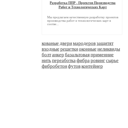
Разработка ППР - Проектов Производства
Работ и Технологических Карт
Мы предлагаем качественную разработку проектов
производства работ и технологических карт в
соотве...
кованые
двери
мародеров
защитят
входные
решетки
оконные
неликвиды
болт
анкер
базальтовая
применние
нить
переаботка
фибра
ровинг
сырье
фибробетон
футов
контейнер