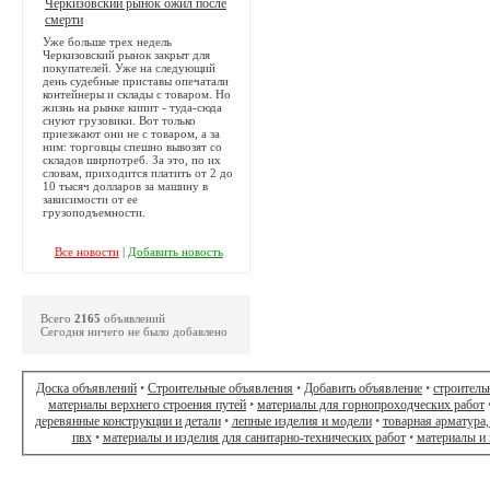
Черкизовский рынок ожил после
смерти
Уже больше трех недель
Черкизовский рынок закрыт для
покупателей. Уже на следующий
день судебные приставы опечатали
контейнеры и склады с товаром. Но
жизнь на рынке кипит - туда-сюда
снуют грузовики. Вот только
приезжают они не с товаром, а за
ним: торговцы спешно вывозят со
складов ширпотреб. За это, по их
словам, приходится платить от 2 до
10 тысяч долларов за машину в
зависимости от ее
грузоподъемности.
Все новости
|
Добавить новость
Всего
2165
объявлений
Сегодня ничего не было добавлено
Доска объявлений
•
Строительные объявления
•
Добавить объявление
•
строитель
материалы верхнего строения путей
•
материалы для горнопроходческих работ
деревянные конструкции и детали
•
лепные изделия и модели
•
товарная арматура,
пвх
•
материалы и изделия для санитарно-технических работ
•
материалы и 