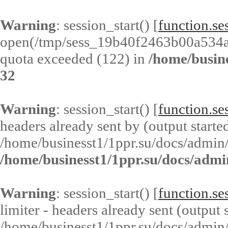
Warning
: session_start() [
function.ses
open(/tmp/sess_19b40f2463b00a534
quota exceeded (122) in
/home/busin
32
Warning
: session_start() [
function.ses
headers already sent by (output started
/home/businesst1/1ppr.su/docs/admin/
/home/businesst1/1ppr.su/docs/admi
Warning
: session_start() [
function.ses
limiter - headers already sent (output s
/home/businesst1/1ppr.su/docs/admin/