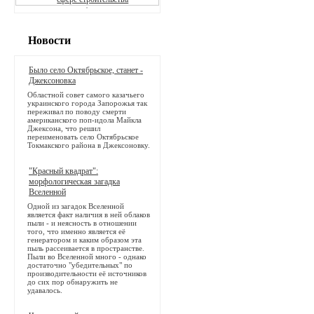
Новости
Было село Октябрьское, станет -
Джексоновка
Областной совет самого казачьего
украинского города Запорожья так
переживал по поводу смерти
американского поп-идола Майкла
Джексона, что решил
переименовать село Октябрьское
Токмакского района в Джексоновку.
"Красный квадрат":
морфологическая загадка
Вселенной
Одной из загадок Вселенной
является факт наличия в ней облаков
пыли - и неясность в отношении
того, что именно является её
генератором и каким образом эта
пыль рассеивается в пространстве.
Пыли во Вселенной много - однако
достаточно "убедительных" по
производительности её источников
до сих пор обнаружить не
удавалось.