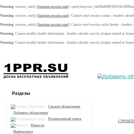
Warning
: session_start() [
function.session-start
]: open(/tmp/sess_fdd38ab08930203b2f906ae
Warning
: session_start() [
function.session-start
]: Cannot send session cookie - headers alread
Warning
: session_start() [
function.session-start
]: Cannot send session cache limiter - headers
Warning
: Cannot modify header information - headers already sent by (output started at /ho
Warning
: Cannot modify header information - headers already sent by (output started at /ho
Выберите
Разделы
Свежие объявления
Добавить объявление
Расширенный поиск
СТРОИТ
Новости
Информеры