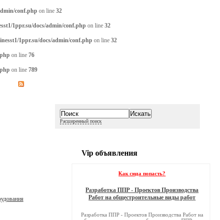
admin/conf.php
on line
32
sst1/1ppr.su/docs/admin/conf.php
on line
32
inesst1/1ppr.su/docs/admin/conf.php
on line
32
.php
on line
76
.php
on line
789
Расширенный поиск
Vip объявления
Как сюда попасть?
Разработка ППР - Проектов Производства
Работ на общестроительные виды работ
рудования
Разработка ППР - Проектов Производства Работ на