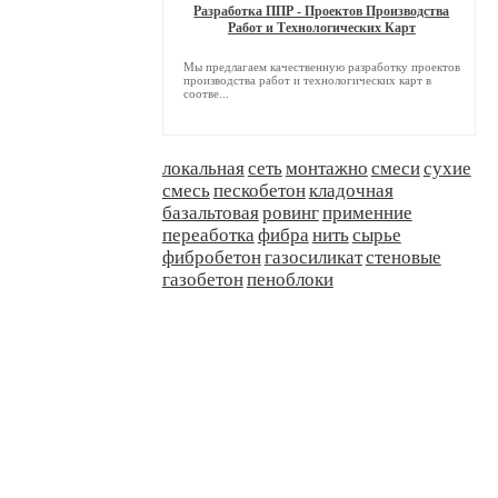
Разработка ППР - Проектов Производства
Работ и Технологических Карт
Мы предлагаем качественную разработку проектов
производства работ и технологических карт в
соотве...
локальная
сеть
монтажно
смеси
сухие
смесь
пескобетон
кладочная
базальтовая
ровинг
применние
переаботка
фибра
нить
сырье
фибробетон
газосиликат
стеновые
газобетон
пеноблоки