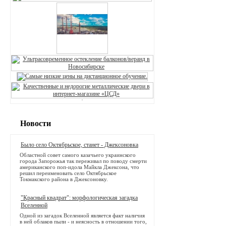
Новости
Было село Октябрьское, станет - Джексоновка
Областной совет самого казачьего украинского
города Запорожья так переживал по поводу смерти
американского поп-идола Майкла Джексона, что
решил переименовать село Октябрьское
Токмакского района в Джексоновку.
"Красный квадрат": морфологическая загадка
Вселенной
Одной из загадок Вселенной является факт наличия
в ней облаков пыли - и неясность в отношении того,