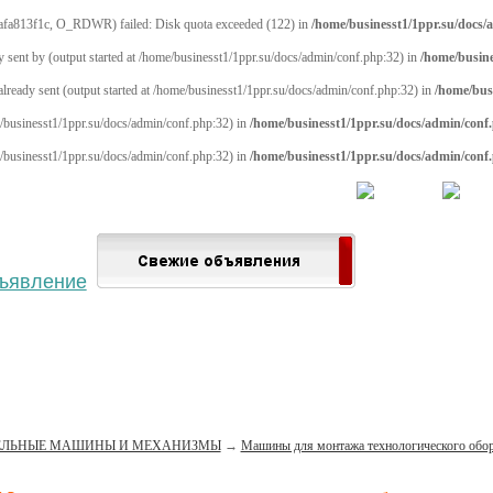
afa813f1c, O_RDWR) failed: Disk quota exceeded (122) in
/home/businesst1/1ppr.su/docs/
y sent by (output started at /home/businesst1/1ppr.su/docs/admin/conf.php:32) in
/home/busine
 already sent (output started at /home/businesst1/1ppr.su/docs/admin/conf.php:32) in
/home/bus
me/businesst1/1ppr.su/docs/admin/conf.php:32) in
/home/businesst1/1ppr.su/docs/admin/conf
me/businesst1/1ppr.su/docs/admin/conf.php:32) in
/home/businesst1/1ppr.su/docs/admin/conf
 населённый пункт
Войти
Зарегистрироваться
ЕЛЬНЫЕ МАШИНЫ И МЕХАНИЗМЫ
→
Машины для монтажа технологического обо