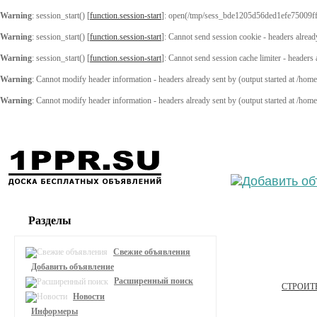
Warning
: session_start() [
function.session-start
]: open(/tmp/sess_bde1205d56ded1efe75009f
Warning
: session_start() [
function.session-start
]: Cannot send session cookie - headers alread
Warning
: session_start() [
function.session-start
]: Cannot send session cache limiter - headers
Warning
: Cannot modify header information - headers already sent by (output started at /ho
Warning
: Cannot modify header information - headers already sent by (output started at /ho
Выберите
Разделы
Свежие объявления
Добавить объявление
Расширенный поиск
СТРОИТ
Новости
Информеры