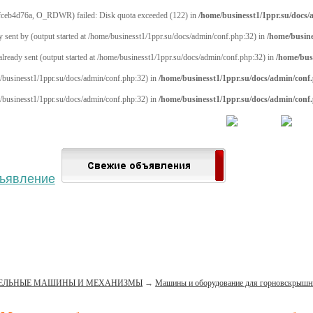
fceb4d76a, O_RDWR) failed: Disk quota exceeded (122) in
/home/businesst1/1ppr.su/docs
y sent by (output started at /home/businesst1/1ppr.su/docs/admin/conf.php:32) in
/home/busine
 already sent (output started at /home/businesst1/1ppr.su/docs/admin/conf.php:32) in
/home/bus
me/businesst1/1ppr.su/docs/admin/conf.php:32) in
/home/businesst1/1ppr.su/docs/admin/conf
me/businesst1/1ppr.su/docs/admin/conf.php:32) in
/home/businesst1/1ppr.su/docs/admin/conf
 населённый пункт
Войти
Зарегистрироваться
ЕЛЬНЫЕ МАШИНЫ И МЕХАНИЗМЫ
→
Машины и оборудование для горновскрышн