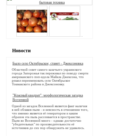
Новости
Было село Октябрьское, станет - Джексоновка
Областной совет самого казачьего украинского
города Запорожья так переживал по поводу смерти
американского поп-идола Майкла Джексона, что
решил переименовать село Октябрьское
Токмакского района в Джексоновку.
"Красный квадрат": морфологическая загадка
Вселенной
Одной из загадок Вселенной является факт наличия
в ней облаков пыли - и неясность в отношении того,
что именно является её генератором и каким
образом эта пыль рассеивается в пространстве.
Пыли во Вселенной много - однако достаточно
"убедительных" по производительности её
источников до сих пор обнаружить не удавалось.