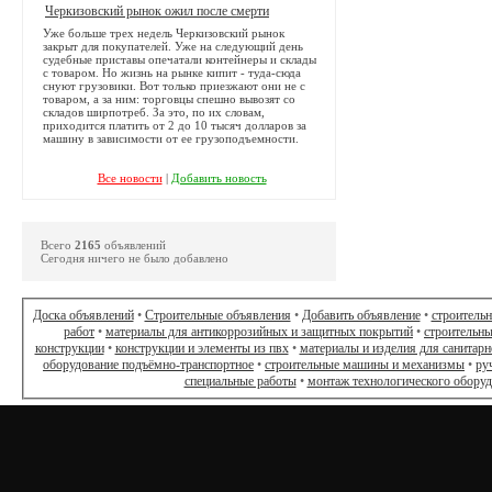
Черкизовский рынок ожил после смерти
Уже больше трех недель Черкизовский рынок
закрыт для покупателей. Уже на следующий день
судебные приставы опечатали контейнеры и склады
с товаром. Но жизнь на рынке кипит - туда-сюда
снуют грузовики. Вот только приезжают они не с
товаром, а за ним: торговцы спешно вывозят со
складов ширпотреб. За это, по их словам,
приходится платить от 2 до 10 тысяч долларов за
машину в зависимости от ее грузоподъемности.
Все новости
|
Добавить новость
Всего
2165
объявлений
Сегодня ничего не было добавлено
Доска объявлений
•
Строительные объявления
•
Добавить объявление
•
строитель
работ
•
материалы для антикоррозийных и защитных покрытий
•
строительны
конструкции
•
конструкции и элементы из пвх
•
материалы и изделия для санитарн
оборудование подъёмно-транспортное
•
строительные машины и механизмы
•
ру
специальные работы
•
монтаж технологического обору