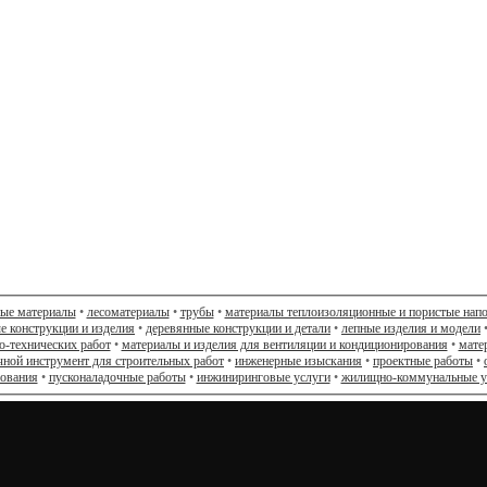
ные материалы
•
лесоматериалы
•
трубы
•
материалы теплоизоляционные и пористые нап
е конструкции и изделия
•
деревянные конструкции и детали
•
лепные изделия и модели
о-технических работ
•
материалы и изделия для вентиляции и кондиционирования
•
мате
чной инструмент для строительных работ
•
инженерные изыскания
•
проектные работы
•
дования
•
пусконаладочные работы
•
инжиниринговые услуги
•
жилищно-коммунальные у