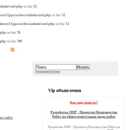
/admin/conf.php
on line
32
sst1/1ppr.su/docs/admin/conf.php
on line
32
inesst1/1ppr.su/docs/admin/conf.php
on line
32
.php
on line
76
.php
on line
789
Расширенный поиск
Vip объявления
Как сюда попасть?
Разработка ППР - Проектов Производства
Работ на общестроительные виды работ
ых работ
Разработка ППР - Проектов Производства Работ на