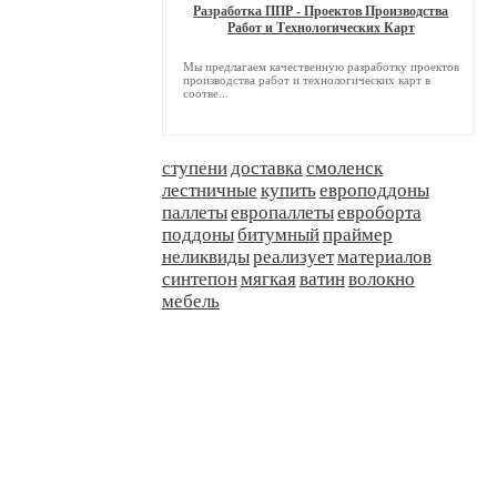
Разработка ППР - Проектов Производства
Работ и Технологических Карт
Мы предлагаем качественную разработку проектов
производства работ и технологических карт в
соотве...
ступени
доставка
смоленск
лестничные
купить
европоддоны
паллеты
европаллеты
евроборта
поддоны
битумный
праймер
неликвиды
реализует
материалов
синтепон
мягкая
ватин
волокно
мебель