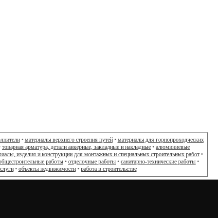
олнители
•
материалы верхнего строения путей
•
материалы для горнопроходческих
•
товарная арматура, детали анкерные, закладные и накладные
•
алюминиевые
риалы, изделия и конструкции для монтажных и специальных строительных работ
•
общестроительные работы
•
отделочные работы
•
санитарно-технические работы
•
слуги
•
объекты недвижимости
•
работа в строительстве