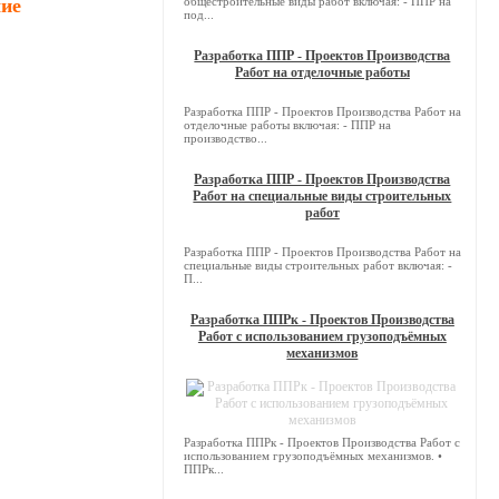
чие
общестроительные виды работ включая: - ППР на
под...
Разработка ППР - Проектов Производства
Работ на отделочные работы
Разработка ППР - Проектов Производства Работ на
отделочные работы включая: - ППР на
производство...
Разработка ППР - Проектов Производства
Работ на специальные виды строительных
работ
Разработка ППР - Проектов Производства Работ на
специальные виды строительных работ включая: -
П...
Разработка ППРк - Проектов Производства
Работ с использованием грузоподъёмных
механизмов
Разработка ППРк - Проектов Производства Работ с
использованием грузоподъёмных механизмов. •
ППРк...