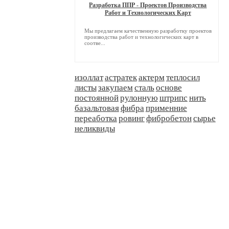
Разработка ППР - Проектов Производства
Работ и Технологических Карт
Мы предлагаем качественную разработку проектов
производства работ и технологических карт в
соотве...
изоллат
астратек
актерм
теплосил
листы
закупаем
сталь
основе
постоянной
рулонную
штрипс
нить
базальтовая
фибра
применние
переаботка
ровинг
фибробетон
сырье
неликвиды