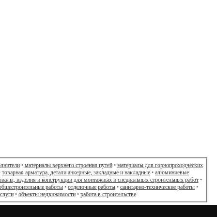
олнители
•
материалы верхнего строения путей
•
материалы для горнопроходческих
•
товарная арматура, детали анкерные, закладные и накладные
•
алюминиевые
риалы, изделия и конструкции для монтажных и специальных строительных работ
•
общестроительные работы
•
отделочные работы
•
санитарно-технические работы
•
слуги
•
объекты недвижимости
•
работа в строительстве