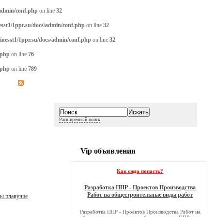
/admin/conf.php
on line
32
sst1/1ppr.su/docs/admin/conf.php
on line
32
inesst1/1ppr.su/docs/admin/conf.php
on line
32
.php
on line
76
.php
on line
789
Расширенный поиск
Vip объявления
Как сюда попасть?
Разработка ППР - Проектов Производства
Работ на общестроительные виды работ
ны плавучие
Разработка ППР - Проектов Производства Работ на