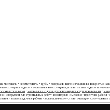
ные материалы
•
лесоматериалы
•
трубы
•
материалы теплоизоляционные и пористые нап
е конструкции и изделия
•
деревянные конструкции и детали
•
лепные изделия и модели
о-технических работ
•
материалы и изделия для вентиляции и кондиционирования
•
мате
чной инструмент для строительных работ
•
инженерные изыскания
•
проектные работы
•
дования
•
пусконаладочные работы
•
инжиниринговые услуги
•
жилищно-коммунальные у