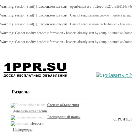
Warning
: session_start() [
function.session-start
]: open(/tmp/sess_7d2e2c4bb275f93fd1f4374
Warning
: session_start() [
function.session-start
]: Cannot send session cookie - headers alread
Warning
: session_start() [
function.session-start
]: Cannot send session cache limiter - headers
Warning
: Cannot modify header information - headers already sent by (output started at /ho
Warning
: Cannot modify header information - headers already sent by (output started at /ho
Выберите
Разделы
Свежие объявления
Добавить объявление
Расширенный поиск
СТРОИТЕ
Новости
Информеры