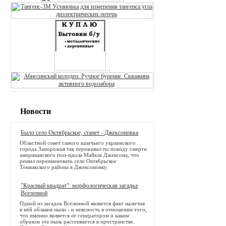
Новости
Было село Октябрьское, станет - Джексоновка
Областной совет самого казачьего украинского
города Запорожья так переживал по поводу смерти
американского поп-идола Майкла Джексона, что
решил переименовать село Октябрьское
Токмакского района в Джексоновку.
"Красный квадрат": морфологическая загадка
Вселенной
Одной из загадок Вселенной является факт наличия
в ней облаков пыли - и неясность в отношении того,
что именно является её генератором и каким
образом эта пыль рассеивается в пространстве.