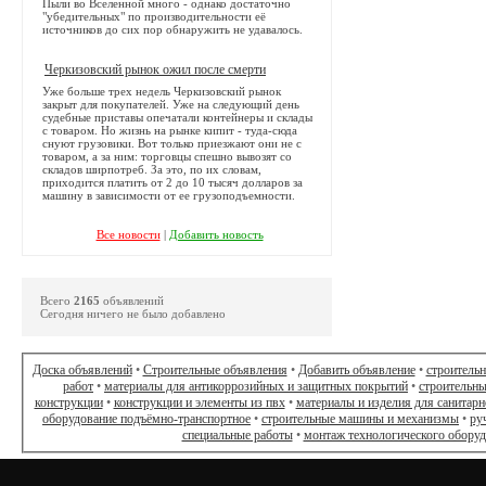
Пыли во Вселенной много - однако достаточно
"убедительных" по производительности её
источников до сих пор обнаружить не удавалось.
Черкизовский рынок ожил после смерти
Уже больше трех недель Черкизовский рынок
закрыт для покупателей. Уже на следующий день
судебные приставы опечатали контейнеры и склады
с товаром. Но жизнь на рынке кипит - туда-сюда
снуют грузовики. Вот только приезжают они не с
товаром, а за ним: торговцы спешно вывозят со
складов ширпотреб. За это, по их словам,
приходится платить от 2 до 10 тысяч долларов за
машину в зависимости от ее грузоподъемности.
Все новости
|
Добавить новость
Всего
2165
объявлений
Сегодня ничего не было добавлено
Доска объявлений
•
Строительные объявления
•
Добавить объявление
•
строитель
работ
•
материалы для антикоррозийных и защитных покрытий
•
строительны
конструкции
•
конструкции и элементы из пвх
•
материалы и изделия для санитарн
оборудование подъёмно-транспортное
•
строительные машины и механизмы
•
ру
специальные работы
•
монтаж технологического обору