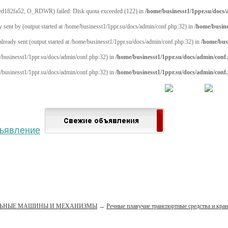
ed182fa52, O_RDWR) failed: Disk quota exceeded (122) in
/home/businesst1/1ppr.su/docs
y sent by (output started at /home/businesst1/1ppr.su/docs/admin/conf.php:32) in
/home/busine
 already sent (output started at /home/businesst1/1ppr.su/docs/admin/conf.php:32) in
/home/bus
me/businesst1/1ppr.su/docs/admin/conf.php:32) in
/home/businesst1/1ppr.su/docs/admin/conf
me/businesst1/1ppr.su/docs/admin/conf.php:32) in
/home/businesst1/1ppr.su/docs/admin/conf
 населённый пункт
Войти
Зарегистрироваться
ЛЬНЫЕ МАШИНЫ И МЕХАНИЗМЫ
→
Речные плавучие транспортные средства и кра