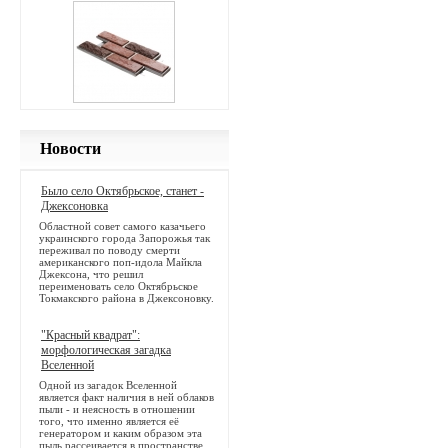
Новости
Было село Октябрьское, станет -
Джексоновка
Областной совет самого казачьего
украинского города Запорожья так
переживал по поводу смерти
американского поп-идола Майкла
Джексона, что решил
переименовать село Октябрьское
Токмакского района в Джексоновку.
"Красный квадрат":
морфологическая загадка
Вселенной
Одной из загадок Вселенной
является факт наличия в ней облаков
пыли - и неясность в отношении
того, что именно является её
генератором и каким образом эта
пыль рассеивается в пространстве.