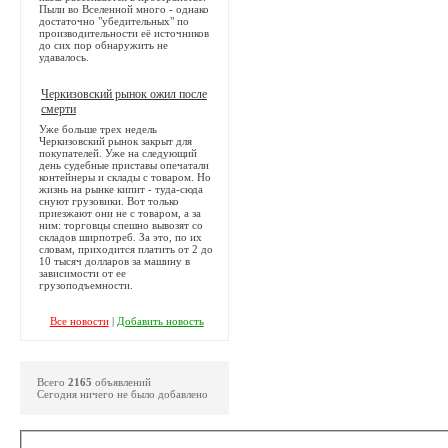
Пыли во Вселенной много - однако
достаточно "убедительных" по
производительности её источников
до сих пор обнаружить не
удавалось.
Черкизовский рынок ожил после
смерти
Уже больше трех недель
Черкизовский рынок закрыт для
покупателей. Уже на следующий
день судебные приставы опечатали
контейнеры и склады с товаром. Но
жизнь на рынке кипит - туда-сюда
снуют грузовики. Вот только
приезжают они не с товаром, а за
ним: торговцы спешно вывозят со
складов ширпотреб. За это, по их
словам, приходится платить от 2 до
10 тысяч долларов за машину в
зависимости от ее
грузоподъемности.
Все новости
|
Добавить новость
Всего
2165
объявлений
Сегодня ничего не было добавлено