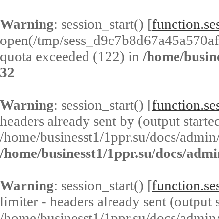
Warning
: session_start() [
function.ses
open(/tmp/sess_d9c7b8d67a45a570af
quota exceeded (122) in
/home/busin
32
Warning
: session_start() [
function.ses
headers already sent by (output started
/home/businesst1/1ppr.su/docs/admin/
/home/businesst1/1ppr.su/docs/admi
Warning
: session_start() [
function.ses
limiter - headers already sent (output s
/home/businesst1/1ppr.su/docs/admin/