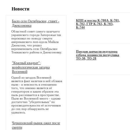
Новости
КПП и мосты К-700А, К-701,
Было село Октябрьское, станет -
К-702, ГТР К-702, К-703,
Джексоновка
К-744
Областной совет самого казачьего
украинского города Запорожья так
переживал по поводу смерти
американского поп-идола Майкла
Джексона, что решил
переименовать село Октябрьское
Продаю запчасти редуктора
Токмакского района в Джексоновку.
отбора мощности погрузчика
ТО-30, ТО-28
"Красный квадрат":
морфологическая загадка
Вселенной
Одной из загадок Вселенной
является факт наличия в ней облаков
пыли - и неясность в отношении
того, что именно является её
генератором и каким образом эта
пыль рассеивается в пространстве.
Пыли во Вселенной много - однако
достаточно "убедительных" по
производительности её источников
до сих пор обнаружить не
удавалось.
Черкизовский рынок ожил после
смерти