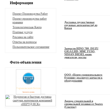
Информация
Проект Производства Работ
Проект производства работ
кранами
Доставка грузов (новые
грузовые автозапчасти) из
Технологическая Карта
Китая
Платные услуги
Реклама на сайте
Ответы на вопросы
Пользовательское соглашение
Запчасти HINO 700, ISUZU
GIGA LHD, MMC FUSO,
NISSAN DIESEL мкпп,
двигатели, мосты
Фото-объявления
ООО «Центр горизонтального
бурения» реализует запчасти к
оборудованию
Аренда строительной и
специальной техники от Spatex
(Спатекс)