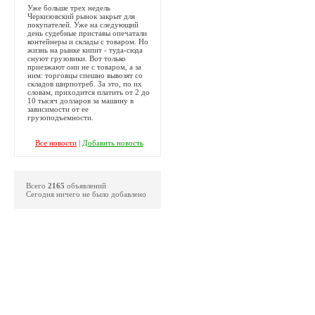
Уже больше трех недель
Черкизовский рынок закрыт для
покупателей. Уже на следующий
день судебные приставы опечатали
контейнеры и склады с товаром. Но
жизнь на рынке кипит - туда-сюда
снуют грузовики. Вот только
приезжают они не с товаром, а за
ним: торговцы спешно вывозят со
складов ширпотреб. За это, по их
словам, приходится платить от 2 до
10 тысяч долларов за машину в
зависимости от ее
грузоподъемности.
Все новости
|
Добавить новость
Всего
2165
объявлений
Сегодня ничего не было добавлено