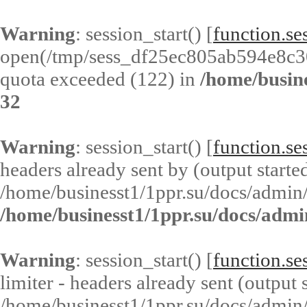
Warning
: session_start() [
function.ses
open(/tmp/sess_df25ec805ab594e8c
quota exceeded (122) in
/home/busin
32
Warning
: session_start() [
function.ses
headers already sent by (output started
/home/businesst1/1ppr.su/docs/admin/
/home/businesst1/1ppr.su/docs/admi
Warning
: session_start() [
function.ses
limiter - headers already sent (output s
/home/businesst1/1ppr.su/docs/admin/