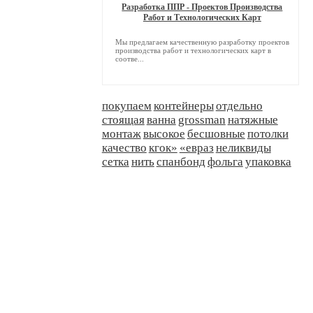
Разработка ППР - Проектов Производства
Работ и Технологических Карт
Мы предлагаем качественную разработку проектов
производства работ и технологических карт в
соотве...
покупаем
контейнеры
отдельно
стоящая
ванна
grossman
натяжные
монтаж
высокое
бесшовные
потолки
качество
кгок»
«евраз
неликвиды
сетка
нить
спанбонд
фольга
упаковка