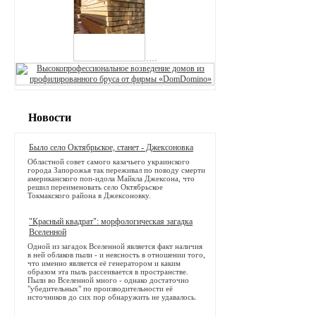
Новости
Было село Октябрьское, станет - Джексоновка
Областной совет самого казачьего украинского
города Запорожья так переживал по поводу смерти
американского поп-идола Майкла Джексона, что
решил переименовать село Октябрьское
Токмакского района в Джексоновку.
"Красный квадрат": морфологическая загадка
Вселенной
Одной из загадок Вселенной является факт наличия
в ней облаков пыли - и неясность в отношении того,
что именно является её генератором и каким
образом эта пыль рассеивается в пространстве.
Пыли во Вселенной много - однако достаточно
"убедительных" по производительности её
источников до сих пор обнаружить не удавалось.