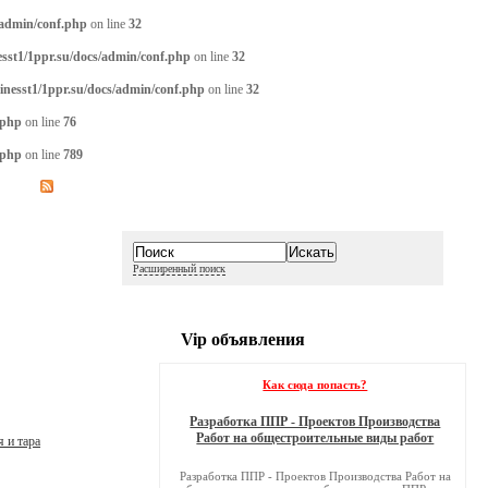
/admin/conf.php
on line
32
sst1/1ppr.su/docs/admin/conf.php
on line
32
inesst1/1ppr.su/docs/admin/conf.php
on line
32
.php
on line
76
.php
on line
789
Расширенный поиск
Vip объявления
Как сюда попасть?
Разработка ППР - Проектов Производства
Работ на общестроительные виды работ
 и тара
Разработка ППР - Проектов Производства Работ на