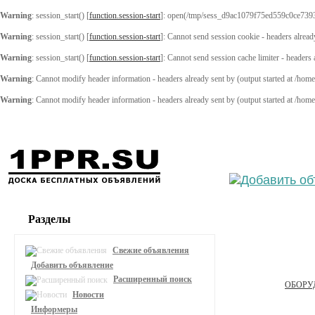
Warning
: session_start() [
function.session-start
]: open(/tmp/sess_d9ac1079f75ed559c0ce739
Warning
: session_start() [
function.session-start
]: Cannot send session cookie - headers alread
Warning
: session_start() [
function.session-start
]: Cannot send session cache limiter - headers
Warning
: Cannot modify header information - headers already sent by (output started at /ho
Warning
: Cannot modify header information - headers already sent by (output started at /ho
Выберите
Разделы
Свежие объявления
Добавить объявление
Расширенный поиск
ОБОРУ
Новости
Информеры