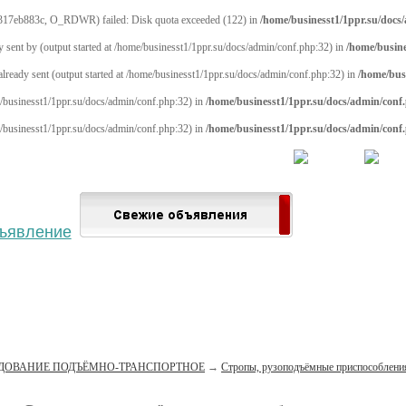
317eb883c, O_RDWR) failed: Disk quota exceeded (122) in
/home/businesst1/1ppr.su/docs
y sent by (output started at /home/businesst1/1ppr.su/docs/admin/conf.php:32) in
/home/busine
 already sent (output started at /home/businesst1/1ppr.su/docs/admin/conf.php:32) in
/home/bus
me/businesst1/1ppr.su/docs/admin/conf.php:32) in
/home/businesst1/1ppr.su/docs/admin/conf
me/businesst1/1ppr.su/docs/admin/conf.php:32) in
/home/businesst1/1ppr.su/docs/admin/conf
 населённый пункт
Войти
Зарегистрироваться
ДОВАНИЕ ПОДЪЁМНО-ТРАНСПОРТНОЕ
→
Стропы, рузоподъёмные приспособления