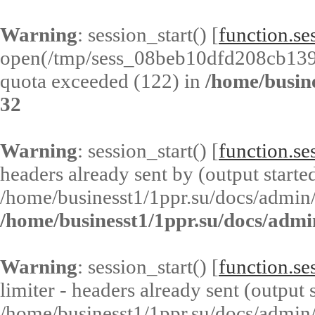
Warning
: session_start() [
function.ses
open(/tmp/sess_08beb10dfd208cb13
quota exceeded (122) in
/home/busin
32
Warning
: session_start() [
function.ses
headers already sent by (output started
/home/businesst1/1ppr.su/docs/admin/
/home/businesst1/1ppr.su/docs/admi
Warning
: session_start() [
function.ses
limiter - headers already sent (output s
/home/businesst1/1ppr.su/docs/admin/