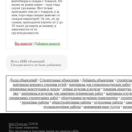
контейнеры и склады с товаром. Но
жизнь на рынке кипит - туда-сюда
снуют грузовики. Вот только
приезжают они не с товаром, а за
ним: торговцы спешно вывозят со
складов ширпотреб. За это, по их
словам, приходится платить от 2 до
10 тысяч долларов за машину в
зависимости от ее
грузоподъемности.
Все новости
|
Добавить новость
Всего
2165
объявлений
Сегодня ничего не было добавлено
Доска объявлений
•
Строительные объявления
•
Добавить объявление
•
строитель
материалы верхнего строения путей
•
материалы для горнопроходческих работ
деревянные конструкции и детали
•
лепные изделия и модели
•
товарная арматура,
пвх
•
материалы и изделия для санитарно-технических работ
•
материалы и изд
специальных строительных работ
•
оборудование подъёмно-транспортное
•
строит
•
проектные работы
•
общестроительные работы
•
отделочные работы
•
сан
пусконаладочные работы
•
инжиниринговые услуги
•
жилищ
http://1ppr.su/
©2026
Все права защищены.
Все логотипы и торговые марки на данном сайте