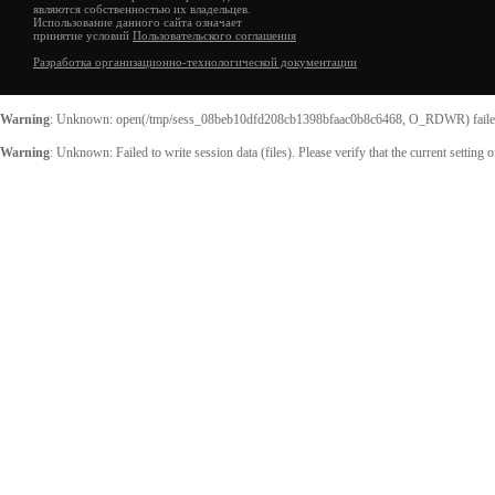
являются собственностью их владельцев.
Использование данного сайта означает
принятие условий
Пользовательского соглашения
Разработка организационно-технологической документации
Warning
: Unknown: open(/tmp/sess_08beb10dfd208cb1398bfaac0b8c6468, O_RDWR) failed:
Warning
: Unknown: Failed to write session data (files). Please verify that the current setting 