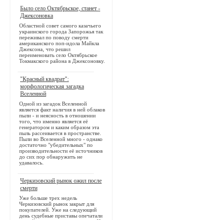
Было село Октябрьское, станет -
Джексоновка
Областной совет самого казачьего
украинского города Запорожья так
переживал по поводу смерти
американского поп-идола Майкла
Джексона, что решил
переименовать село Октябрьское
Токмакского района в Джексоновку.
"Красный квадрат":
морфологическая загадка
Вселенной
Одной из загадок Вселенной
является факт наличия в ней облаков
пыли - и неясность в отношении
того, что именно является её
генератором и каким образом эта
пыль рассеивается в пространстве.
Пыли во Вселенной много - однако
достаточно "убедительных" по
производительности её источников
до сих пор обнаружить не
удавалось.
Черкизовский рынок ожил после
смерти
Уже больше трех недель
Черкизовский рынок закрыт для
покупателей. Уже на следующий
день судебные приставы опечатали