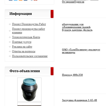
От произвОдителя
Информация
Проект Производства Работ
оборудование для
лАминирования тканей,
Проект производства работ
бумаги, картона, фольги,
кранами
Технологическая Карта
Платные услуги
Реклама на сайте
ОАО «ГалоПолимер» реализует
Ответы на вопросы
неликвиды
Пользовательское соглашение
Фото-объявления
Переход 400х350
Заглушка фланцевая 1-65-40