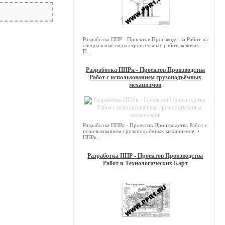
Разработка ППР - Проектов Производства Работ на
специальные виды строительных работ включая: -
П...
Разработка ППРк - Проектов Производства
Работ с использованием грузоподъёмных
механизмов
Разработка ППРк - Проектов Производства Работ с
использованием грузоподъёмных механизмов. •
ППРк...
Разработка ППР - Проектов Производства
Работ и Технологических Карт