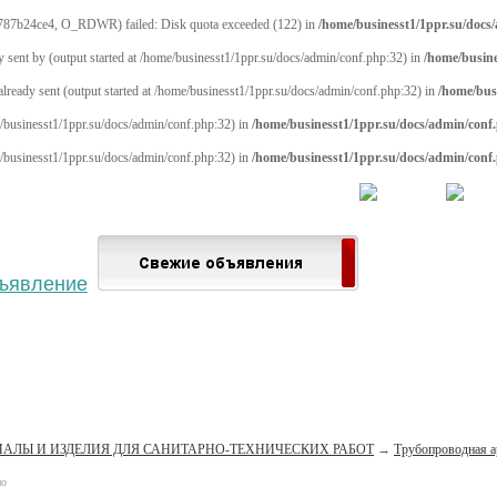
787b24ce4, O_RDWR) failed: Disk quota exceeded (122) in
/home/businesst1/1ppr.su/docs
y sent by (output started at /home/businesst1/1ppr.su/docs/admin/conf.php:32) in
/home/busine
 already sent (output started at /home/businesst1/1ppr.su/docs/admin/conf.php:32) in
/home/bus
me/businesst1/1ppr.su/docs/admin/conf.php:32) in
/home/businesst1/1ppr.su/docs/admin/conf
me/businesst1/1ppr.su/docs/admin/conf.php:32) in
/home/businesst1/1ppr.su/docs/admin/conf
 населённый пункт
Войти
Зарегистрироваться
АЛЫ И ИЗДЕЛИЯ ДЛЯ САНИТАРНО-ТЕХНИЧЕСКИХ РАБОТ
→
Трубопроводная а
но