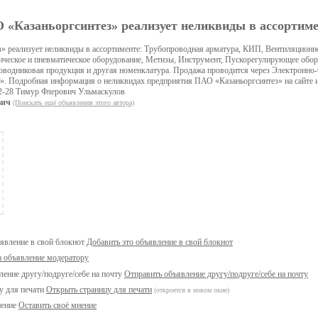
 «Казаньоргсинтез» реализует неликвиды в ассортим
» реализует неликвиды в ассортименте: Трубопроводная арматура, КИП, Вентиляционн
ческое и пневматическое оборудование, Метизы, Инструмент, Пускорегулирующее обор
роводниковая продукция и другая номенклатура. Продажа проводится через Электронн
одробная информация о неликвидах предприятия ПАО «Казаньоргсинтез» на сайте и
32-28 Тимур Флерович Ульмаскулов
вич
(Поискать ещё объявления этого автора)
Добавить это объявление в свой блокнот
а объявление модератору
Отправить объявление другу/подруге/себе на почту
Открыть страницу для печати
(откроется в новом окне)
Оставить своё мнение