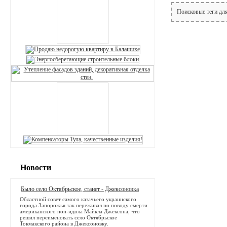
Поисковые теги дл
Новости
Было село Октябрьское, станет - Джексоновка
Областной совет самого казачьего украинского
города Запорожья так переживал по поводу смерти
американского поп-идола Майкла Джексона, что
решил переименовать село Октябрьское
Токмакского района в Джексоновку.