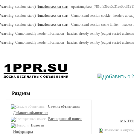
Warning
: session_start() [
function.session-start
]: open(/tmp/sess_7810fa3b2e5c31ce60c3121
Warning
: session_start() [
function.session-start
]: Cannot send session cookie - headers alread
Warning
: session_start() [
function.session-start
]: Cannot send session cache limiter - headers
Warning
: Cannot modify header information - headers already sent by (output started at /ho
Warning
: Cannot modify header information - headers already sent by (output started at /ho
Выберите
Разделы
Свежие объявления
Добавить объявление
Расширенный поиск
МАТЕРИ
Новости
Объявление не актуаль
Информеры