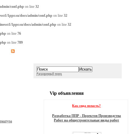
/admin/conf.php
on line
32
sst1/1ppr.su/docs/admin/conf.php
on line
32
inesst1/1ppr.su/docs/admin/conf.php
on line
32
.php
on line
76
.php
on line
789
Расширенный поиск
Vip объявления
Как сюда попасть?
Разработка ППР - Проектов Производства
Работ на общестроительные виды работ
рматура