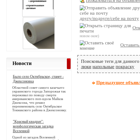
Пожаловаться на объявле
другу/подруге/себе на почту
Отк
новом окне)
Оставить
Поисковые теги для данного
Новости
люки
напольные
покраску
Было село Октябрьское, станет -
Джексоновка
Предыдущее объяв
Областной совет самого казачьего
украинского города Запорожья так
переживал по поводу смерти
американского поп-идола Майкла
Джексона, что решил
переименовать село Октябрьское
Токмакского района в Джексоновку.
"Красный квадрат":
морфологическая загадка
Вселенной
Одной из загадок Вселенной