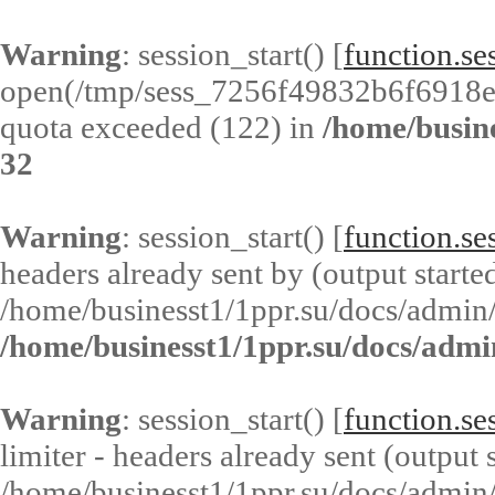
Warning
: session_start() [
function.ses
open(/tmp/sess_7256f49832b6f6918e
quota exceeded (122) in
/home/busin
32
Warning
: session_start() [
function.ses
headers already sent by (output started
/home/businesst1/1ppr.su/docs/admin/
/home/businesst1/1ppr.su/docs/admi
Warning
: session_start() [
function.ses
limiter - headers already sent (output s
/home/businesst1/1ppr.su/docs/admin/