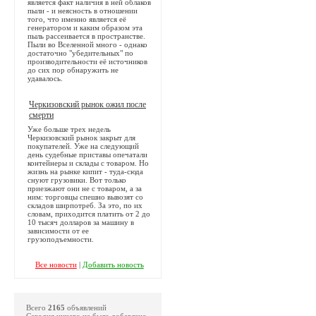
является факт наличия в ней облаков
пыли - и неясность в отношении
того, что именно является её
генератором и каким образом эта
пыль рассеивается в пространстве.
Пыли во Вселенной много - однако
достаточно "убедительных" по
производительности её источников
до сих пор обнаружить не
удавалось.
Черкизовский рынок ожил после
смерти
Уже больше трех недель
Черкизовский рынок закрыт для
покупателей. Уже на следующий
день судебные приставы опечатали
контейнеры и склады с товаром. Но
жизнь на рынке кипит - туда-сюда
снуют грузовики. Вот только
приезжают они не с товаром, а за
ним: торговцы спешно вывозят со
складов ширпотреб. За это, по их
словам, приходится платить от 2 до
10 тысяч долларов за машину в
зависимости от ее
грузоподъемности.
Все новости
|
Добавить новость
Всего
2165
объявлений
Сегодня ничего не было добавлено