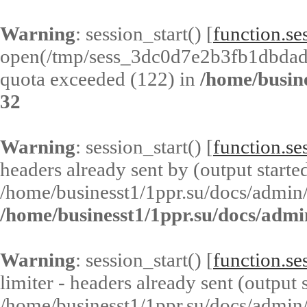
Warning
: session_start() [
function.ses
open(/tmp/sess_3dc0d7e2b3fb1dbda
quota exceeded (122) in
/home/busin
32
Warning
: session_start() [
function.ses
headers already sent by (output started
/home/businesst1/1ppr.su/docs/admin/
/home/businesst1/1ppr.su/docs/admi
Warning
: session_start() [
function.ses
limiter - headers already sent (output s
/home/businesst1/1ppr.su/docs/admin/