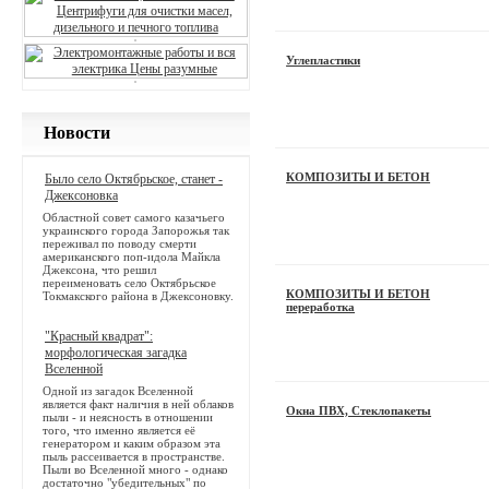
Углеплас­тики
Новости
КОМПОЗИТЫ И БЕТОН
Было село Октябрьское, станет -
Джексоновка
Областной совет самого казачьего
украинского города Запорожья так
переживал по поводу смерти
американского поп-идола Майкла
Джексона, что решил
переименовать село Октябрьское
КОМПОЗИТЫ И БЕТОН
Токмакского района в Джексоновку.
переработка
"Красный квадрат":
морфологическая загадка
Вселенной
Одной из загадок Вселенной
является факт наличия в ней облаков
Окна ПВХ, Стеклопакеты
пыли - и неясность в отношении
того, что именно является её
генератором и каким образом эта
пыль рассеивается в пространстве.
Пыли во Вселенной много - однако
достаточно "убедительных" по