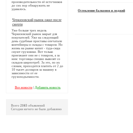
производительности её источников
до сих пор обнаружить не
удавалось.
Остекление балконов и лоджий
Черкизовский рынок ожил после
смерти
Уже больше трех недель
Черкизовский рынок закрыт для
покупателей. Уже на следующий
день судебные приставы опечатали
контейнеры и склады с товаром. Но
жизнь на рынке кипит - туда-сюда
снуют грузовики. Вот только
приезжают они не с товаром, а за
ним: торговцы спешно вывозят со
складов ширпотреб. За это, по их
словам, приходится платить от 2 до
10 тысяч долларов за машину в
зависимости от ее
грузоподъемности.
Все новости
|
Добавить новость
Всего
2165
объявлений
Сегодня ничего не было добавлено