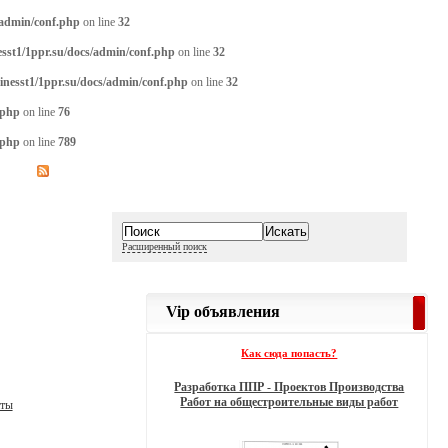
/admin/conf.php
on line
32
sst1/1ppr.su/docs/admin/conf.php
on line
32
inesst1/1ppr.su/docs/admin/conf.php
on line
32
.php
on line
76
.php
on line
789
Расширенный поиск
Vip объявления
Как сюда попасть?
Разработка ППР - Проектов Производства
Работ на общестроительные виды работ
нты