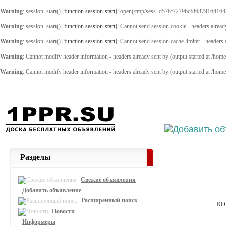
Warning
: session_start() [
function.session-start
]: open(/tmp/sess_d57fc72796cf86879164164
Warning
: session_start() [
function.session-start
]: Cannot send session cookie - headers alread
Warning
: session_start() [
function.session-start
]: Cannot send session cache limiter - headers
Warning
: Cannot modify header information - headers already sent by (output started at /ho
Warning
: Cannot modify header information - headers already sent by (output started at /ho
Выберите
Разделы
Свежие объявления
Добавить объявление
Расширенный поиск
КО
Новости
Информеры