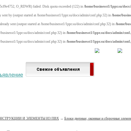
5cf9e4752, O_RDWR) failed: Disk quota exceeded (122) in
/home/businesst1/1ppr.su/docs
y sent by (output started at /home/businesst1/1ppr.su/docs/admin/conf.php:32) in
/home/busine
 already sent (output started at /home/businesst1/1ppr.su/docs/admin/conf.php:32) in
/home/bus
me/businesst1/1ppr.su/docs/admin/conf.php:32) in
/home/businesst1/1ppr.su/docs/admin/conf
me/businesst1/1ppr.su/docs/admin/conf.php:32) in
/home/businesst1/1ppr.su/docs/admin/conf
 населённый пункт
Войти
Зарегистрироваться
НСТРУКЦИИ И ЭЛЕМЕНТЫ ИЗ ПВХ
→
Блоки дверные, оконные и сборочные элеме