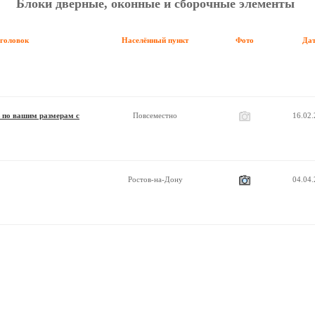
Блоки дверные, оконные и сборочные элементы
аголовок
Населённый пункт
Фото
Да
з по вашим размерам с
Повсеместно
16.02
Ростов-на-Дону
04.04