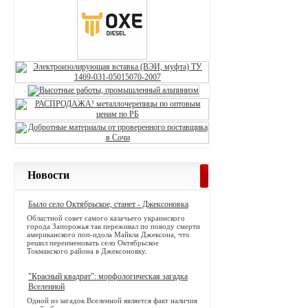
Новости
Было село Октябрьское, станет - Джексоновка
Областной совет самого казачьего украинского
города Запорожья так переживал по поводу смерти
американского поп-идола Майкла Джексона, что
решил переименовать село Октябрьское
Токмакского района в Джексоновку.
"Красный квадрат": морфологическая загадка
Вселенной
Одной из загадок Вселенной является факт наличия