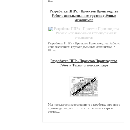
П...
Разработка ППРк - Проектов Производства
Работ с использованием грузоподъёмных
механизмов
Разработка ППРк - Проектов Производства Работ с
использованием грузоподъёмных механизмов. •
ППРк...
Разработка ППР - Проектов Производства
Работ и Технологических Карт
Мы предлагаем качественную разработку проектов
производства работ и технологических карт в
соотве...