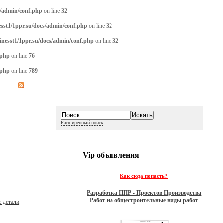
s/admin/conf.php
on line
32
sst1/1ppr.su/docs/admin/conf.php
on line
32
inesst1/1ppr.su/docs/admin/conf.php
on line
32
.php
on line
76
.php
on line
789
Расширенный поиск
Vip объявления
Как сюда попасть?
Разработка ППР - Проектов Производства
Работ на общестроительные виды работ
 детали