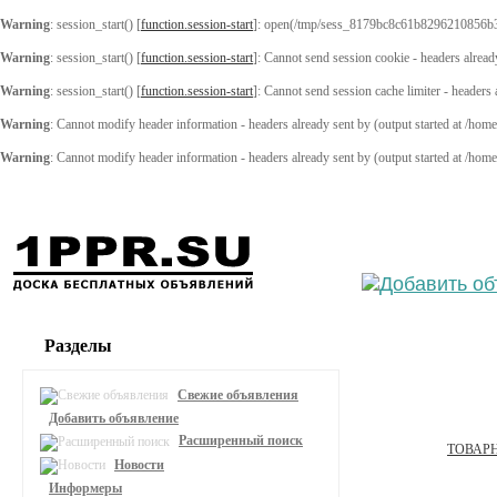
Warning
: session_start() [
function.session-start
]: open(/tmp/sess_8179bc8c61b8296210856b3
Warning
: session_start() [
function.session-start
]: Cannot send session cookie - headers alread
Warning
: session_start() [
function.session-start
]: Cannot send session cache limiter - headers
Warning
: Cannot modify header information - headers already sent by (output started at /ho
Warning
: Cannot modify header information - headers already sent by (output started at /ho
Выберите
Разделы
Свежие объявления
Добавить объявление
Расширенный поиск
ТОВАРН
Новости
Информеры