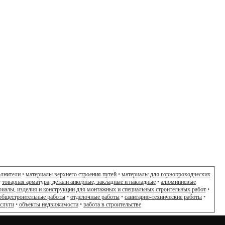
олнители
•
материалы верхнего строения путей
•
материалы для горнопроходческих
•
товарная арматура, детали анкерные, закладные и накладные
•
алюминиевые
риалы, изделия и конструкции для монтажных и специальных строительных работ
•
общестроительные работы
•
отделочные работы
•
санитарно-технические работы
•
слуги
•
объекты недвижимости
•
работа в строительстве