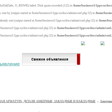
cd5dd5a6c, O_RDWR) failed: Disk quota exceeded (122) in
/home/businesst1/1ppr.su/doc
y sent by (output started at /home/businesst1/1ppr.su/docs/admin/conf.php:32) in
/home/busine
 already sent (output started at /home/businesst1/1ppr.su/docs/admin/conf.php:32) in
/home/bus
me/businesst1/1ppr.su/docs/admin/conf.php:32) in
/home/businesst1/1ppr.su/docs/admin/conf
me/businesst1/1ppr.su/docs/admin/conf.php:32) in
/home/businesst1/1ppr.su/docs/admin/conf
 населённый пункт
Войти
Зарегистрироваться
АЯ АРМАТУРА, ДЕТАЛИ АНКЕРНЫЕ, ЗАКЛАДНЫЕ И НАКЛАДНЫЕ
→
Анкерные