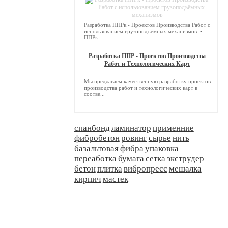
Разработка ППРк - Проектов Производства Работ с
использованием грузоподъёмных механизмов. •
ППРк...
Разработка ППР - Проектов Производства
Работ и Технологических Карт
Мы предлагаем качественную разработку проектов
производства работ и технологических карт в
соотве...
спанбонд
ламинатор
применние
фибробетон
ровинг
сырье
нить
базальтовая
фибра
упаковка
переаботка
бумага
сетка
экструдер
бетон
плитка
вибропресс
мешалка
кирпич
мастек