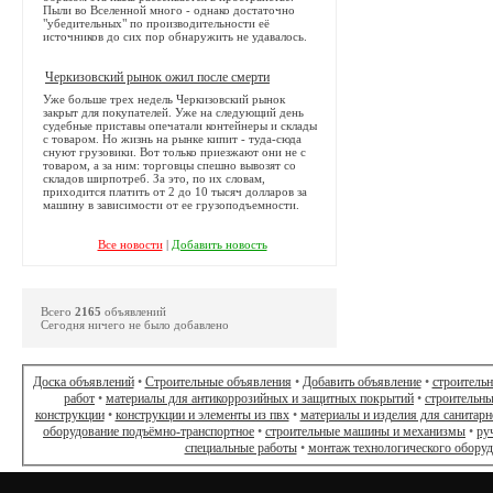
Пыли во Вселенной много - однако достаточно
"убедительных" по производительности её
источников до сих пор обнаружить не удавалось.
Черкизовский рынок ожил после смерти
Уже больше трех недель Черкизовский рынок
закрыт для покупателей. Уже на следующий день
судебные приставы опечатали контейнеры и склады
с товаром. Но жизнь на рынке кипит - туда-сюда
снуют грузовики. Вот только приезжают они не с
товаром, а за ним: торговцы спешно вывозят со
складов ширпотреб. За это, по их словам,
приходится платить от 2 до 10 тысяч долларов за
машину в зависимости от ее грузоподъемности.
Все новости
|
Добавить новость
Всего
2165
объявлений
Сегодня ничего не было добавлено
Доска объявлений
•
Строительные объявления
•
Добавить объявление
•
строитель
работ
•
материалы для антикоррозийных и защитных покрытий
•
строительны
конструкции
•
конструкции и элементы из пвх
•
материалы и изделия для санитарн
оборудование подъёмно-транспортное
•
строительные машины и механизмы
•
ру
специальные работы
•
монтаж технологического обору