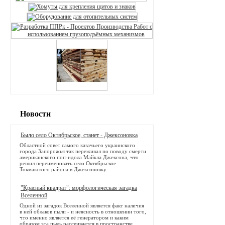
Новости
Было село Октябрьское, станет - Джексоновка
Областной совет самого казачьего украинского
города Запорожья так переживал по поводу смерти
американского поп-идола Майкла Джексона, что
решил переименовать село Октябрьское
Токмакского района в Джексоновку.
"Красный квадрат": морфологическая загадка
Вселенной
Одной из загадок Вселенной является факт наличия
в ней облаков пыли - и неясность в отношении того,
что именно является её генератором и каким
образом эта пыль рассеивается в пространстве.