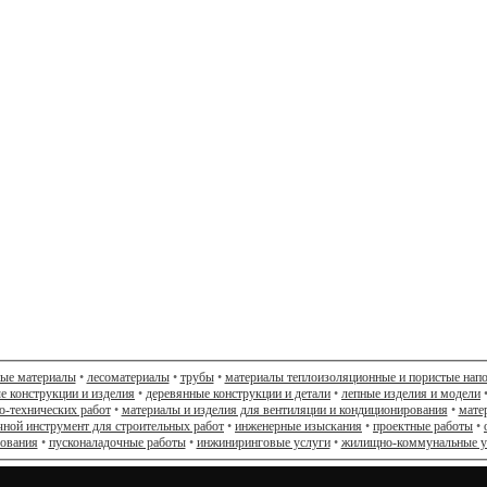
ные материалы
•
лесоматериалы
•
трубы
•
материалы теплоизоляционные и пористые нап
е конструкции и изделия
•
деревянные конструкции и детали
•
лепные изделия и модели
о-технических работ
•
материалы и изделия для вентиляции и кондиционирования
•
мате
чной инструмент для строительных работ
•
инженерные изыскания
•
проектные работы
•
дования
•
пусконаладочные работы
•
инжиниринговые услуги
•
жилищно-коммунальные у