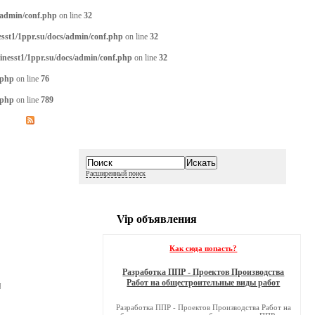
/admin/conf.php
on line
32
sst1/1ppr.su/docs/admin/conf.php
on line
32
inesst1/1ppr.su/docs/admin/conf.php
on line
32
.php
on line
76
.php
on line
789
Расширенный поиск
Vip объявления
Как сюда попасть?
Разработка ППР - Проектов Производства
Работ на общестроительные виды работ
и
Разработка ППР - Проектов Производства Работ на