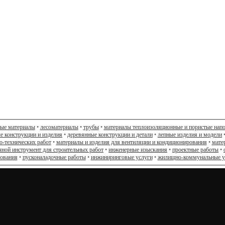
ные материалы
•
лесоматериалы
•
трубы
•
материалы теплоизоляционные и пористые нап
е конструкции и изделия
•
деревянные конструкции и детали
•
лепные изделия и модели
о-технических работ
•
материалы и изделия для вентиляции и кондиционирования
•
мате
чной инструмент для строительных работ
•
инженерные изыскания
•
проектные работы
•
дования
•
пусконаладочные работы
•
инжиниринговые услуги
•
жилищно-коммунальные у