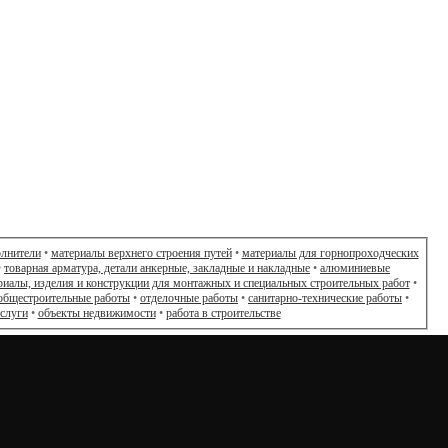
олнители
•
материалы верхнего строения путей
•
материалы для горнопроходческих
•
товарная арматура, детали анкерные, закладные и накладные
•
алюминиевые
риалы, изделия и конструкции для монтажных и специальных строительных работ
•
общестроительные работы
•
отделочные работы
•
санитарно-технические работы
•
слуги
•
объекты недвижимости
•
работа в строительстве