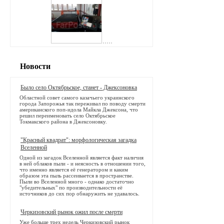
Новости
Было село Октябрьское, станет - Джексоновка
Областной совет самого казачьего украинского
города Запорожья так переживал по поводу смерти
американского поп-идола Майкла Джексона, что
решил переименовать село Октябрьское
Токмакского района в Джексоновку.
"Красный квадрат": морфологическая загадка
Вселенной
Одной из загадок Вселенной является факт наличия
в ней облаков пыли - и неясность в отношении того,
что именно является её генератором и каким
образом эта пыль рассеивается в пространстве.
Пыли во Вселенной много - однако достаточно
"убедительных" по производительности её
источников до сих пор обнаружить не удавалось.
Черкизовский рынок ожил после смерти
Уже больше трех недель Черкизовский рынок