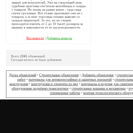
закрыт для покупателей. Уже на следующий день
судебные приставы опечатали контейнеры и склады
с товаром. Но жизнь на рынке кипит - туда-сюда
снуют грузовики. Вот только приезжают они не с
товаром, а за ним: торговцы спешно вывозят со
складов ширпотреб. За это, по их словам,
приходится платить от 2 до 10 тысяч долларов за
машину в зависимости от ее грузоподъемности.
Все новости
|
Добавить новость
Всего
2165
объявлений
Сегодня ничего не было добавлено
Доска объявлений
•
Строительные объявления
•
Добавить объявление
•
строитель
работ
•
материалы для антикоррозийных и защитных покрытий
•
строительны
конструкции
•
конструкции и элементы из пвх
•
материалы и изделия для санитарн
оборудование подъёмно-транспортное
•
строительные машины и механизмы
•
ру
специальные работы
•
монтаж технологического обору