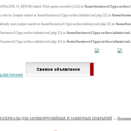
f456c2f50, O_RDWR) failed: Disk quota exceeded (122) in
/home/businesst1/1ppr.su/docs
y sent by (output started at /home/businesst1/1ppr.su/docs/admin/conf.php:32) in
/home/busine
 already sent (output started at /home/businesst1/1ppr.su/docs/admin/conf.php:32) in
/home/bus
me/businesst1/1ppr.su/docs/admin/conf.php:32) in
/home/businesst1/1ppr.su/docs/admin/conf
me/businesst1/1ppr.su/docs/admin/conf.php:32) in
/home/businesst1/1ppr.su/docs/admin/conf
 населённый пункт
Войти
Зарегистрироваться
МАТЕРИАЛЫ ДЛЯ АНТИКОРРОЗИЙНЫХ И ЗАЩИТНЫХ ПОКРЫТИЙ
→
Порошк