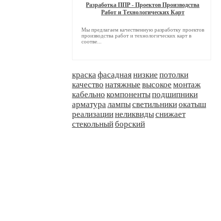
Разработка ППР - Проектов Производства
Работ и Технологических Карт
Мы предлагаем качественную разработку проектов
производства работ и технологических карт в
соотве...
краска
фасадная
низкие
потолки
качество
натяжные
высокое
монтаж
кабельно
компоненты
подшипники
арматура
лампы
светильники
окатыш
реализации
неликвиды
снижает
стекольный
борский