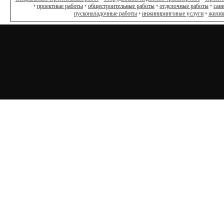
•
проектные работы
•
общестроительные работы
•
отделочные работы
•
сан
пусконаладочные работы
•
инжиниринговые услуги
•
жилищ