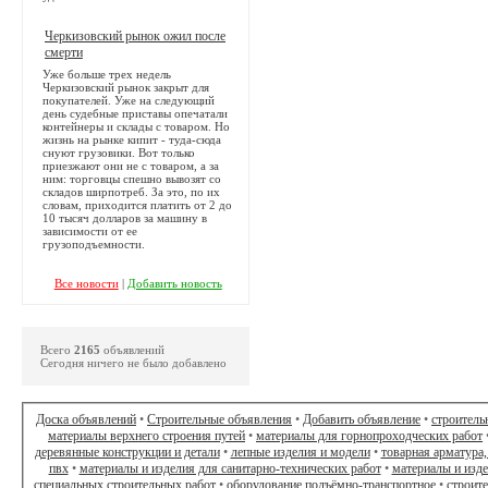
Черкизовский рынок ожил после
смерти
Уже больше трех недель
Черкизовский рынок закрыт для
покупателей. Уже на следующий
день судебные приставы опечатали
контейнеры и склады с товаром. Но
жизнь на рынке кипит - туда-сюда
снуют грузовики. Вот только
приезжают они не с товаром, а за
ним: торговцы спешно вывозят со
складов ширпотреб. За это, по их
словам, приходится платить от 2 до
10 тысяч долларов за машину в
зависимости от ее
грузоподъемности.
Все новости
|
Добавить новость
Всего
2165
объявлений
Сегодня ничего не было добавлено
Доска объявлений
•
Строительные объявления
•
Добавить объявление
•
строитель
материалы верхнего строения путей
•
материалы для горнопроходческих работ
деревянные конструкции и детали
•
лепные изделия и модели
•
товарная арматура,
пвх
•
материалы и изделия для санитарно-технических работ
•
материалы и изд
специальных строительных работ
•
оборудование подъёмно-транспортное
•
строит