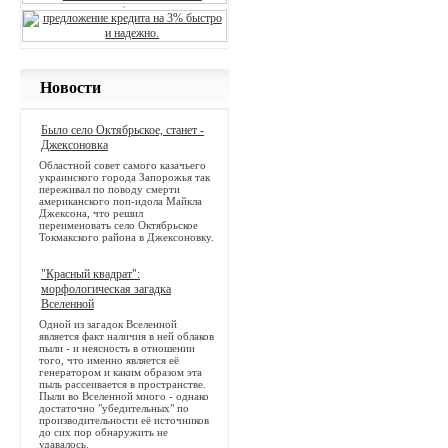
Новости
Было село Октябрьское, станет -
Джексоновка
Областной совет самого казачьего
украинского города Запорожья так
переживал по поводу смерти
американского поп-идола Майкла
Джексона, что решил
переименовать село Октябрьское
Токмакского района в Джексоновку.
"Красный квадрат":
морфологическая загадка
Вселенной
Одной из загадок Вселенной
является факт наличия в ней облаков
пыли - и неясность в отношении
того, что именно является её
генератором и каким образом эта
пыль рассеивается в пространстве.
Пыли во Вселенной много - однако
достаточно "убедительных" по
производительности её источников
до сих пор обнаружить не
удавалось.