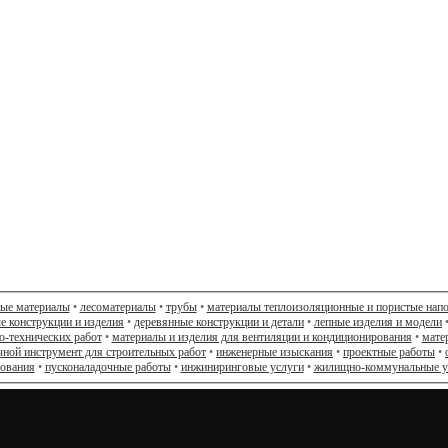
ные материалы
•
лесоматериалы
•
трубы
•
материалы теплоизоляционные и пористые нап
е конструкции и изделия
•
деревянные конструкции и детали
•
лепные изделия и модели
о-технических работ
•
материалы и изделия для вентиляции и кондиционирования
•
мате
чной инструмент для строительных работ
•
инженерные изыскания
•
проектные работы
•
дования
•
пусконаладочные работы
•
инжиниринговые услуги
•
жилищно-коммунальные у