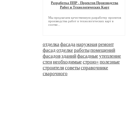
Разработка ППР - Проектов Производства
Работ и Технологических Карт
Мы предлагаем качественную разработку проектов
производства работ и технологических карт в
соотве...
отделка
фасада
наружная
ремонт
фасад
отделке
работы
помещений
фасадов
зданий
фасадные
утепление
стен
необходимые
строю»
полезные
строителя
советы
справочнике
сварочного