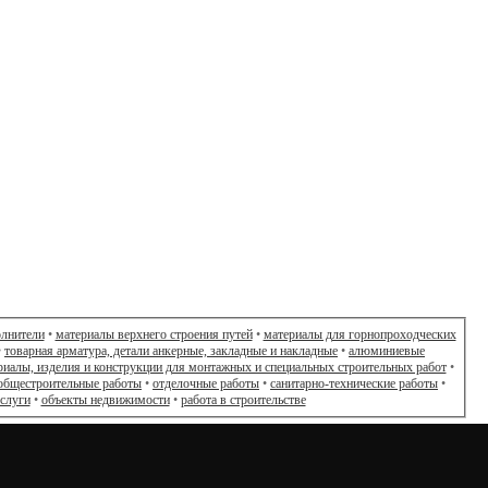
олнители
•
материалы верхнего строения путей
•
материалы для горнопроходческих
•
товарная арматура, детали анкерные, закладные и накладные
•
алюминиевые
риалы, изделия и конструкции для монтажных и специальных строительных работ
•
общестроительные работы
•
отделочные работы
•
санитарно-технические работы
•
слуги
•
объекты недвижимости
•
работа в строительстве