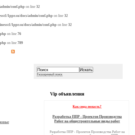
/admin/conf.php
on line
32
sst1/1ppr.su/docs/admin/conf.php
on line
32
inesst1/1ppr.su/docs/admin/conf.php
on line
32
.php
on line
76
.php
on line
789
Расширенный поиск
Vip объявления
Как сюда попасть?
Разработка ППР - Проектов Производства
Работ на общестроительные виды работ
лянные
Разработка ППР - Проектов Производства Работ на