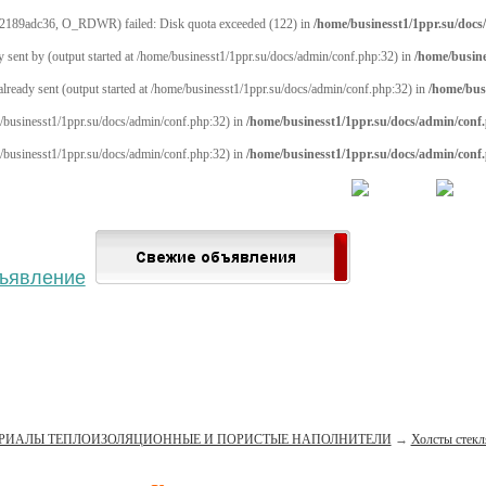
2189adc36, O_RDWR) failed: Disk quota exceeded (122) in
/home/businesst1/1ppr.su/docs
y sent by (output started at /home/businesst1/1ppr.su/docs/admin/conf.php:32) in
/home/busine
 already sent (output started at /home/businesst1/1ppr.su/docs/admin/conf.php:32) in
/home/bus
me/businesst1/1ppr.su/docs/admin/conf.php:32) in
/home/businesst1/1ppr.su/docs/admin/conf
me/businesst1/1ppr.su/docs/admin/conf.php:32) in
/home/businesst1/1ppr.su/docs/admin/conf
 населённый пункт
Войти
Зарегистрироваться
РИАЛЫ ТЕПЛОИЗОЛЯЦИОННЫЕ И ПОРИСТЫЕ НАПОЛНИТЕЛИ
→
Холсты стек