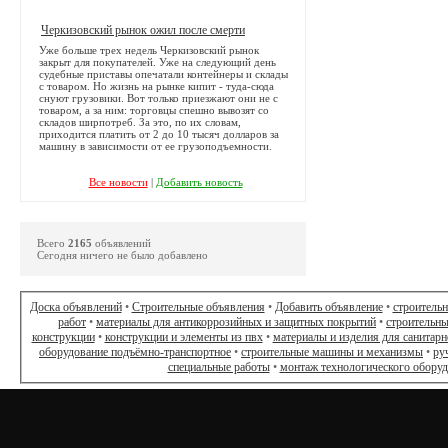
Черкизовский рынок ожил после смерти
Уже больше трех недель Черкизовский рынок
закрыт для покупателей. Уже на следующий день
судебные приставы опечатали контейнеры и склады
с товаром. Но жизнь на рынке кипит - туда-сюда
снуют грузовики. Вот только приезжают они не с
товаром, а за ним: торговцы спешно вывозят со
складов ширпотреб. За это, по их словам,
приходится платить от 2 до 10 тысяч долларов за
машину в зависимости от ее грузоподъемности.
Все новости
|
Добавить новость
Всего
2165
объявлений
Сегодня ничего не было добавлено
Доска объявлений
•
Строительные объявления
•
Добавить объявление
•
строитель
работ
•
материалы для антикоррозийных и защитных покрытий
•
строительны
конструкции
•
конструкции и элементы из пвх
•
материалы и изделия для санитарн
оборудование подъёмно-транспортное
•
строительные машины и механизмы
•
ру
специальные работы
•
монтаж технологического обору