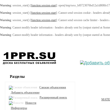
Warning
: session_start() [
function.session-start
]: open(/tmp/sess_bf0723076bd12a1d808fe17
Warning
: session_start() [
function.session-start
]: Cannot send session cookie - headers alread
Warning
: session_start() [
function.session-start
]: Cannot send session cache limiter - headers
Warning
: Cannot modify header information - headers already sent by (output started at /ho
Warning
: Cannot modify header information - headers already sent by (output started at /ho
Выберите
Разделы
Свежие объявления
Добавить объявление
Расширенный поиск
МАТЕ
Новости
Информеры