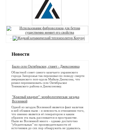
Новости
Было село Октябрьское, станет - Джексоновка
Областной совет самого казачьего украинского
города Запорожья так переживал по поводу смерти
американского поп-идола Майкла Джексона, что
решил переименовать село Октябрьское
Токмакского района в Джексоновку.
"Красный квадрат": морфологическая загадка
Вселенной
Одной из загадок Вселенной является факт наличия
в ней облаков пыли - и неясность в отношении того,
что именно является её генератором и каким
образом эта пыль рассеивается в пространстве.
Пыли во Вселенной много - однако достаточно
"убедительных" по производительности её
источников до сих пор обнаружить не удавалось.