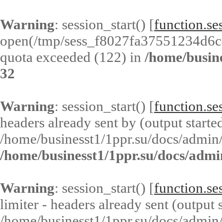
Warning
: session_start() [
function.ses
open(/tmp/sess_f8027fa37551234d6
quota exceeded (122) in
/home/busin
32
Warning
: session_start() [
function.ses
headers already sent by (output started
/home/businesst1/1ppr.su/docs/admin/
/home/businesst1/1ppr.su/docs/admi
Warning
: session_start() [
function.ses
limiter - headers already sent (output s
/home/businesst1/1ppr.su/docs/admin/