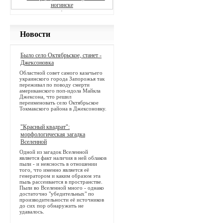
Новости
Было село Октябрьское, станет -
Джексоновка
Областной совет самого казачьего
украинского города Запорожья так
переживал по поводу смерти
американского поп-идола Майкла
Джексона, что решил
переименовать село Октябрьское
Токмакского района в Джексоновку.
"Красный квадрат":
морфологическая загадка
Вселенной
Одной из загадок Вселенной
является факт наличия в ней облаков
пыли - и неясность в отношении
того, что именно является её
генератором и каким образом эта
пыль рассеивается в пространстве.
Пыли во Вселенной много - однако
достаточно "убедительных" по
производительности её источников
до сих пор обнаружить не
удавалось.