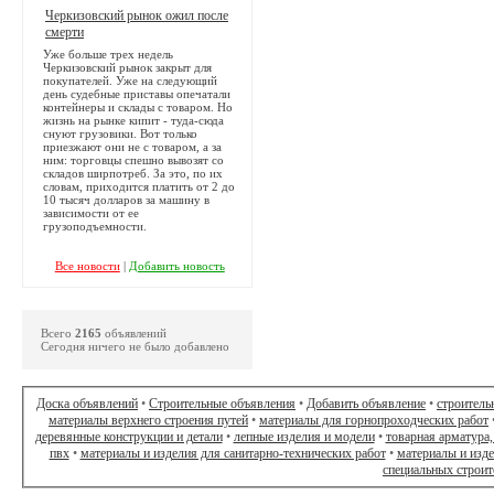
Черкизовский рынок ожил после
смерти
Уже больше трех недель
Черкизовский рынок закрыт для
покупателей. Уже на следующий
день судебные приставы опечатали
контейнеры и склады с товаром. Но
жизнь на рынке кипит - туда-сюда
снуют грузовики. Вот только
приезжают они не с товаром, а за
ним: торговцы спешно вывозят со
складов ширпотреб. За это, по их
словам, приходится платить от 2 до
10 тысяч долларов за машину в
зависимости от ее
грузоподъемности.
Все новости
|
Добавить новость
Всего
2165
объявлений
Сегодня ничего не было добавлено
Доска объявлений
•
Строительные объявления
•
Добавить объявление
•
строитель
материалы верхнего строения путей
•
материалы для горнопроходческих работ
деревянные конструкции и детали
•
лепные изделия и модели
•
товарная арматура,
пвх
•
материалы и изделия для санитарно-технических работ
•
материалы и изд
специальных строит