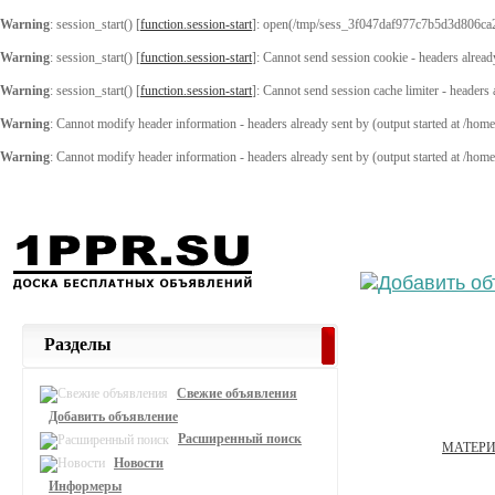
Warning
: session_start() [
function.session-start
]: open(/tmp/sess_3f047daf977c7b5d3d806ca
Warning
: session_start() [
function.session-start
]: Cannot send session cookie - headers alread
Warning
: session_start() [
function.session-start
]: Cannot send session cache limiter - headers
Warning
: Cannot modify header information - headers already sent by (output started at /ho
Warning
: Cannot modify header information - headers already sent by (output started at /ho
Выберите
Разделы
Свежие объявления
Добавить объявление
Расширенный поиск
МАТЕРИ
Новости
Информеры