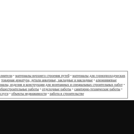
олнители
•
материалы верхнего строения путей
•
материалы для горнопроходческих
•
товарная арматура, детали анкерные, закладные и накладные
•
алюминиевые
риалы, изделия и конструкции для монтажных и специальных строительных работ
•
общестроительные работы
•
отделочные работы
•
санитарно-технические работы
•
слуги
•
объекты недвижимости
•
работа в строительстве