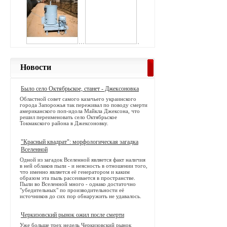
Новости
Было село Октябрьское, станет - Джексоновка
Областной совет самого казачьего украинского
города Запорожья так переживал по поводу смерти
американского поп-идола Майкла Джексона, что
решил переименовать село Октябрьское
Токмакского района в Джексоновку.
"Красный квадрат": морфологическая загадка
Вселенной
Одной из загадок Вселенной является факт наличия
в ней облаков пыли - и неясность в отношении того,
что именно является её генератором и каким
образом эта пыль рассеивается в пространстве.
Пыли во Вселенной много - однако достаточно
"убедительных" по производительности её
источников до сих пор обнаружить не удавалось.
Черкизовский рынок ожил после смерти
Уже больше трех недель Черкизовский рынок