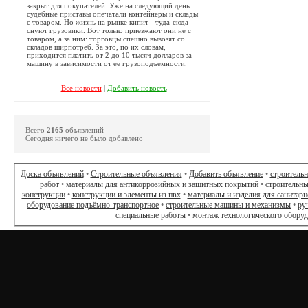
закрыт для покупателей. Уже на следующий день
судебные приставы опечатали контейнеры и склады
с товаром. Но жизнь на рынке кипит - туда-сюда
снуют грузовики. Вот только приезжают они не с
товаром, а за ним: торговцы спешно вывозят со
складов ширпотреб. За это, по их словам,
приходится платить от 2 до 10 тысяч долларов за
машину в зависимости от ее грузоподъемности.
Все новости
|
Добавить новость
Всего
2165
объявлений
Сегодня ничего не было добавлено
Доска объявлений
•
Строительные объявления
•
Добавить объявление
•
строитель
работ
•
материалы для антикоррозийных и защитных покрытий
•
строительны
конструкции
•
конструкции и элементы из пвх
•
материалы и изделия для санитарн
оборудование подъёмно-транспортное
•
строительные машины и механизмы
•
ру
специальные работы
•
монтаж технологического обору