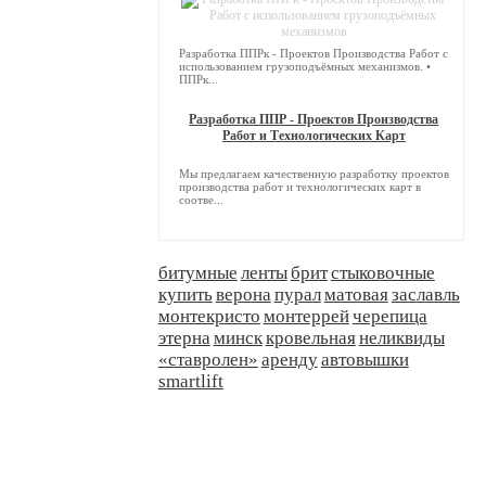
Разработка ППРк - Проектов Производства Работ с
использованием грузоподъёмных механизмов. •
ППРк...
Разработка ППР - Проектов Производства
Работ и Технологических Карт
Мы предлагаем качественную разработку проектов
производства работ и технологических карт в
соотве...
битумные
ленты
брит
стыковочные
купить
верона
пурал
матовая
заславль
монтекристо
монтеррей
черепица
этерна
минск
кровельная
неликвиды
«ставролен»
аренду
автовышки
smartlift