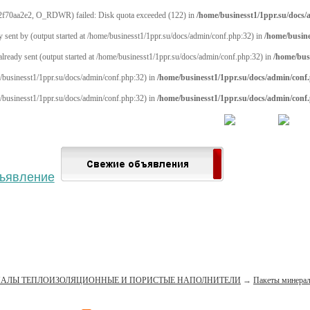
2f70aa2e2, O_RDWR) failed: Disk quota exceeded (122) in
/home/businesst1/1ppr.su/docs
y sent by (output started at /home/businesst1/1ppr.su/docs/admin/conf.php:32) in
/home/busine
 already sent (output started at /home/businesst1/1ppr.su/docs/admin/conf.php:32) in
/home/bus
me/businesst1/1ppr.su/docs/admin/conf.php:32) in
/home/businesst1/1ppr.su/docs/admin/conf
me/businesst1/1ppr.su/docs/admin/conf.php:32) in
/home/businesst1/1ppr.su/docs/admin/conf
 населённый пункт
Войти
Зарегистрироваться
АЛЫ ТЕПЛОИЗОЛЯЦИОННЫЕ И ПОРИСТЫЕ НАПОЛНИТЕЛИ
→
Пакеты минера