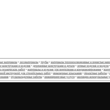
ные материалы
•
лесоматериалы
•
трубы
•
материалы теплоизоляционные и пористые нап
е конструкции и изделия
•
деревянные конструкции и детали
•
лепные изделия и модели
о-технических работ
•
материалы и изделия для вентиляции и кондиционирования
•
мате
чной инструмент для строительных работ
•
инженерные изыскания
•
проектные работы
•
дования
•
пусконаладочные работы
•
инжиниринговые услуги
•
жилищно-коммунальные у