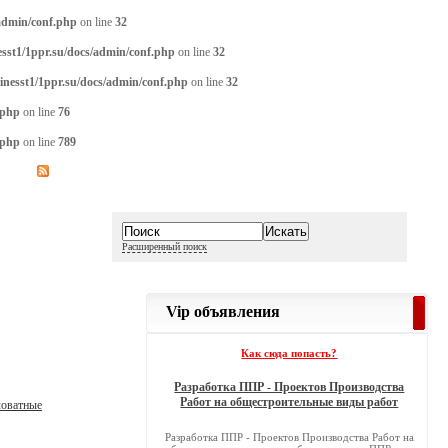
/admin/conf.php
on line
32
sst1/1ppr.su/docs/admin/conf.php
on line
32
inesst1/1ppr.su/docs/admin/conf.php
on line
32
.php
on line
76
.php
on line
789
Расширенный поиск
Vip объявления
Как сюда попасть?
Разработка ППР - Проектов Производства
Работ на общестроительные виды работ
ловатные
Разработка ППР - Проектов Производства Работ на