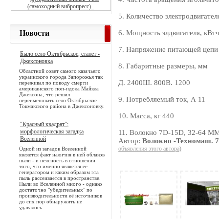
5. Количество электродвигател
Новости
6. Мощность элдвигателя, кВтч
7. Напряжение питающей цепи 
Было село Октябрьское, станет -
Джексоновка
8. Габаритные размеры, мм
Областной совет самого казачьего
украинского города Запорожья так
Д. 2400Ш. 800В. 1200
переживал по поводу смерти
американского поп-идола Майкла
Джексона, что решил
9. Потребляемый ток, А 11
переименовать село Октябрьское
Токмакского района в Джексоновку.
10. Масса, кг 440
"Красный квадрат":
морфологическая загадка
11. Волокно 7D-15D, 32-64 М
Вселенной
Автор:
Волокно -Техномаш. 7
объявления этого автора)
Одной из загадок Вселенной
является факт наличия в ней облаков
пыли - и неясность в отношении
того, что именно является её
генератором и каким образом эта
пыль рассеивается в пространстве.
Пыли во Вселенной много - однако
достаточно "убедительных" по
производительности её источников
до сих пор обнаружить не
удавалось.