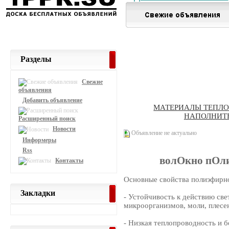
Разделы
Свежие
объявления
Добавить объявление
МАТЕРИАЛЫ ТЕПЛ
НАПОЛНИТ
Расширенный поиск
Новости
Объявление не актуально
Информеры
Rss
волОкно пОл
Контакты
Основные свойства полиэфирно
Закладки
- Устойчивость к действию све
микроорганизмов, моли, плесен
- Низкая теплопроводность и б