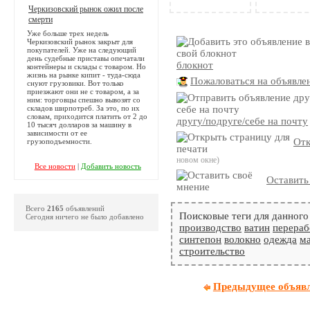
Черкизовский рынок ожил после
смерти
Уже больше трех недель
Черкизовский рынок закрыт для
покупателей. Уже на следующий
день судебные приставы опечатали
блокнот
контейнеры и склады с товаром. Но
жизнь на рынке кипит - туда-сюда
Пожаловаться на объявле
снуют грузовики. Вот только
приезжают они не с товаром, а за
ним: торговцы спешно вывозят со
складов ширпотреб. За это, по их
словам, приходится платить от 2 до
другу/подруге/себе на почту
10 тысяч долларов за машину в
зависимости от ее
Отк
грузоподъемности.
новом окне)
Все новости
|
Добавить новость
Оставить
Всего
2165
объявлений
Поисковые теги для данного
Сегодня ничего не было добавлено
производство
ватин
перераб
синтепон
волокно
одежда
м
строительство
Предыдущее объяв