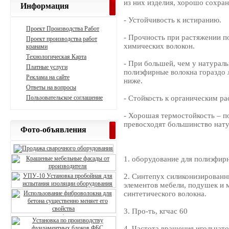
из них изделия, хорошо сохр
Информация
- Устойчивость к истиранию.
Проект Производства Работ
- Прочность при растяжении п
Проект производства работ
химических волокон.
кранами
Технологическая Карта
- При большей, чем у натурал
Платные услуги
полиэфирные волокна гораздо 
Реклама на сайте
ниже.
Ответы на вопросы
Пользовательское соглашение
- Стойкость к органическим ра
- Хорошая термостойкость – п
превосходят большинство нату
Фото-объявления
1. оборудование для полиэфирн
2. Синтепух силиконизированн
элементов мебели, подушек и 
синтетического волокна.
3. Про-ть, кгчас 60
4. Частота вращения игольчато