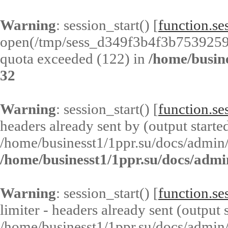
Warning
: session_start() [
function.ses
open(/tmp/sess_d349f3b4f3b753925
quota exceeded (122) in
/home/busin
32
Warning
: session_start() [
function.ses
headers already sent by (output started
/home/businesst1/1ppr.su/docs/admin/
/home/businesst1/1ppr.su/docs/admi
Warning
: session_start() [
function.ses
limiter - headers already sent (output s
/home/businesst1/1ppr.su/docs/admin/