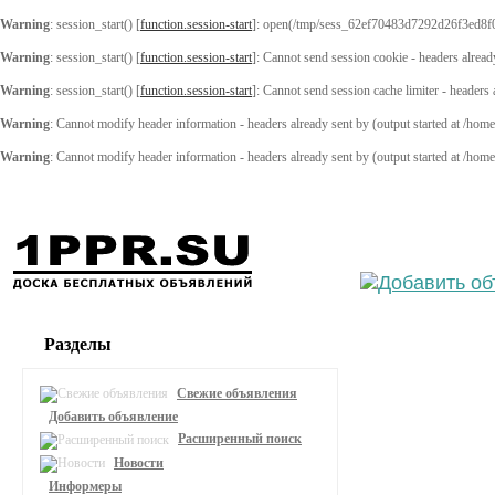
Warning
: session_start() [
function.session-start
]: open(/tmp/sess_62ef70483d7292d26f3ed8f
Warning
: session_start() [
function.session-start
]: Cannot send session cookie - headers alread
Warning
: session_start() [
function.session-start
]: Cannot send session cache limiter - headers
Warning
: Cannot modify header information - headers already sent by (output started at /ho
Warning
: Cannot modify header information - headers already sent by (output started at /ho
Выберите
Разделы
Свежие объявления
Добавить объявление
Расширенный поиск
Новости
Информеры