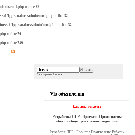
/admin/conf.php
on line
32
sst1/1ppr.su/docs/admin/conf.php
on line
32
inesst1/1ppr.su/docs/admin/conf.php
on line
32
.php
on line
76
.php
on line
789
Расширенный поиск
Vip объявления
Как сюда попасть?
Разработка ППР - Проектов Производства
Работ на общестроительные виды работ
Разработка ППР - Проектов Производства Работ на