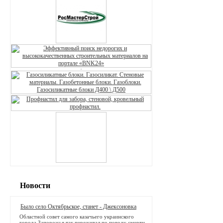
Новости
Было село Октябрьское, станет - Джексоновка
Областной совет самого казачьего украинского
города Запорожья так переживал по поводу смерти