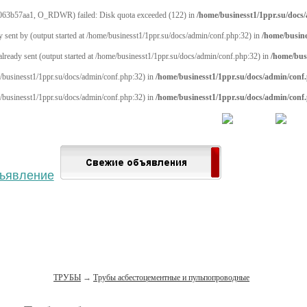
063b57aa1, O_RDWR) failed: Disk quota exceeded (122) in
/home/businesst1/1ppr.su/docs
y sent by (output started at /home/businesst1/1ppr.su/docs/admin/conf.php:32) in
/home/busine
 already sent (output started at /home/businesst1/1ppr.su/docs/admin/conf.php:32) in
/home/bus
me/businesst1/1ppr.su/docs/admin/conf.php:32) in
/home/businesst1/1ppr.su/docs/admin/conf
me/businesst1/1ppr.su/docs/admin/conf.php:32) in
/home/businesst1/1ppr.su/docs/admin/conf
 населённый пункт
Войти
Зарегистрироваться
ТРУБЫ
→
Трубы асбестоцементные и пульпопроводные