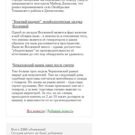
американского поп-идола Майкла Джексона, что
решил переименовать село Октябрьское
Токмакского района в Джексоновку.
"Красный квадрат": морфологическая загадка
Вселенной
Одной из загадок Вселенной является факт наличия
в ней облаков пыли - и неясность в отношении того,
что именно является её генератором и каким
образом эта пыль рассеивается в пространстве.
Пыли во Вселенной много - однако достаточно
"убедительных" по производительности её
источников до сих пор обнаружить не удавалось.
Черкизовский рынок ожил после смерти
Уже больше трех недель Черкизовский рынок
закрыт для покупателей. Уже на следующий день
судебные приставы опечатали контейнеры и склады
с товаром. Но жизнь на рынке кипит - туда-сюда
снуют грузовики. Вот только приезжают они не с
товаром, а за ним: торговцы спешно вывозят со
складов ширпотреб. За это, по их словам,
приходится платить от 2 до 10 тысяч долларов за
машину в зависимости от ее грузоподъемности.
Все новости
|
Добавить новость
Всего
2165
объявлений
Сегодня ничего не было добавлено