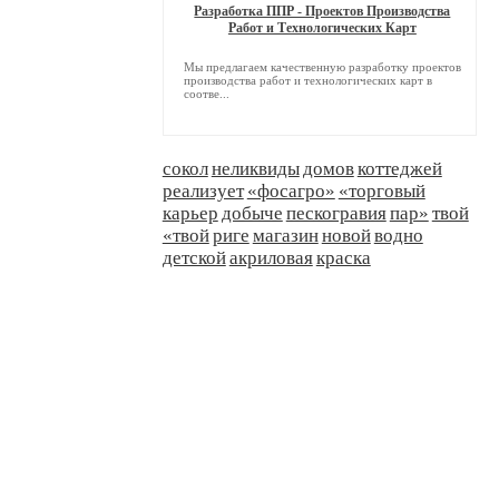
Разработка ППР - Проектов Производства
Работ и Технологических Карт
Мы предлагаем качественную разработку проектов
производства работ и технологических карт в
соотве...
сокол
неликвиды
домов
коттеджей
реализует
«фосагро»
«торговый
карьер
добыче
пескогравия
пар»
твой
«твой
риге
магазин
новой
водно
детской
акриловая
краска