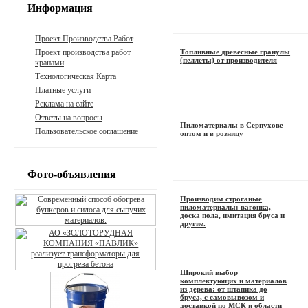
Информация
Проект Производства Работ
Проект производства работ
Топливные древесные гранулы
(пеллеты) от производителя
кранами
Технологическая Карта
Платные услуги
Реклама на сайте
Ответы на вопросы
Пиломатериалы в Серпухове
Пользовательское соглашение
оптом и в розницу
Фото-объявления
Производим строганые
пиломатериалы: вагонка,
доска пола, имитация бруса и
другие.
Широкий выбор
комплектующих и материалов
из дерева: от штапика до
бруса, с самовывозом и
доставкой по МСК и области