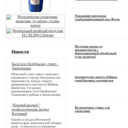
Украшение интерьера
стабилизированный мох Ягель
Поддоны новые от
производителя с
Новости
фитосанитарной обработкой
(для экспорта)
Было село Октябрьское, станет -
Джексоновка
Областной совет самого казачьего
производство многослОйных
украинского города Запорожья так
упакОвочных материалов
переживал по поводу смерти
американского поп-идола Майкла
Джексона, что решил
переименовать село Октябрьское
Токмакского района в Джексоновку.
"Красный квадрат":
Бескамерная сушка для
морфологическая загадка
древесины
Вселенной
Одной из загадок Вселенной
является факт наличия в ней облаков
пыли - и неясность в отношении