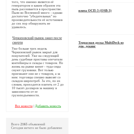
того, что именно является её
генератором и каким образом эта
пыль рассеивается в пространстве.
плита ОСП-3 (OSB-3)
Пыли во Вселенной много - однако
достаточно "убедительных" по
производительности её источников
до сих пор обнаружить не
удавалось.
Черкизовский рынок ожил после
смерти
Террасная доска MultiDeck из
дпк, декинг
Уже больше трех недель
Черкизовский рынок закрыт для
покупателей. Уже на следующий
день судебные приставы опечатали
контейнеры и склады с товаром. Но
жизнь на рынке кипит - туда-сюда
снуют грузовики. Вот только
приезжают они не с товаром, а за
ним: торговцы спешно вывозят со
складов ширпотреб. За это, по их
словам, приходится платить от 2 до
10 тысяч долларов за машину в
зависимости от ее
грузоподъемности.
Все новости
|
Добавить новость
Всего
2165
объявлений
Сегодня ничего не было добавлено