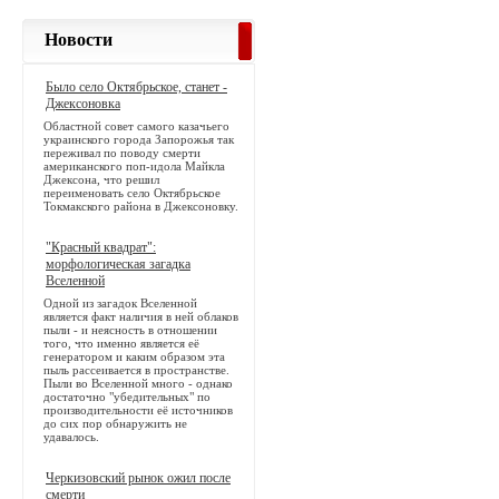
Новости
Было село Октябрьское, станет -
Джексоновка
Областной совет самого казачьего
украинского города Запорожья так
переживал по поводу смерти
американского поп-идола Майкла
Джексона, что решил
переименовать село Октябрьское
Токмакского района в Джексоновку.
"Красный квадрат":
морфологическая загадка
Вселенной
Одной из загадок Вселенной
является факт наличия в ней облаков
пыли - и неясность в отношении
того, что именно является её
генератором и каким образом эта
пыль рассеивается в пространстве.
Пыли во Вселенной много - однако
достаточно "убедительных" по
производительности её источников
до сих пор обнаружить не
удавалось.
Черкизовский рынок ожил после
смерти