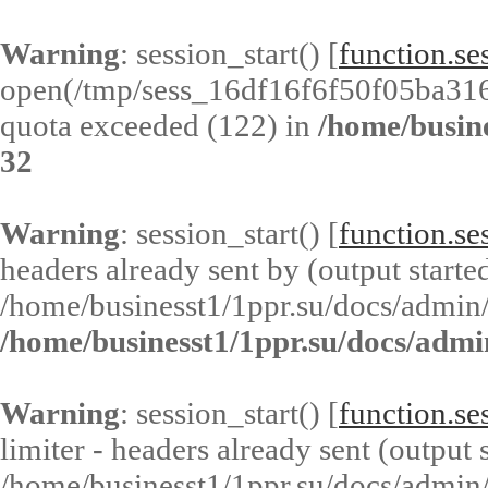
Warning
: session_start() [
function.ses
open(/tmp/sess_16df16f6f50f05ba31
quota exceeded (122) in
/home/busin
32
Warning
: session_start() [
function.ses
headers already sent by (output started
/home/businesst1/1ppr.su/docs/admin/
/home/businesst1/1ppr.su/docs/admi
Warning
: session_start() [
function.ses
limiter - headers already sent (output s
/home/businesst1/1ppr.su/docs/admin/