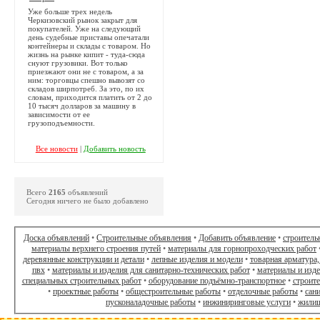
Уже больше трех недель
Черкизовский рынок закрыт для
покупателей. Уже на следующий
день судебные приставы опечатали
контейнеры и склады с товаром. Но
жизнь на рынке кипит - туда-сюда
снуют грузовики. Вот только
приезжают они не с товаром, а за
ним: торговцы спешно вывозят со
складов ширпотреб. За это, по их
словам, приходится платить от 2 до
10 тысяч долларов за машину в
зависимости от ее
грузоподъемности.
Все новости
|
Добавить новость
Всего
2165
объявлений
Сегодня ничего не было добавлено
Доска объявлений
•
Строительные объявления
•
Добавить объявление
•
строитель
материалы верхнего строения путей
•
материалы для горнопроходческих работ
деревянные конструкции и детали
•
лепные изделия и модели
•
товарная арматура,
пвх
•
материалы и изделия для санитарно-технических работ
•
материалы и изд
специальных строительных работ
•
оборудование подъёмно-транспортное
•
строит
•
проектные работы
•
общестроительные работы
•
отделочные работы
•
сан
пусконаладочные работы
•
инжиниринговые услуги
•
жилищ