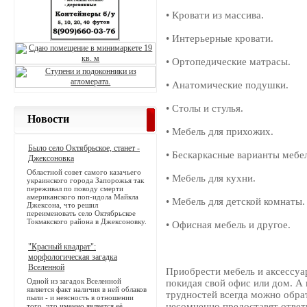
• Кровати из массива.
• Интерьерные кровати.
• Ортопедические матрасы.
• Анатомические подушки.
• Столы и стулья.
Новости
• Мебель для прихожих.
Было село Октябрьское, станет -
• Бескаркасные варианты мебе
Джексоновка
Областной совет самого казачьего
• Мебель для кухни.
украинского города Запорожья так
переживал по поводу смерти
американского поп-идола Майкла
• Мебель для детской комнаты.
Джексона, что решил
переименовать село Октябрьское
Токмакского района в Джексоновку.
• Офисная мебель и другое.
"Красный квадрат":
морфологическая загадка
Вселенной
Приобрести мебель и аксессуа
Одной из загадок Вселенной
покидая свой офис или дом. А 
является факт наличия в ней облаков
трудностей всегда можно обра
пыли - и неясность в отношении
несомненно предоставят отве
того, что именно является её