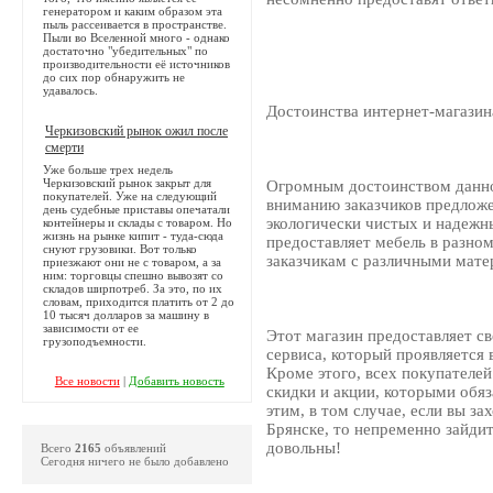
генератором и каким образом эта
пыль рассеивается в пространстве.
Пыли во Вселенной много - однако
достаточно "убедительных" по
производительности её источников
до сих пор обнаружить не
удавалось.
Достоинства интернет-магазин
Черкизовский рынок ожил после
смерти
Уже больше трех недель
Черкизовский рынок закрыт для
Огромным достоинством данног
покупателей. Уже на следующий
вниманию заказчиков предложен
день судебные приставы опечатали
экологически чистых и надежн
контейнеры и склады с товаром. Но
жизнь на рынке кипит - туда-сюда
предоставляет мебель в разном
снуют грузовики. Вот только
заказчикам с различными мат
приезжают они не с товаром, а за
ним: торговцы спешно вывозят со
складов ширпотреб. За это, по их
словам, приходится платить от 2 до
10 тысяч долларов за машину в
зависимости от ее
Этот магазин предоставляет с
грузоподъемности.
сервиса, который проявляется 
Кроме этого, всех покупателе
Все новости
|
Добавить новость
скидки и акции, которыми обяз
этим, в том случае, если вы за
Брянске, то непременно зайдит
довольны!
Всего
2165
объявлений
Сегодня ничего не было добавлено