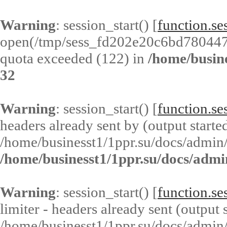
Warning
: session_start() [
function.ses
open(/tmp/sess_fd202e20c6bd78044
quota exceeded (122) in
/home/busin
32
Warning
: session_start() [
function.ses
headers already sent by (output started
/home/businesst1/1ppr.su/docs/admin/
/home/businesst1/1ppr.su/docs/admi
Warning
: session_start() [
function.ses
limiter - headers already sent (output s
/home/businesst1/1ppr.su/docs/admin/