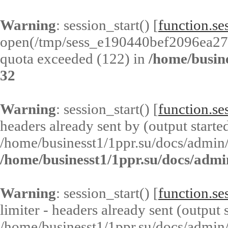
Warning
: session_start() [
function.ses
open(/tmp/sess_e190440bef2096ea2
quota exceeded (122) in
/home/busin
32
Warning
: session_start() [
function.ses
headers already sent by (output started
/home/businesst1/1ppr.su/docs/admin/
/home/businesst1/1ppr.su/docs/admi
Warning
: session_start() [
function.ses
limiter - headers already sent (output s
/home/businesst1/1ppr.su/docs/admin/