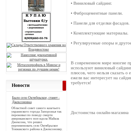
• Виниловый сайдинг.
• Фиброцементные панели.
• Панели для отделки фасадов.
• Комплектующие материалы.
• Регулируемые опоры и другое
В современном мире многие п
используют виниловый сайдинг
плюсов, чего нельзя сказать о
ежели вас интересует на сайди
требуется!
Новости
Было село Октябрьское, станет -
Джексоновка
Областной совет самого казачьего
украинского города Запорожья так
Достоинства онлайн-магазина
переживал по поводу смерти
американского поп-идола Майкла
Джексона, что решил
переименовать село Октябрьское
Токмакского района в Джексоновку.