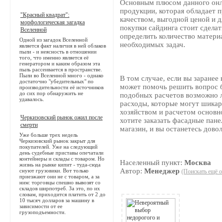
Основным плюсом данного онл
продукции, которая обладает
"Красный квадрат":
качеством, выгодной ценой и 
морфологическая загадка
покупки сайдинга стоит сделат
Вселенной
определить количество матери
Одной из загадок Вселенной
необходимых задач.
является факт наличия в ней облаков
пыли - и неясность в отношении
того, что именно является её
генератором и каким образом эта
пыль рассеивается в пространстве.
Пыли во Вселенной много - однако
В том случае, если вы заранее
достаточно "убедительных" по
может помочь решить вопрос 
производительности её источников
до сих пор обнаружить не
подобных расчетов возможно 
удавалось.
расходы, которые могут шика
хозяйством и расчетом основно
Черкизовский рынок ожил после
хотите заказать фасадные пане
смерти
магазин, и вы останетесь дово
Уже больше трех недель
Черкизовский рынок закрыт для
покупателей. Уже на следующий
день судебные приставы опечатали
контейнеры и склады с товаром. Но
Населенный пункт:
Москва
жизнь на рынке кипит - туда-сюда
Автор:
Менеджер
снуют грузовики. Вот только
(Поискать ещё о
приезжают они не с товаром, а за
ним: торговцы спешно вывозят со
складов ширпотреб. За это, по их
словам, приходится платить от 2 до
10 тысяч долларов за машину в
зависимости от ее
грузоподъемности.