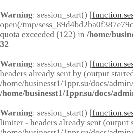
Warning
: session_start() [
function.ses
open(/tmp/sess_89d4bd2ba0f387e79
quota exceeded (122) in
/home/busin
32
Warning
: session_start() [
function.ses
headers already sent by (output started
/home/businesst1/1ppr.su/docs/admin/
/home/businesst1/1ppr.su/docs/admi
Warning
: session_start() [
function.ses
limiter - headers already sent (output s
/home/businesst1/1ppr.su/docs/admin/