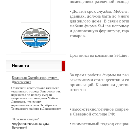
помещениях различной площади
• Долгий срок службы. Мебель
зданиях, должна быть во мног
для жилого дома. В связи с эт
мебели фирма Si-Line использ
и долговечную фурнитуру, гар
товаров.
Достоинства компании Si-Line
Новости
За время работы фирмы на ры
Было село Октябрьское, станет -
заказчиками стали десятки и 
Джексоновка
организаций. К главным досто
Областной совет самого казачьего
отнести:
украинского города Запорожья так
переживал по поводу смерти
американского поп-идола Майкла
Джексона, что решил
переименовать село Октябрьское
Токмакского района в Джексоновку.
• высокотехнологичное соврем
в Северной столице РФ;
"Красный квадрат":
морфологическая загадка
• внимательный подход специа
Вселенной