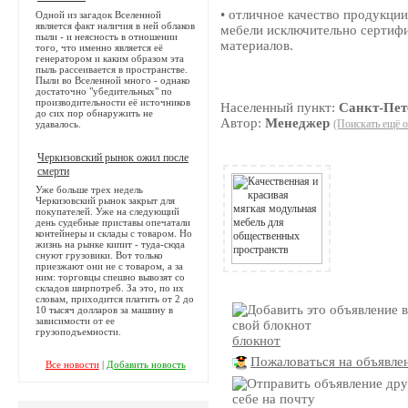
• отличное качество продукции
Одной из загадок Вселенной
является факт наличия в ней облаков
мебели исключительно серти
пыли - и неясность в отношении
материалов.
того, что именно является её
генератором и каким образом эта
пыль рассеивается в пространстве.
Пыли во Вселенной много - однако
достаточно "убедительных" по
производительности её источников
Населенный пункт:
Санкт-Пет
до сих пор обнаружить не
Автор:
Менеджер
(Поискать ещё о
удавалось.
Черкизовский рынок ожил после
смерти
Уже больше трех недель
Черкизовский рынок закрыт для
покупателей. Уже на следующий
день судебные приставы опечатали
контейнеры и склады с товаром. Но
жизнь на рынке кипит - туда-сюда
снуют грузовики. Вот только
приезжают они не с товаром, а за
ним: торговцы спешно вывозят со
складов ширпотреб. За это, по их
словам, приходится платить от 2 до
10 тысяч долларов за машину в
зависимости от ее
грузоподъемности.
блокнот
Пожаловаться на объявле
Все новости
|
Добавить новость