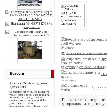
блокнот
Пожаловаться на объявле
другу/подруге/себе на почту
Новости
Отк
новом окне)
Было село Октябрьское, станет -
Джексоновка
Оставить
Областной совет самого казачьего
украинского города Запорожья так
переживал по поводу смерти
Поисковые теги для данного
американского поп-идола Майкла
Джексона, что решил
дозирования
электролита
ус
переименовать село Октябрьское