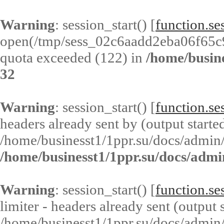
Warning
: session_start() [
function.ses
open(/tmp/sess_02c6aadd2eba06f65
quota exceeded (122) in
/home/busin
32
Warning
: session_start() [
function.ses
headers already sent by (output started
/home/businesst1/1ppr.su/docs/admin/
/home/businesst1/1ppr.su/docs/admi
Warning
: session_start() [
function.ses
limiter - headers already sent (output s
/home/businesst1/1ppr.su/docs/admin/