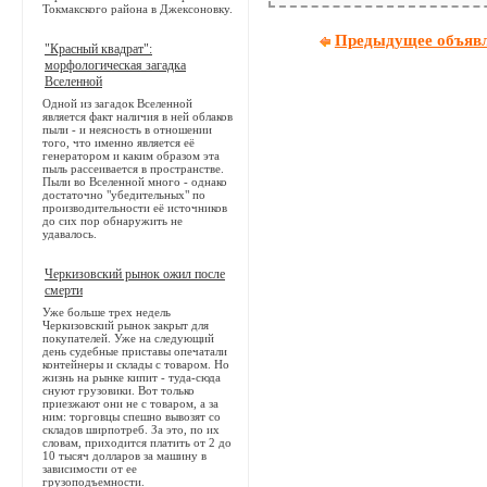
Токмакского района в Джексоновку.
Предыдущее объяв
"Красный квадрат":
морфологическая загадка
Вселенной
Одной из загадок Вселенной
является факт наличия в ней облаков
пыли - и неясность в отношении
того, что именно является её
генератором и каким образом эта
пыль рассеивается в пространстве.
Пыли во Вселенной много - однако
достаточно "убедительных" по
производительности её источников
до сих пор обнаружить не
удавалось.
Черкизовский рынок ожил после
смерти
Уже больше трех недель
Черкизовский рынок закрыт для
покупателей. Уже на следующий
день судебные приставы опечатали
контейнеры и склады с товаром. Но
жизнь на рынке кипит - туда-сюда
снуют грузовики. Вот только
приезжают они не с товаром, а за
ним: торговцы спешно вывозят со
складов ширпотреб. За это, по их
словам, приходится платить от 2 до
10 тысяч долларов за машину в
зависимости от ее
грузоподъемности.