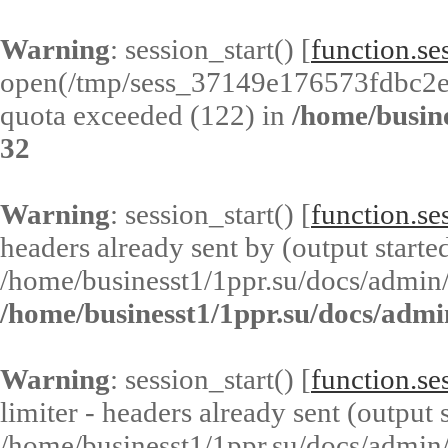
Warning
: session_start() [
function.ses
open(/tmp/sess_37149e176573fdbc2
quota exceeded (122) in
/home/busin
32
Warning
: session_start() [
function.ses
headers already sent by (output started
/home/businesst1/1ppr.su/docs/admin/
/home/businesst1/1ppr.su/docs/admi
Warning
: session_start() [
function.ses
limiter - headers already sent (output s
/home/businesst1/1ppr.su/docs/admin/