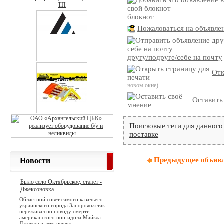
блокнот
Пожаловаться на объявле
другу/подруге/себе на почту
Отк
новом окне)
Оставить
Поисковые теги для данного
поставке
Предыдущее объяв
Новости
Было село Октябрьское, станет -
Джексоновка
Областной совет самого казачьего
украинского города Запорожья так
переживал по поводу смерти
американского поп-идола Майкла
Джексона, что решил