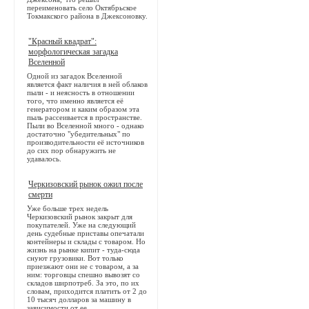
переименовать село Октябрьское
Токмакского района в Джексоновку.
"Красный квадрат":
морфологическая загадка
Вселенной
Одной из загадок Вселенной
является факт наличия в ней облаков
пыли - и неясность в отношении
того, что именно является её
генератором и каким образом эта
пыль рассеивается в пространстве.
Пыли во Вселенной много - однако
достаточно "убедительных" по
производительности её источников
до сих пор обнаружить не
удавалось.
Черкизовский рынок ожил после
смерти
Уже больше трех недель
Черкизовский рынок закрыт для
покупателей. Уже на следующий
день судебные приставы опечатали
контейнеры и склады с товаром. Но
жизнь на рынке кипит - туда-сюда
снуют грузовики. Вот только
приезжают они не с товаром, а за
ним: торговцы спешно вывозят со
складов ширпотреб. За это, по их
словам, приходится платить от 2 до
10 тысяч долларов за машину в
зависимости от ее