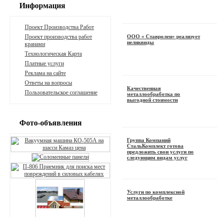
Информация
Проект Производства Работ
Проект производства работ
ООО « Ставролен» реализует
неликвиды
кранами
Технологическая Карта
Платные услуги
Реклама на сайте
Ответы на вопросы
Качественная
Пользовательское соглашение
металлообработка по
выгодной стоимости
Фото-объявления
Группа Компаний
СтальКомплект готова
предложить свои услуги по
следующим видам услуг
Услуги по комплексной
металлообработке