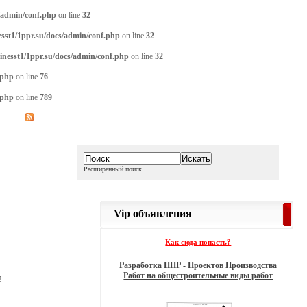
/admin/conf.php
on line
32
sst1/1ppr.su/docs/admin/conf.php
on line
32
inesst1/1ppr.su/docs/admin/conf.php
on line
32
.php
on line
76
.php
on line
789
Расширенный поиск
Vip объявления
Как сюда попасть?
Разработка ППР - Проектов Производства
Работ на общестроительные виды работ
и