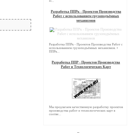
П...
Разработка ППРк - Проектов Производства
Работ с использованием грузоподъёмных
механизмов
Разработка ППРк - Проектов Производства Работ с
использованием грузоподъёмных механизмов. •
ППРк...
Разработка ППР - Проектов Производства
Работ и Технологических Карт
Мы предлагаем качественную разработку проектов
производства работ и технологических карт в
соотве...