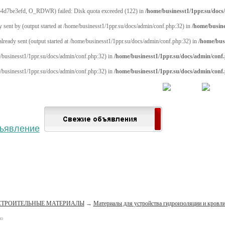
4d7be3efd, O_RDWR) failed: Disk quota exceeded (122) in
/home/businesst1/1ppr.su/docs
y sent by (output started at /home/businesst1/1ppr.su/docs/admin/conf.php:32) in
/home/busine
 already sent (output started at /home/businesst1/1ppr.su/docs/admin/conf.php:32) in
/home/bus
me/businesst1/1ppr.su/docs/admin/conf.php:32) in
/home/businesst1/1ppr.su/docs/admin/conf
me/businesst1/1ppr.su/docs/admin/conf.php:32) in
/home/businesst1/1ppr.su/docs/admin/conf
 населённый пункт
Войти
Зарегистрироваться
СТРОИТЕЛЬНЫЕ МАТЕРИАЛЫ
→
Материалы для устройства гидроизоляции и кровл
но