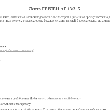
Лента ГЕРЛЕН АГ 13/3, 5
ая лента, оснащенная клеевой подложкой с обеих сторон. Применяют преимущественно 
 и иных деталей, а также кровель, фасадов, сэндвич-панелей. Заводские цены, скидки на
сква
ть ещё объявления этого автора)
Добавить это объявление в свой блокнот
а объявление модератору
Отправить объявление другу/подруге/себе на почту