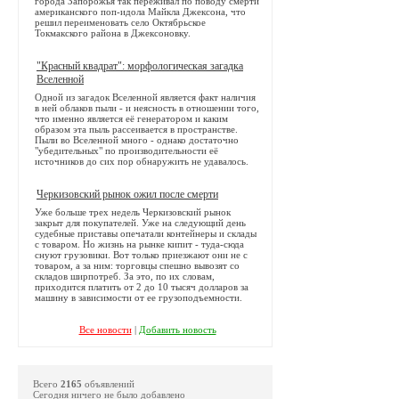
города Запорожья так переживал по поводу смерти
американского поп-идола Майкла Джексона, что
решил переименовать село Октябрьское
Токмакского района в Джексоновку.
"Красный квадрат": морфологическая загадка
Вселенной
Одной из загадок Вселенной является факт наличия
в ней облаков пыли - и неясность в отношении того,
что именно является её генератором и каким
образом эта пыль рассеивается в пространстве.
Пыли во Вселенной много - однако достаточно
"убедительных" по производительности её
источников до сих пор обнаружить не удавалось.
Черкизовский рынок ожил после смерти
Уже больше трех недель Черкизовский рынок
закрыт для покупателей. Уже на следующий день
судебные приставы опечатали контейнеры и склады
с товаром. Но жизнь на рынке кипит - туда-сюда
снуют грузовики. Вот только приезжают они не с
товаром, а за ним: торговцы спешно вывозят со
складов ширпотреб. За это, по их словам,
приходится платить от 2 до 10 тысяч долларов за
машину в зависимости от ее грузоподъемности.
Все новости
|
Добавить новость
Всего
2165
объявлений
Сегодня ничего не было добавлено