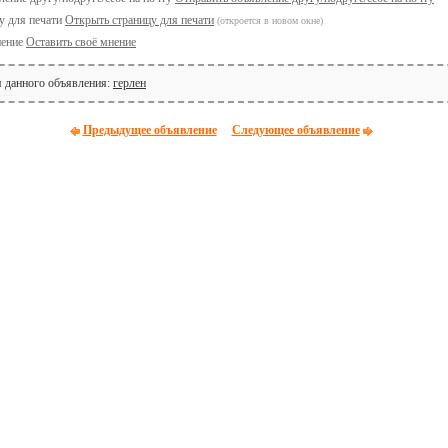
Открыть страницу для печати
(откроется в новом окне)
Оставить своё мнение
я данного объявления:
герлен
Предыдущее объявление
Следующее объявление