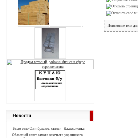
Поисковые теги дл
Новости
Было село Октябрьское, станет - Джексоновка
Областной совет самого казачьего украинского