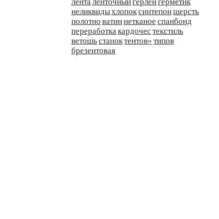
лента
ленточный
герлен
герметик
неликвиды
хлопок
синтепон
шерсть
полотно
ватин
нетканое
спанбонд
переработка
кардочес
текстиль
ветошь
станок
тентов»
типов
брезентовая