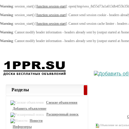
Warning
: session_start() [
function.session-start
]: open(/tmp/sess_8d55d73a1a613db4f55b35b
Warning
: session_start() [
function.session-start
]: Cannot send session cookie - headers alread
Warning
: session_start() [
function.session-start
]: Cannot send session cache limiter - headers
Warning
: Cannot modify header information - headers already sent by (output started at /ho
Warning
: Cannot modify header information - headers already sent by (output started at /ho
Выберите
Разделы
Свежие объявления
Добавить объявление
Расширенный поиск
Новости
Объявление не актуаль
Информеры